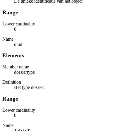
De unieke identificatie van het object.
Range
Lower cardinality
0
Name
uuid
Elements
Member name
dossiertype
Definition
Het type dossier.
Range
Lower cardinality
0
Name
Tekst (0)