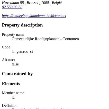
Havenlaan 88 , Brussel , 1000 , België
02 553 83 50
https://omgeving.vlaanderen.be/nl/contact
Property description
Property name
Gemeentelijke Rooilijnplannen - Contouren
Code
lu_gemroo_ct
Abstract
false
Constrained by
Elements
Member name
id
Definition