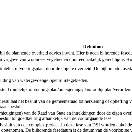
Definition
de plannende overheid advies inwint. Hier is geen bijhorende faseda
een vrijgave van woonreservegebieden door een zakelijk gerechtigde. Hi
uimtelijk uitvoeringsplan, door de hogere overheid. De bijhorende fased
anduiding van watergevoelige openruimtegebieden.
tgesteld ruimtelijk uitvoeringsplan/onteigeningsplan/rooilijnplan/verord
esultaat het besluit van de gemeenteraad tot herziening of opheffing v
aadsbesluit.
ernietigingen) van de Raad van State en intrekkingen door de eigen ove
 besluit tot goedkeuring afhankelijk van de voorafgaande fase.
ctbesluit van een complex project. In deze fase van DSI worden enkel de
 opgenomen. De bijhorende fasedatum is de datum van de voorlopige va