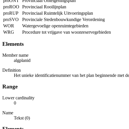
proONT
Provinciaal Onteigeningsplan
proROO
Provinciaal Rooilijnplan
proRUP
Provinciaal Ruimtelijk Uitvoeringsplan
proSVO
Provinciale Stedenbouwkundige Verordening
WOR
Watergevoelige openruimtegebieden
WRG
Procedure tot vrijgave van woonreservegebieden
Elements
Member name
algplanid
Definition
Het unieke identificatienummer van het plan beginnende met de 
Range
Lower cardinality
0
Name
Tekst (0)
Elements