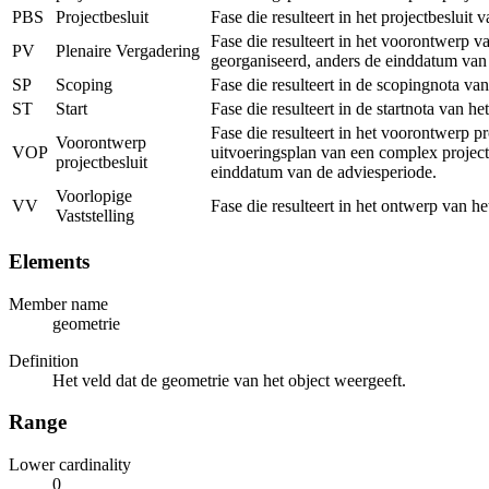
PBS
Projectbesluit
Fase die resulteert in het projectbeslui
Fase die resulteert in het voorontwerp v
PV
Plenaire Vergadering
georganiseerd, anders de einddatum van
SP
Scoping
Fase die resulteert in de scopingnota va
ST
Start
Fase die resulteert in de startnota van h
Fase die resulteert in het voorontwerp p
Voorontwerp
VOP
uitvoeringsplan van een complex project
projectbesluit
einddatum van de adviesperiode.
Voorlopige
VV
Fase die resulteert in het ontwerp van h
Vaststelling
Elements
Member name
geometrie
Definition
Het veld dat de geometrie van het object weergeeft.
Range
Lower cardinality
0