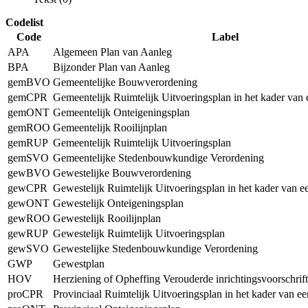
Codelist
Code
Label
APA
Algemeen Plan van Aanleg
BPA
Bijzonder Plan van Aanleg
gemBVO
Gemeentelijke Bouwverordening
gemCPR
Gemeentelijk Ruimtelijk Uitvoeringsplan in het kader van
gemONT
Gemeentelijk Onteigeningsplan
gemROO
Gemeentelijk Rooilijnplan
gemRUP
Gemeentelijk Ruimtelijk Uitvoeringsplan
gemSVO
Gemeentelijke Stedenbouwkundige Verordening
gewBVO
Gewestelijke Bouwverordening
gewCPR
Gewestelijk Ruimtelijk Uitvoeringsplan in het kader van 
gewONT
Gewestelijk Onteigeningsplan
gewROO
Gewestelijk Rooilijnplan
gewRUP
Gewestelijk Ruimtelijk Uitvoeringsplan
gewSVO
Gewestelijke Stedenbouwkundige Verordening
GWP
Gewestplan
HOV
Herziening of Opheffing Verouderde inrichtingsvoorschrif
proCPR
Provinciaal Ruimtelijk Uitvoeringsplan in het kader van e