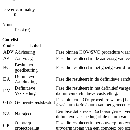
Lower cardinality
0
Name
Tekst (0)
Codelist
Code
Label
ADV
Advisering
Fase binnen HOV/SVO procedure waarbij 
AV
Aanvraag
Fase die resulteert in de aanvraag van 
Besluit tot
BG
Fase die resulteert in het goedgekeurd r
goedkeuring
Definitieve
DA
Fase die resulteert in de definitieve a
Aanduiding
Definitieve
Fase die resulteert in het definitief vas
DV
Vaststelling
datum van definitieve vaststelling.
Fase binnen HOV procedure waarbij het r
GBS
Gemeenteraadsbesluit
fasedatum is de datum van het gemeenter
Een fase dat arresten (schorsingen en v
NA
Natraject
definitieve vaststelling of de datum van
Ontwerp
Fase die resulteert in het ontwerp proje
OP
projectbesluit
uitvoeringsplan van een complex project