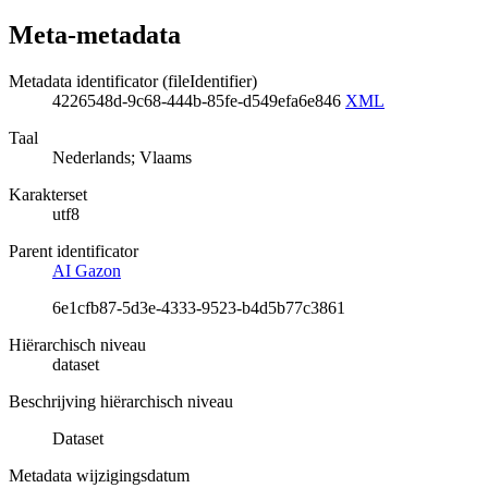
Meta-metadata
Metadata identificator (fileIdentifier)
4226548d-9c68-444b-85fe-d549efa6e846
XML
Taal
Nederlands; Vlaams
Karakterset
utf8
Parent identificator
AI Gazon
6e1cfb87-5d3e-4333-9523-b4d5b77c3861
Hiërarchisch niveau
dataset
Beschrijving hiërarchisch niveau
Dataset
Metadata wijzigingsdatum