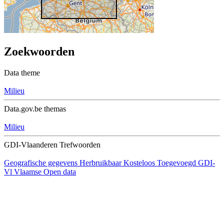
Zoekwoorden
Data theme
Milieu
Data.gov.be themas
Milieu
GDI-Vlaanderen Trefwoorden
Geografische gegevens
Herbruikbaar
Kosteloos
Toegevoegd GDI-
Vl
Vlaamse Open data