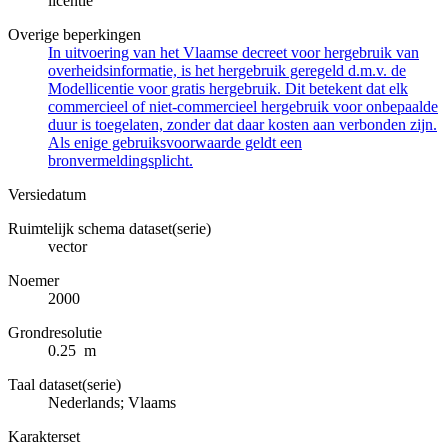
licentie
Overige beperkingen
In uitvoering van het Vlaamse decreet voor hergebruik van
overheidsinformatie, is het hergebruik geregeld d.m.v. de
Modellicentie voor gratis hergebruik. Dit betekent dat elk
commercieel of niet-commercieel hergebruik voor onbepaalde
duur is toegelaten, zonder dat daar kosten aan verbonden zijn.
Als enige gebruiksvoorwaarde geldt een
bronvermeldingsplicht.
Versiedatum
Ruimtelijk schema dataset(serie)
vector
Noemer
2000
Grondresolutie
0.25 m
Taal dataset(serie)
Nederlands; Vlaams
Karakterset