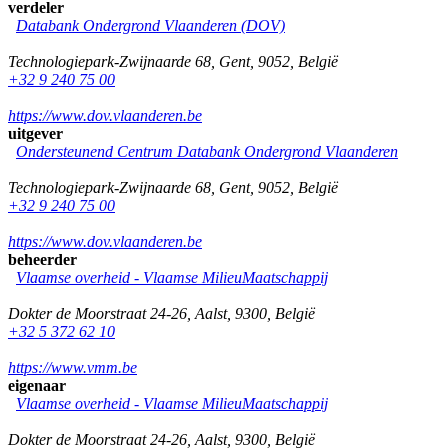
verdeler
Databank Ondergrond Vlaanderen (DOV)
Technologiepark-Zwijnaarde 68
,
Gent
,
9052
,
België
+32 9 240 75 00
https://www.dov.vlaanderen.be
uitgever
Ondersteunend Centrum Databank Ondergrond Vlaanderen
Technologiepark-Zwijnaarde 68
,
Gent
,
9052
,
België
+32 9 240 75 00
https://www.dov.vlaanderen.be
beheerder
Vlaamse overheid - Vlaamse MilieuMaatschappij
Dokter de Moorstraat 24-26
,
Aalst
,
9300
,
België
+32 5 372 62 10
https://www.vmm.be
eigenaar
Vlaamse overheid - Vlaamse MilieuMaatschappij
Dokter de Moorstraat 24-26
,
Aalst
,
9300
,
België