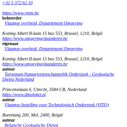
+32 5 372 62 10
https://www.vmm.be
beheerder
Vlaamse overheid, Departement Omgeving
Koning Albert II-laan 15 bus 553
,
Brussel
,
1210
,
België
https://www.omgevingvlaanderen.be
eigenaar
Vlaamse overheid, Departement Omgeving
Koning Albert II-laan 15 bus 553
,
Brussel
,
1210
,
België
https://www.omgevingvlaanderen.be
auteur
Toegepast-Natuurwetenschappelijk Onderzoek - Geologische
Dienst Nederland
Princetonlaan 6
,
Utrecht
,
3584 CB
,
Nederland
https://www.dinoloket.nl
auteur
Vlaamse Instelling voor Technologisch Onderzoek (VITO)
Boeretang 200
,
Mol
,
2400
,
België
auteur
Belgische Geologische Dienst