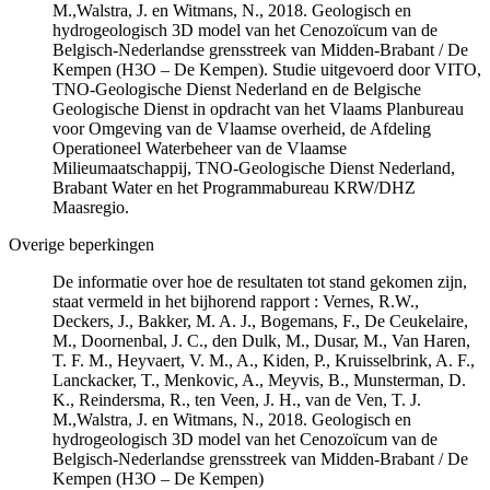
M.,Walstra, J. en Witmans, N., 2018. Geologisch en
hydrogeologisch 3D model van het Cenozoïcum van de
Belgisch-Nederlandse grensstreek van Midden-Brabant / De
Kempen (H3O – De Kempen). Studie uitgevoerd door VITO,
TNO-Geologische Dienst Nederland en de Belgische
Geologische Dienst in opdracht van het Vlaams Planbureau
voor Omgeving van de Vlaamse overheid, de Afdeling
Operationeel Waterbeheer van de Vlaamse
Milieumaatschappij, TNO-Geologische Dienst Nederland,
Brabant Water en het Programmabureau KRW/DHZ
Maasregio.
Overige beperkingen
De informatie over hoe de resultaten tot stand gekomen zijn,
staat vermeld in het bijhorend rapport : Vernes, R.W.,
Deckers, J., Bakker, M. A. J., Bogemans, F., De Ceukelaire,
M., Doornenbal, J. C., den Dulk, M., Dusar, M., Van Haren,
T. F. M., Heyvaert, V. M., A., Kiden, P., Kruisselbrink, A. F.,
Lanckacker, T., Menkovic, A., Meyvis, B., Munsterman, D.
K., Reindersma, R., ten Veen, J. H., van de Ven, T. J.
M.,Walstra, J. en Witmans, N., 2018. Geologisch en
hydrogeologisch 3D model van het Cenozoïcum van de
Belgisch-Nederlandse grensstreek van Midden-Brabant / De
Kempen (H3O – De Kempen)