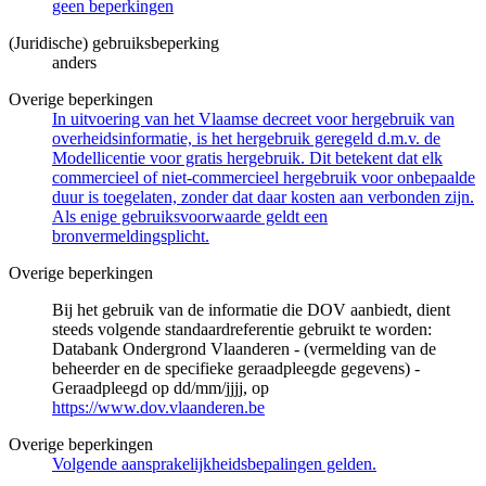
geen beperkingen
(Juridische) gebruiksbeperking
anders
Overige beperkingen
In uitvoering van het Vlaamse decreet voor hergebruik van
overheidsinformatie, is het hergebruik geregeld d.m.v. de
Modellicentie voor gratis hergebruik. Dit betekent dat elk
commercieel of niet-commercieel hergebruik voor onbepaalde
duur is toegelaten, zonder dat daar kosten aan verbonden zijn.
Als enige gebruiksvoorwaarde geldt een
bronvermeldingsplicht.
Overige beperkingen
Bij het gebruik van de informatie die DOV aanbiedt, dient
steeds volgende standaardreferentie gebruikt te worden:
Databank Ondergrond Vlaanderen - (vermelding van de
beheerder en de specifieke geraadpleegde gegevens) -
Geraadpleegd op dd/mm/jjjj, op
https://www.dov.vlaanderen.be
Overige beperkingen
Volgende aansprakelijkheidsbepalingen gelden.