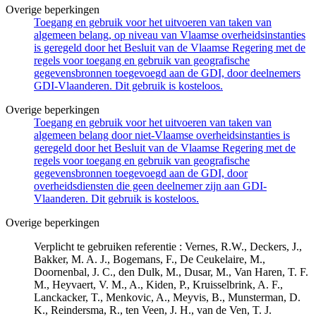
Overige beperkingen
Toegang en gebruik voor het uitvoeren van taken van
algemeen belang, op niveau van Vlaamse overheidsinstanties
is geregeld door het Besluit van de Vlaamse Regering met de
regels voor toegang en gebruik van geografische
gegevensbronnen toegevoegd aan de GDI, door deelnemers
GDI-Vlaanderen. Dit gebruik is kosteloos.
Overige beperkingen
Toegang en gebruik voor het uitvoeren van taken van
algemeen belang door niet-Vlaamse overheidsinstanties is
geregeld door het Besluit van de Vlaamse Regering met de
regels voor toegang en gebruik van geografische
gegevensbronnen toegevoegd aan de GDI, door
overheidsdiensten die geen deelnemer zijn aan GDI-
Vlaanderen. Dit gebruik is kosteloos.
Overige beperkingen
Verplicht te gebruiken referentie : Vernes, R.W., Deckers, J.,
Bakker, M. A. J., Bogemans, F., De Ceukelaire, M.,
Doornenbal, J. C., den Dulk, M., Dusar, M., Van Haren, T. F.
M., Heyvaert, V. M., A., Kiden, P., Kruisselbrink, A. F.,
Lanckacker, T., Menkovic, A., Meyvis, B., Munsterman, D.
K., Reindersma, R., ten Veen, J. H., van de Ven, T. J.