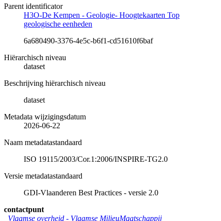
Parent identificator
H3O-De Kempen - Geologie- Hoogtekaarten Top
geologische eenheden
6a680490-3376-4e5c-b6f1-cd51610f6baf
Hiërarchisch niveau
dataset
Beschrijving hiërarchisch niveau
dataset
Metadata wijzigingsdatum
2026-06-22
Naam metadatastandaard
ISO 19115/2003/Cor.1:2006/INSPIRE-TG2.0
Versie metadatastandaard
GDI-Vlaanderen Best Practices - versie 2.0
contactpunt
Vlaamse overheid - Vlaamse MilieuMaatschappij