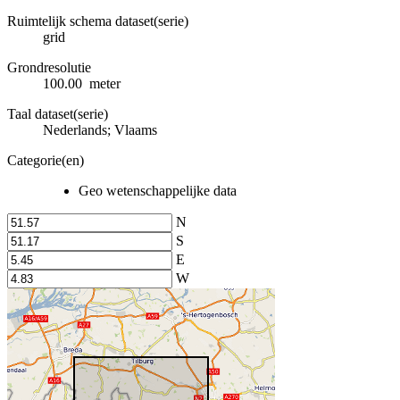
Ruimtelijk schema dataset(serie)
grid
Grondresolutie
100.00 meter
Taal dataset(serie)
Nederlands; Vlaams
Categorie(en)
Geo wetenschappelijke data
N
S
E
W