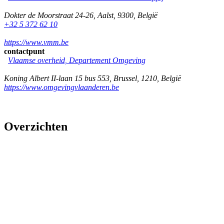
Dokter de Moorstraat 24-26
,
Aalst
,
9300
,
België
+32 5 372 62 10
https://www.vmm.be
contactpunt
Vlaamse overheid, Departement Omgeving
Koning Albert II-laan 15 bus 553
,
Brussel
,
1210
,
België
https://www.omgevingvlaanderen.be
Overzichten