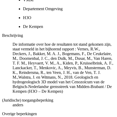
Departement Omgeving
H3O
De Kempen
Beschrijving
De informatie over hoe de resultaten tot stand gekomen zijn,
staat vermeld in het bijhorend rapport : Vernes, R.W.,
Deckers, J., Bakker, M. A. J., Bogemans, F., De Ceukelaire,
M., Doornenbal, J. C., den Dulk, M., Dusar, M., Van Haren,
T. F. M., Heyvaert, V. M., A., Kiden, P., Kruisselbrink, A. F.,
Lanckacker, T., Menkovic, A., Meyvis, B., Munsterman, D.
K., Reindersma, R., ten Veen, J. H., van de Ven, T. J.
M.,Walstra, J. en Witmans, N., 2018. Geologisch en
hydrogeologisch 3D model van het Cenozoïcum van de
Belgisch-Nederlandse grensstreek van Midden-Brabant / De
Kempen (H3O – De Kempen)
(Juridische) toegangsbeperking
anders
Overige beperkingen