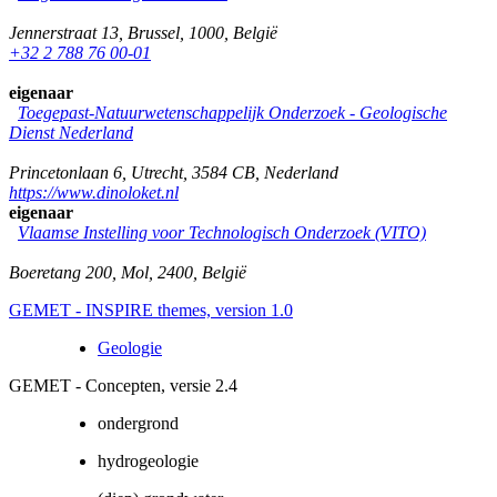
Jennerstraat 13
,
Brussel
,
1000
,
België
+32 2 788 76 00-01
eigenaar
Toegepast-Natuurwetenschappelijk Onderzoek - Geologische
Dienst Nederland
Princetonlaan 6
,
Utrecht
,
3584 CB
,
Nederland
https://www.dinoloket.nl
eigenaar
Vlaamse Instelling voor Technologisch Onderzoek (VITO)
Boeretang 200
,
Mol
,
2400
,
België
GEMET - INSPIRE themes, version 1.0
Geologie
GEMET - Concepten, versie 2.4
ondergrond
hydrogeologie