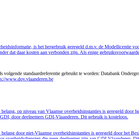
eidsinformatie, is het hergebruik geregeld d.m.v. de Modellicentie voor
nder dat daar kosten aan verbonden zijn. Als enige gebruiksvoorwaarde
eds volgende standaardreferentie gebruikt te worden: Databank Ondergr
ps://www.dov.vlaanderen.be
belang, op niveau van Vlaamse overheidsinstanties is geregeld door h
GDI, door deelnemers GDI-Vlaanderen. Dit gebruik is kosteloos.
belang door niet-Vlaamse overheidsinstanties is geregeld door het Bes
 overheidsdiensten die geen deelnemer zijn aan GDI-Vlaanderen. Dit 