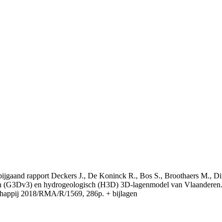
t bijgaand rapport Deckers J., De Koninck R., Bos S., Broothaers M., Di
 (G3Dv3) en hydrogeologisch (H3D) 3D-lagenmodel van Vlaanderen. S
appij 2018/RMA/R/1569, 286p. + bijlagen