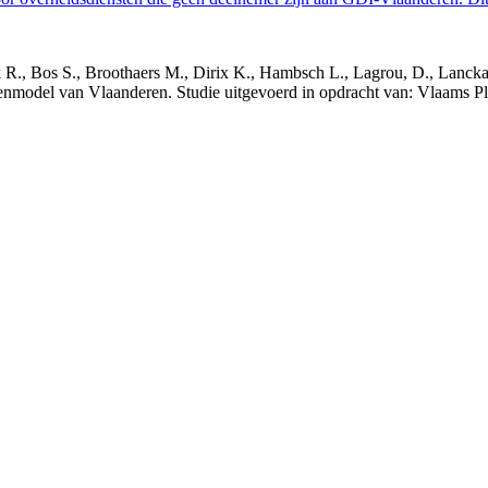
nck R., Bos S., Broothaers M., Dirix K., Hambsch L., Lagrou, D., Lanck
nmodel van Vlaanderen. Studie uitgevoerd in opdracht van: Vlaams