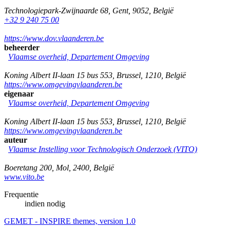
Technologiepark-Zwijnaarde 68
,
Gent
,
9052
,
België
+32 9 240 75 00
https://www.dov.vlaanderen.be
beheerder
Vlaamse overheid, Departement Omgeving
Koning Albert II-laan 15 bus 553
,
Brussel
,
1210
,
België
https://www.omgevingvlaanderen.be
eigenaar
Vlaamse overheid, Departement Omgeving
Koning Albert II-laan 15 bus 553
,
Brussel
,
1210
,
België
https://www.omgevingvlaanderen.be
auteur
Vlaamse Instelling voor Technologisch Onderzoek (VITO)
Boeretang 200
,
Mol
,
2400
,
België
www.vito.be
Frequentie
indien nodig
GEMET - INSPIRE themes, version 1.0