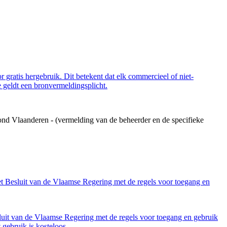
 gratis hergebruik. Dit betekent dat elk commercieel of niet-
 geldt een bronvermeldingsplicht.
ond Vlaanderen - (vermelding van de beheerder en de specifieke
et Besluit van de Vlaamse Regering met de regels voor toegang en
luit van de Vlaamse Regering met de regels voor toegang en gebruik
gebruik is kosteloos.