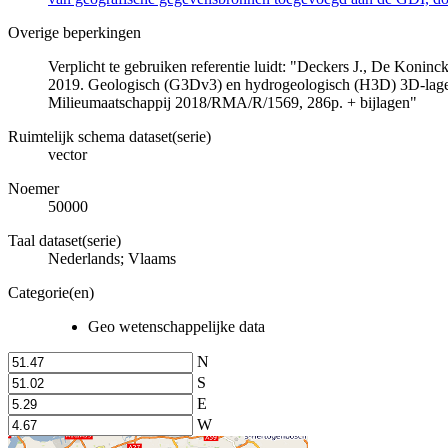
Overige beperkingen
Verplicht te gebruiken referentie luidt: "Deckers J., De Koni
2019. Geologisch (G3Dv3) en hydrogeologisch (H3D) 3D-lage
Milieumaatschappij 2018/RMA/R/1569, 286p. + bijlagen"
Ruimtelijk schema dataset(serie)
vector
Noemer
50000
Taal dataset(serie)
Nederlands; Vlaams
Categorie(en)
Geo wetenschappelijke data
N
S
E
W