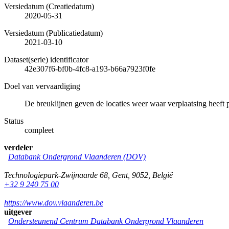
Versiedatum (Creatiedatum)
2020-05-31
Versiedatum (Publicatiedatum)
2021-03-10
Dataset(serie) identificator
42e307f6-bf0b-4fc8-a193-b66a7923f0fe
Doel van vervaardiging
De breuklijnen geven de locaties weer waar verplaatsing heeft 
Status
compleet
verdeler
Databank Ondergrond Vlaanderen (DOV)
Technologiepark-Zwijnaarde 68
,
Gent
,
9052
,
België
+32 9 240 75 00
https://www.dov.vlaanderen.be
uitgever
Ondersteunend Centrum Databank Ondergrond Vlaanderen