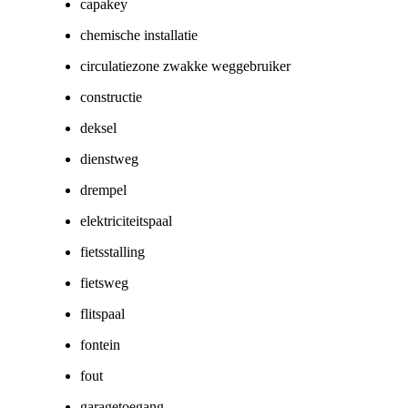
capakey
chemische installatie
circulatiezone zwakke weggebruiker
constructie
deksel
dienstweg
drempel
elektriciteitspaal
fietsstalling
fietsweg
flitspaal
fontein
fout
garagetoegang