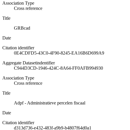
Association Type
Cross reference
Title
GRBcad
Date
Citation identifier
0E4CDFD5-43C0-4F90-8245-EA16B6D699A9
Aggregate Datasetindentifier
C944D3CD-1946-424C-8A64-FF0AFB994930
Association Type
Cross reference
Title
Adpf - Administratieve percelen fiscaal
Date
Citation identifier
d313d736-e432-483f-a9b9-b4807f64d0a1