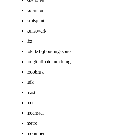
koeltoren
kopmuur
kruispunt
kunstwerk
lbz
lokale bijhoudingszone
longitudinale inrichting
loopbrug
luik
mast
meer
meerpaal
metro
monument