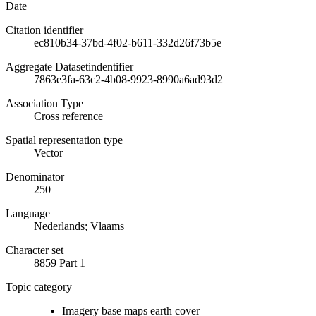
Date
Citation identifier
ec810b34-37bd-4f02-b611-332d26f73b5e
Aggregate Datasetindentifier
7863e3fa-63c2-4b08-9923-8990a6ad93d2
Association Type
Cross reference
Spatial representation type
Vector
Denominator
250
Language
Nederlands; Vlaams
Character set
8859 Part 1
Topic category
Imagery base maps earth cover