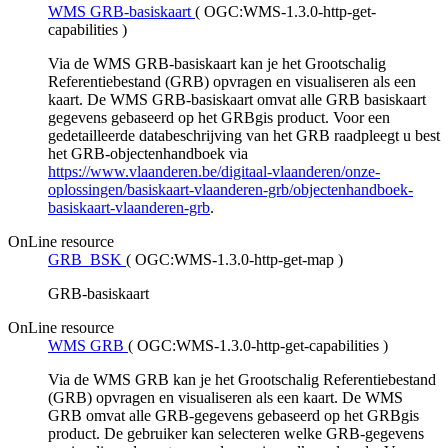
WMS GRB-basiskaart
(
OGC:WMS-1.3.0-http-get-
capabilities
)
Via de WMS GRB-basiskaart kan je het Grootschalig
Referentiebestand (GRB) opvragen en visualiseren als een
kaart. De WMS GRB-basiskaart omvat alle GRB basiskaart
gegevens gebaseerd op het GRBgis product. Voor een
gedetailleerde databeschrijving van het GRB raadpleegt u best
het GRB-objectenhandboek via
https://www.vlaanderen.be/digitaal-vlaanderen/onze-
oplossingen/basiskaart-vlaanderen-grb/objectenhandboek-
basiskaart-vlaanderen-grb
.
OnLine resource
GRB_BSK
(
OGC:WMS-1.3.0-http-get-map
)
GRB-basiskaart
OnLine resource
WMS GRB
(
OGC:WMS-1.3.0-http-get-capabilities
)
Via de WMS GRB kan je het Grootschalig Referentiebestand
(GRB) opvragen en visualiseren als een kaart. De WMS
GRB omvat alle GRB-gegevens gebaseerd op het GRBgis
product. De gebruiker kan selecteren welke GRB-gegevens