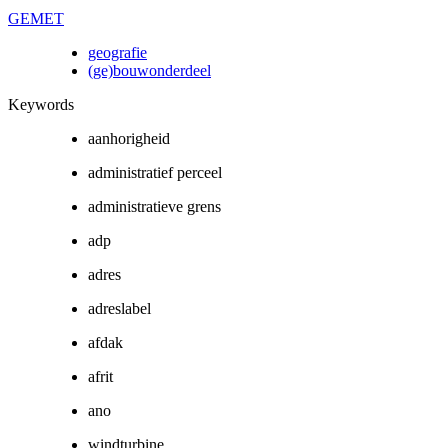
GEMET
geografie
(ge)bouwonderdeel
Keywords
aanhorigheid
administratief perceel
administratieve grens
adp
adres
adreslabel
afdak
afrit
ano
windturbine