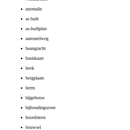
anomalie
as built
as-builtplan
autosnelweg
baangracht
basiskaart
beek
bergplaats
berm
bijgebouw
bijhoudingszone
boordsteen
bouwsel