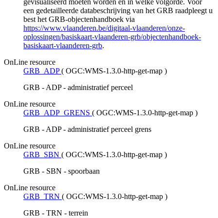
gevisualiseerd moeten worden en in welke volgorde. Voor
een gedetailleerde databeschrijving van het GRB raadpleegt u
best het GRB-objectenhandboek via
https://www.vlaanderen.be/digitaal-vlaanderen/onze-
oplossingen/basiskaart-vlaanderen-grb/objectenhandboek-
basiskaart-vlaanderen-grb
.
OnLine resource
GRB_ADP
(
OGC:WMS-1.3.0-http-get-map
)
GRB - ADP - administratief perceel
OnLine resource
GRB_ADP_GRENS
(
OGC:WMS-1.3.0-http-get-map
)
GRB - ADP - administratief perceel grens
OnLine resource
GRB_SBN
(
OGC:WMS-1.3.0-http-get-map
)
GRB - SBN - spoorbaan
OnLine resource
GRB_TRN
(
OGC:WMS-1.3.0-http-get-map
)
GRB - TRN - terrein