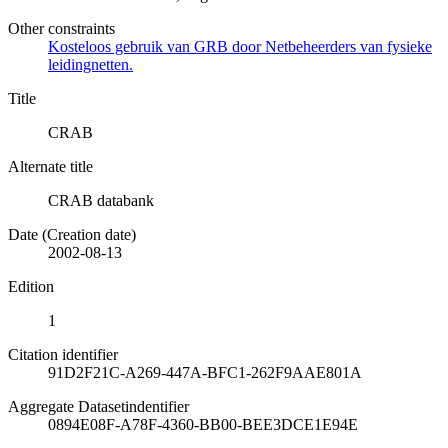
Other constraints
Kosteloos gebruik van GRB door Netbeheerders van fysieke
leidingnetten.
Title
CRAB
Alternate title
CRAB databank
Date (Creation date)
2002-08-13
Edition
1
Citation identifier
91D2F21C-A269-447A-BFC1-262F9AAE801A
Aggregate Datasetindentifier
0894E08F-A78F-4360-BB00-BEE3DCE1E94E