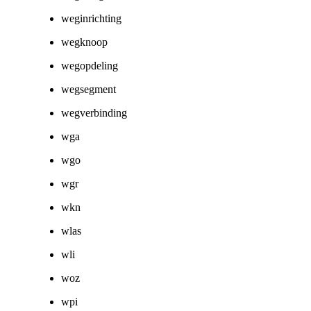
weginrichting
wegknoop
wegopdeling
wegsegment
wegverbinding
wga
wgo
wgr
wkn
wlas
wli
woz
wpi