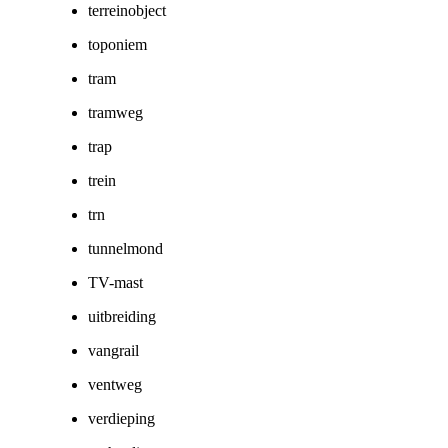
terreinobject
toponiem
tram
tramweg
trap
trein
trn
tunnelmond
TV-mast
uitbreiding
vangrail
ventweg
verdieping