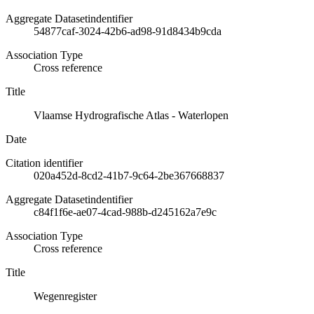
Aggregate Datasetindentifier
54877caf-3024-42b6-ad98-91d8434b9cda
Association Type
Cross reference
Title
Vlaamse Hydrografische Atlas - Waterlopen
Date
Citation identifier
020a452d-8cd2-41b7-9c64-2be367668837
Aggregate Datasetindentifier
c84f1f6e-ae07-4cad-988b-d245162a7e9c
Association Type
Cross reference
Title
Wegenregister