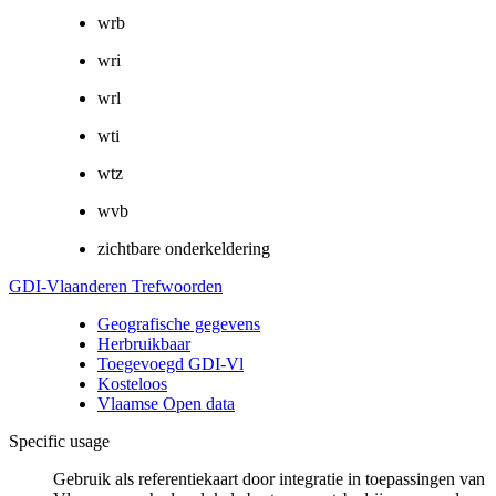
wrb
wri
wrl
wti
wtz
wvb
zichtbare onderkeldering
GDI-Vlaanderen Trefwoorden
Geografische gegevens
Herbruikbaar
Toegevoegd GDI-Vl
Kosteloos
Vlaamse Open data
Specific usage
Gebruik als referentiekaart door integratie in toepassingen van