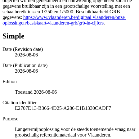
objecten worden gedetailleerd en nauwkeurig opgemeten zodat de
gegevens bruikbaar zijn in een grootschalige voorstelling met een
schaalbereik tussen 1/250 en 1/5000. Beschikbaarheid GRB
gegevens:
https://www.vlaanderen.be/digitaal-vlaanderen/onze-
oplossingen/basiskaart-vlaanderen-grb/grb-in-cijfers
.
Simple
Date (Revision date)
2026-08-06
Date (Publication date)
2026-08-06
Edition
Toestand 2026-08-06
Citation identifier
E2707D13-B366-4D25-A286-E1B1330CADF7
Purpose
Langetermijnoplossing voor de steeds toenemende vraag naar
grootschalig referentiemateriaal voor Vlaanderen.