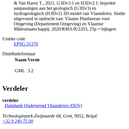
& Van Haren T., 2021. G3Dv3.1 en H3Dv2.1: beperkte
aanpassingen aan het geologisch (G3Dv3) en
hydrogeologisch (H3Dv2) 3D-model van Vlaanderen. Studie
uitgevoerd in opdracht van: Vlaams Planbureau voor
Omgeving (Departement Omgeving) en Vlaamse
Milieumaatschappij. 2020/RMA/R/2203, 25p + bijlagen.
Unieke code
EPSG:31370
Distributieformaat
Naam
Versie
GML
3.2
Verdeler
verdeler
Databank Ondergrond Vlaanderen (DOV)
Technologiepark-Zwijnaarde 68
,
Gent
,
9052
,
België
+32 9 240 75 00