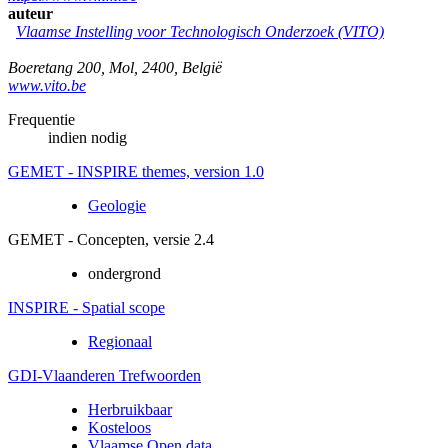
auteur
Vlaamse Instelling voor Technologisch Onderzoek (VITO)
Boeretang 200
,
Mol
,
2400
,
België
www.vito.be
Frequentie
indien nodig
GEMET - INSPIRE themes, version 1.0
Geologie
GEMET - Concepten, versie 2.4
ondergrond
INSPIRE - Spatial scope
Regionaal
GDI-Vlaanderen Trefwoorden
Herbruikbaar
Kosteloos
Vlaamse Open data