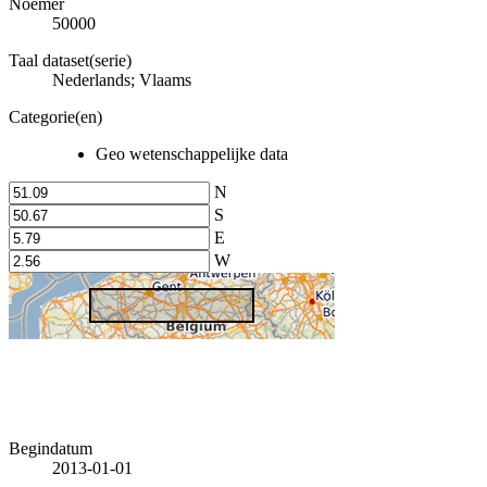
Noemer
50000
Taal dataset(serie)
Nederlands; Vlaams
Categorie(en)
Geo wetenschappelijke data
N
S
E
W
Begindatum
2013-01-01