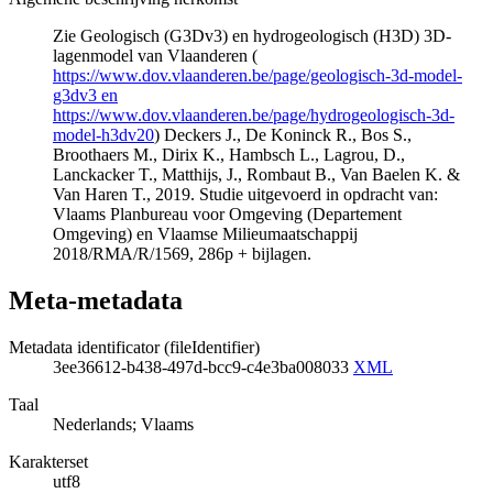
Zie Geologisch (G3Dv3) en hydrogeologisch (H3D) 3D-
lagenmodel van Vlaanderen (
https://www.dov.vlaanderen.be/page/geologisch-3d-model-
g3dv3 en
https://www.dov.vlaanderen.be/page/hydrogeologisch-3d-
model-h3dv20
) Deckers J., De Koninck R., Bos S.,
Broothaers M., Dirix K., Hambsch L., Lagrou, D.,
Lanckacker T., Matthijs, J., Rombaut B., Van Baelen K. &
Van Haren T., 2019. Studie uitgevoerd in opdracht van:
Vlaams Planbureau voor Omgeving (Departement
Omgeving) en Vlaamse Milieumaatschappij
2018/RMA/R/1569, 286p + bijlagen.
Meta-metadata
Metadata identificator (fileIdentifier)
3ee36612-b438-497d-bcc9-c4e3ba008033
XML
Taal
Nederlands; Vlaams
Karakterset
utf8