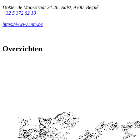
Dokter de Moorstraat 24-26
,
Aalst
,
9300
,
België
+32 5 372 62 10
https://www.vmm.be
Overzichten