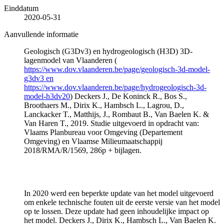
Einddatum
2020-05-31
Aanvullende informatie
Geologisch (G3Dv3) en hydrogeologisch (H3D) 3D-
lagenmodel van Vlaanderen (
https://www.dov.vlaanderen.be/page/geologisch-3d-model-
g3dv3 en
https://www.dov.vlaanderen.be/page/hydrogeologisch-3d-
model-h3dv20
) Deckers J., De Koninck R., Bos S.,
Broothaers M., Dirix K., Hambsch L., Lagrou, D.,
Lanckacker T., Matthijs, J., Rombaut B., Van Baelen K. &
Van Haren T., 2019. Studie uitgevoerd in opdracht van:
Vlaams Planbureau voor Omgeving (Departement
Omgeving) en Vlaamse Milieumaatschappij
2018/RMA/R/1569, 286p + bijlagen.
In 2020 werd een beperkte update van het model uitgevoerd
om enkele technische fouten uit de eerste versie van het model
op te lossen. Deze update had geen inhoudelijke impact op
het model. Deckers J., Dirix K., Hambsch L., Van Baelen K.