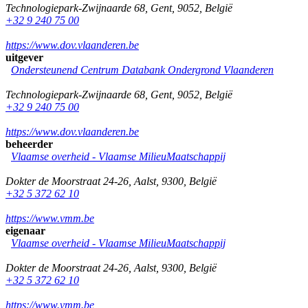
Technologiepark-Zwijnaarde 68
,
Gent
,
9052
,
België
+32 9 240 75 00
https://www.dov.vlaanderen.be
uitgever
Ondersteunend Centrum Databank Ondergrond Vlaanderen
Technologiepark-Zwijnaarde 68
,
Gent
,
9052
,
België
+32 9 240 75 00
https://www.dov.vlaanderen.be
beheerder
Vlaamse overheid - Vlaamse MilieuMaatschappij
Dokter de Moorstraat 24-26
,
Aalst
,
9300
,
België
+32 5 372 62 10
https://www.vmm.be
eigenaar
Vlaamse overheid - Vlaamse MilieuMaatschappij
Dokter de Moorstraat 24-26
,
Aalst
,
9300
,
België
+32 5 372 62 10
https://www.vmm.be