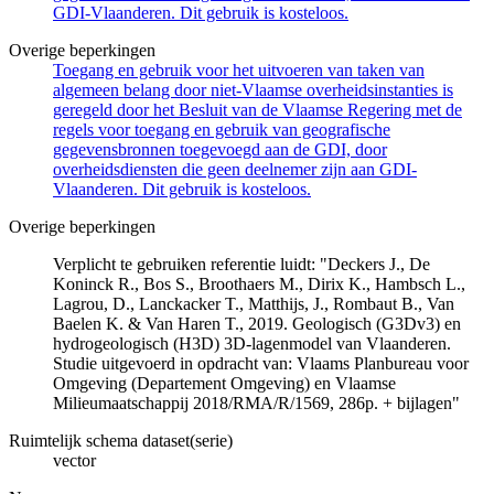
GDI-Vlaanderen. Dit gebruik is kosteloos.
Overige beperkingen
Toegang en gebruik voor het uitvoeren van taken van
algemeen belang door niet-Vlaamse overheidsinstanties is
geregeld door het Besluit van de Vlaamse Regering met de
regels voor toegang en gebruik van geografische
gegevensbronnen toegevoegd aan de GDI, door
overheidsdiensten die geen deelnemer zijn aan GDI-
Vlaanderen. Dit gebruik is kosteloos.
Overige beperkingen
Verplicht te gebruiken referentie luidt: "Deckers J., De
Koninck R., Bos S., Broothaers M., Dirix K., Hambsch L.,
Lagrou, D., Lanckacker T., Matthijs, J., Rombaut B., Van
Baelen K. & Van Haren T., 2019. Geologisch (G3Dv3) en
hydrogeologisch (H3D) 3D-lagenmodel van Vlaanderen.
Studie uitgevoerd in opdracht van: Vlaams Planbureau voor
Omgeving (Departement Omgeving) en Vlaamse
Milieumaatschappij 2018/RMA/R/1569, 286p. + bijlagen"
Ruimtelijk schema dataset(serie)
vector