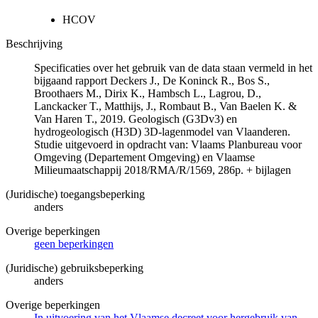
HCOV
Beschrijving
Specificaties over het gebruik van de data staan vermeld in het
bijgaand rapport Deckers J., De Koninck R., Bos S.,
Broothaers M., Dirix K., Hambsch L., Lagrou, D.,
Lanckacker T., Matthijs, J., Rombaut B., Van Baelen K. &
Van Haren T., 2019. Geologisch (G3Dv3) en
hydrogeologisch (H3D) 3D-lagenmodel van Vlaanderen.
Studie uitgevoerd in opdracht van: Vlaams Planbureau voor
Omgeving (Departement Omgeving) en Vlaamse
Milieumaatschappij 2018/RMA/R/1569, 286p. + bijlagen
(Juridische) toegangsbeperking
anders
Overige beperkingen
geen beperkingen
(Juridische) gebruiksbeperking
anders
Overige beperkingen
In uitvoering van het Vlaamse decreet voor hergebruik van