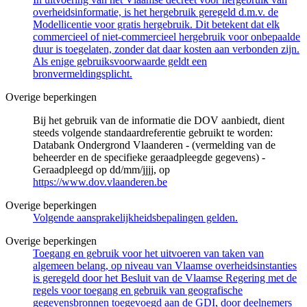
overheidsinformatie, is het hergebruik geregeld d.m.v. de
Modellicentie voor gratis hergebruik. Dit betekent dat elk
commercieel of niet-commercieel hergebruik voor onbepaalde
duur is toegelaten, zonder dat daar kosten aan verbonden zijn.
Als enige gebruiksvoorwaarde geldt een
bronvermeldingsplicht.
Overige beperkingen
Bij het gebruik van de informatie die DOV aanbiedt, dient
steeds volgende standaardreferentie gebruikt te worden:
Databank Ondergrond Vlaanderen - (vermelding van de
beheerder en de specifieke geraadpleegde gegevens) -
Geraadpleegd op dd/mm/jjjj, op
https://www.dov.vlaanderen.be
Overige beperkingen
Volgende aansprakelijkheidsbepalingen gelden.
Overige beperkingen
Toegang en gebruik voor het uitvoeren van taken van
algemeen belang, op niveau van Vlaamse overheidsinstanties
is geregeld door het Besluit van de Vlaamse Regering met de
regels voor toegang en gebruik van geografische
gegevensbronnen toegevoegd aan de GDI, door deelnemers