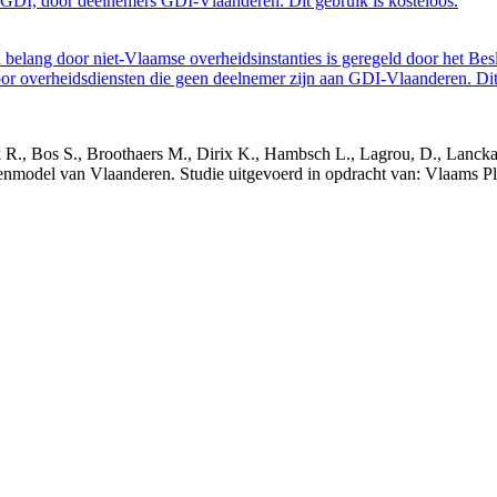
GDI, door deelnemers GDI-Vlaanderen. Dit gebruik is kosteloos.
belang door niet-Vlaamse overheidsinstanties is geregeld door het Bes
 overheidsdiensten die geen deelnemer zijn aan GDI-Vlaanderen. Dit 
nck R., Bos S., Broothaers M., Dirix K., Hambsch L., Lagrou, D., Lanck
nmodel van Vlaanderen. Studie uitgevoerd in opdracht van: Vlaams