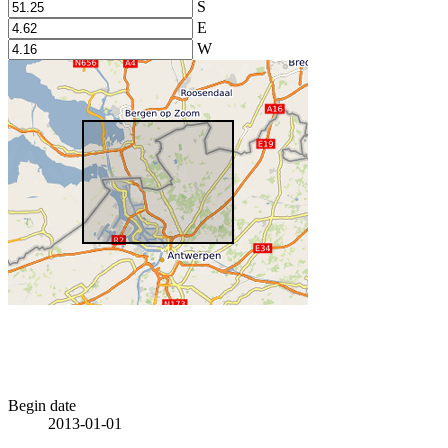
S
E
W
Begin date
2013-01-01