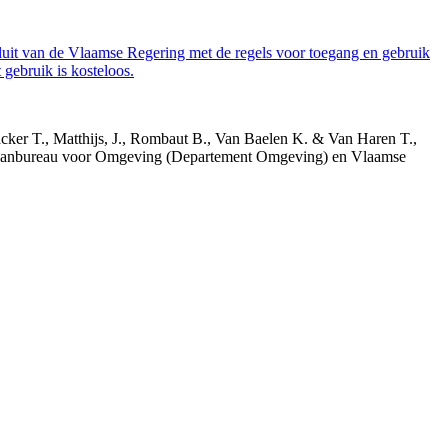
luit van de Vlaamse Regering met de regels voor toegang en gebruik
gebruik is kosteloos.
acker T., Matthijs, J., Rombaut B., Van Baelen K. & Van Haren T.,
 Planbureau voor Omgeving (Departement Omgeving) en Vlaamse