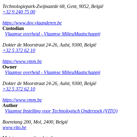
Technologiepark-Zwijnaarde 68
,
Gent
,
9052
,
België
+32 9 240 75 00
https://www.dov.vlaanderen.be
Custodian
Vlaamse overheid - Vlaamse MilieuMaatschappij
Dokter de Moorstraat 24-26
,
Aalst
,
9300
,
België
+32 5 372 62 10
https://www.vmm.be
Owner
Vlaamse overheid - Vlaamse MilieuMaatschappij
Dokter de Moorstraat 24-26
,
Aalst
,
9300
,
België
+32 5 372 62 10
https://www.vmm.be
Author
Vlaamse Instelling voor Technologisch Onderzoek (VITO)
Boeretang 200
,
Mol
,
2400
,
België
www.vito.be