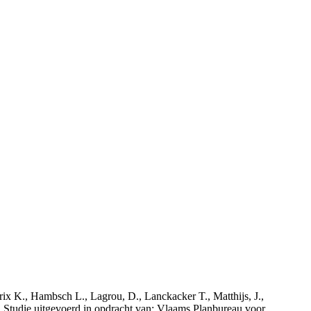
rix K., Hambsch L., Lagrou, D., Lanckacker T., Matthijs, J.,
tudie uitgevoerd in opdracht van: Vlaams Planbureau voor