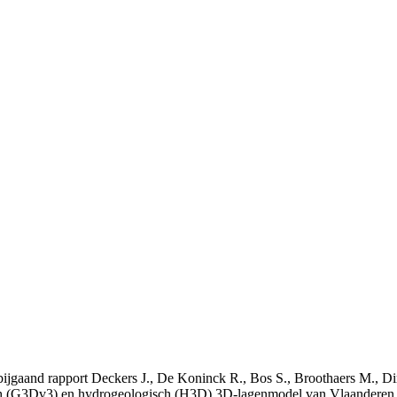
t bijgaand rapport Deckers J., De Koninck R., Bos S., Broothaers M., Di
 (G3Dv3) en hydrogeologisch (H3D) 3D-lagenmodel van Vlaanderen. S