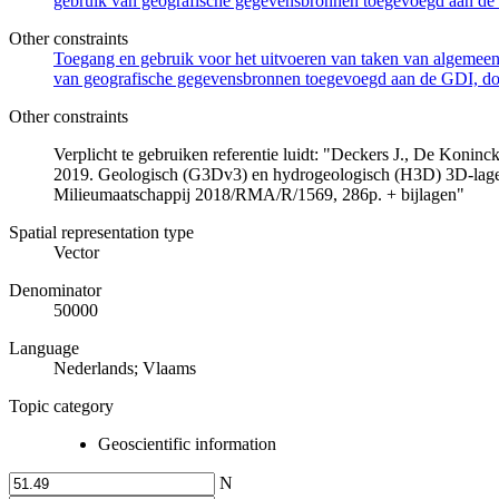
gebruik van geografische gegevensbronnen toegevoegd aan de 
Other constraints
Toegang en gebruik voor het uitvoeren van taken van algemeen 
van geografische gegevensbronnen toegevoegd aan de GDI, door
Other constraints
Verplicht te gebruiken referentie luidt: "Deckers J., De Koni
2019. Geologisch (G3Dv3) en hydrogeologisch (H3D) 3D-lage
Milieumaatschappij 2018/RMA/R/1569, 286p. + bijlagen"
Spatial representation type
Vector
Denominator
50000
Language
Nederlands; Vlaams
Topic category
Geoscientific information
N