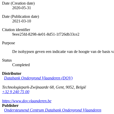
Date (Creation date)
2020-05-31
Date (Publication date)
2021-03-10
Citation identifier
9eee25fd-8298-4e01-8d51-1f726db33ce2
Purpose
De isohypsen geven een indicatie van de hoogte van de basis
Status
Completed
Distributor
Databank Ondergrond Vlaanderen (DOV)
Technologiepark-Zwijnaarde 68
,
Gent
,
9052
,
België
+32 9 240 75 00
https://www.dov.vlaanderen.be
Publisher
Ondersteunend Centrum Databank Ondergrond Vlaanderen