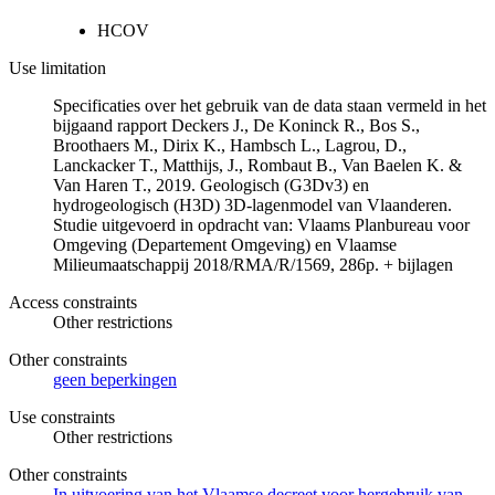
HCOV
Use limitation
Specificaties over het gebruik van de data staan vermeld in het
bijgaand rapport Deckers J., De Koninck R., Bos S.,
Broothaers M., Dirix K., Hambsch L., Lagrou, D.,
Lanckacker T., Matthijs, J., Rombaut B., Van Baelen K. &
Van Haren T., 2019. Geologisch (G3Dv3) en
hydrogeologisch (H3D) 3D-lagenmodel van Vlaanderen.
Studie uitgevoerd in opdracht van: Vlaams Planbureau voor
Omgeving (Departement Omgeving) en Vlaamse
Milieumaatschappij 2018/RMA/R/1569, 286p. + bijlagen
Access constraints
Other restrictions
Other constraints
geen beperkingen
Use constraints
Other restrictions
Other constraints
In uitvoering van het Vlaamse decreet voor hergebruik van