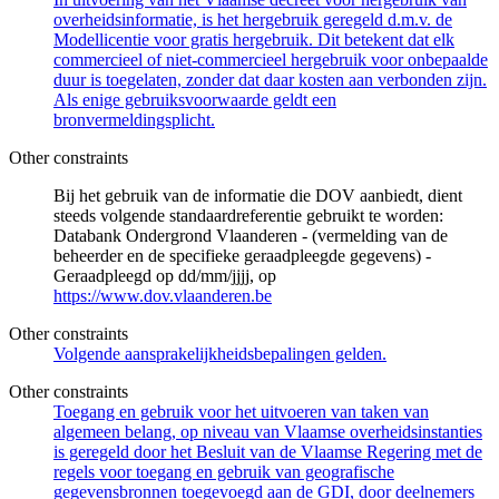
overheidsinformatie, is het hergebruik geregeld d.m.v. de
Modellicentie voor gratis hergebruik. Dit betekent dat elk
commercieel of niet-commercieel hergebruik voor onbepaalde
duur is toegelaten, zonder dat daar kosten aan verbonden zijn.
Als enige gebruiksvoorwaarde geldt een
bronvermeldingsplicht.
Other constraints
Bij het gebruik van de informatie die DOV aanbiedt, dient
steeds volgende standaardreferentie gebruikt te worden:
Databank Ondergrond Vlaanderen - (vermelding van de
beheerder en de specifieke geraadpleegde gegevens) -
Geraadpleegd op dd/mm/jjjj, op
https://www.dov.vlaanderen.be
Other constraints
Volgende aansprakelijkheidsbepalingen gelden.
Other constraints
Toegang en gebruik voor het uitvoeren van taken van
algemeen belang, op niveau van Vlaamse overheidsinstanties
is geregeld door het Besluit van de Vlaamse Regering met de
regels voor toegang en gebruik van geografische
gegevensbronnen toegevoegd aan de GDI, door deelnemers