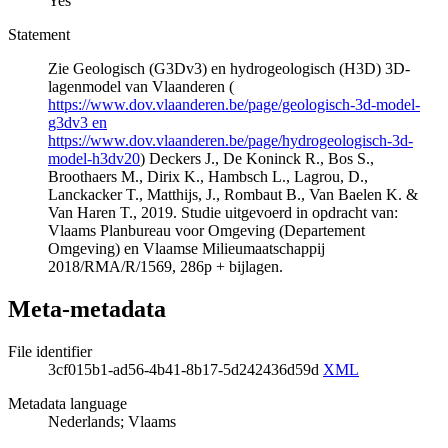
Yes
Statement
Zie Geologisch (G3Dv3) en hydrogeologisch (H3D) 3D-
lagenmodel van Vlaanderen (
https://www.dov.vlaanderen.be/page/geologisch-3d-model-
g3dv3 en
https://www.dov.vlaanderen.be/page/hydrogeologisch-3d-
model-h3dv20
) Deckers J., De Koninck R., Bos S.,
Broothaers M., Dirix K., Hambsch L., Lagrou, D.,
Lanckacker T., Matthijs, J., Rombaut B., Van Baelen K. &
Van Haren T., 2019. Studie uitgevoerd in opdracht van:
Vlaams Planbureau voor Omgeving (Departement
Omgeving) en Vlaamse Milieumaatschappij
2018/RMA/R/1569, 286p + bijlagen.
Meta-metadata
File identifier
3cf015b1-ad56-4b41-8b17-5d242436d59d
XML
Metadata language
Nederlands; Vlaams