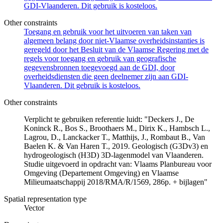
GDI-Vlaanderen. Dit gebruik is kosteloos.
Other constraints
Toegang en gebruik voor het uitvoeren van taken van
algemeen belang door niet-Vlaamse overheidsinstanties is
geregeld door het Besluit van de Vlaamse Regering met de
regels voor toegang en gebruik van geografische
gegevensbronnen toegevoegd aan de GDI, door
overheidsdiensten die geen deelnemer zijn aan GDI-
Vlaanderen. Dit gebruik is kosteloos.
Other constraints
Verplicht te gebruiken referentie luidt: "Deckers J., De
Koninck R., Bos S., Broothaers M., Dirix K., Hambsch L.,
Lagrou, D., Lanckacker T., Matthijs, J., Rombaut B., Van
Baelen K. & Van Haren T., 2019. Geologisch (G3Dv3) en
hydrogeologisch (H3D) 3D-lagenmodel van Vlaanderen.
Studie uitgevoerd in opdracht van: Vlaams Planbureau voor
Omgeving (Departement Omgeving) en Vlaamse
Milieumaatschappij 2018/RMA/R/1569, 286p. + bijlagen"
Spatial representation type
Vector