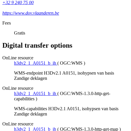
+32 9 240 75 00
https://www.dov.vlaanderen.be
Fees
Gratis
Digital transfer options
OnLine resource
h3dv2_1_A0151_b_ih
(
OGC:WMS
)
WMS-endpoint H3Dv2.1 A0151, isohypsen van basis
Zandige deklagen
OnLine resource
h3dv2_1_A0151_b_ih
(
OGC:WMS-1.3.0-http-get-
capabilities
)
WMS-capabilities H3Dv2.1 A0151, isohypsen van basis
Zandige deklagen
OnLine resource
h3dv2_1_A0151_b_ih
(
OGC:WMS-1.3.0-http-get-map
)