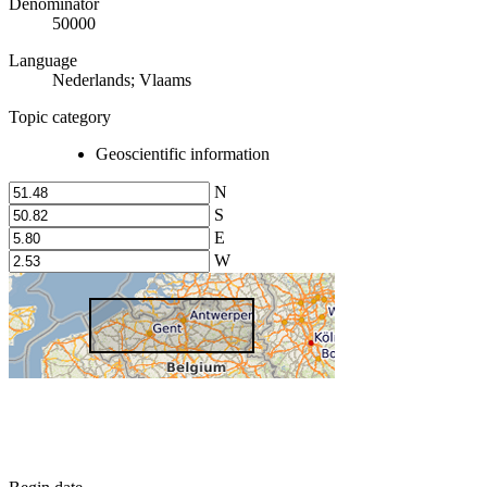
Denominator
50000
Language
Nederlands; Vlaams
Topic category
Geoscientific information
N
S
E
W