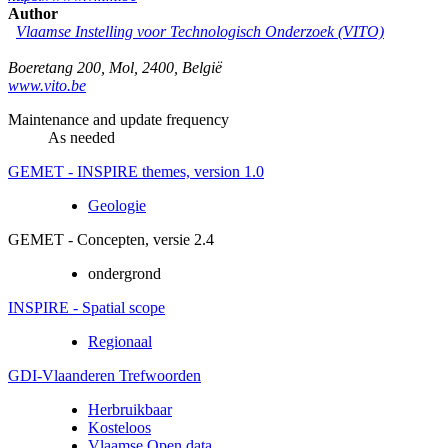
Author
Vlaamse Instelling voor Technologisch Onderzoek (VITO)
Boeretang 200
,
Mol
,
2400
,
België
www.vito.be
Maintenance and update frequency
As needed
GEMET - INSPIRE themes, version 1.0
Geologie
GEMET - Concepten, versie 2.4
ondergrond
INSPIRE - Spatial scope
Regionaal
GDI-Vlaanderen Trefwoorden
Herbruikbaar
Kosteloos
Vlaamse Open data