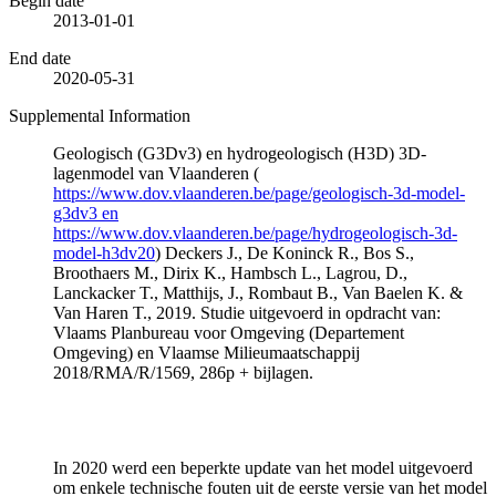
Begin date
2013-01-01
End date
2020-05-31
Supplemental Information
Geologisch (G3Dv3) en hydrogeologisch (H3D) 3D-
lagenmodel van Vlaanderen (
https://www.dov.vlaanderen.be/page/geologisch-3d-model-
g3dv3 en
https://www.dov.vlaanderen.be/page/hydrogeologisch-3d-
model-h3dv20
) Deckers J., De Koninck R., Bos S.,
Broothaers M., Dirix K., Hambsch L., Lagrou, D.,
Lanckacker T., Matthijs, J., Rombaut B., Van Baelen K. &
Van Haren T., 2019. Studie uitgevoerd in opdracht van:
Vlaams Planbureau voor Omgeving (Departement
Omgeving) en Vlaamse Milieumaatschappij
2018/RMA/R/1569, 286p + bijlagen.
In 2020 werd een beperkte update van het model uitgevoerd
om enkele technische fouten uit de eerste versie van het model