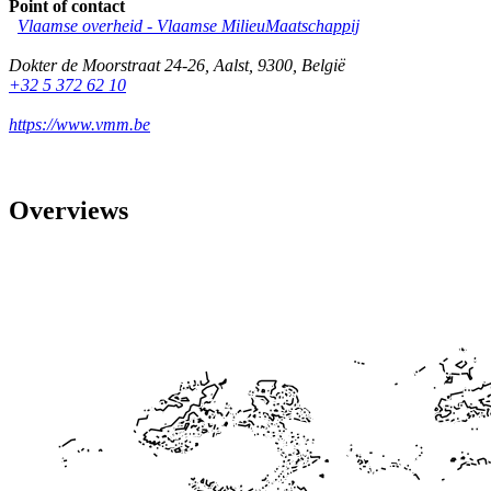
Point of contact
Vlaamse overheid - Vlaamse MilieuMaatschappij
Dokter de Moorstraat 24-26
,
Aalst
,
9300
,
België
+32 5 372 62 10
https://www.vmm.be
Overviews