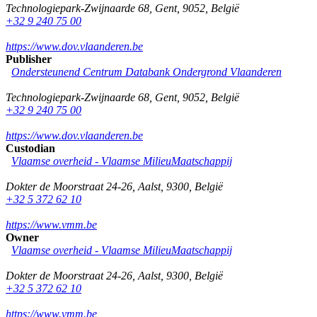
Technologiepark-Zwijnaarde 68
,
Gent
,
9052
,
België
+32 9 240 75 00
https://www.dov.vlaanderen.be
Publisher
Ondersteunend Centrum Databank Ondergrond Vlaanderen
Technologiepark-Zwijnaarde 68
,
Gent
,
9052
,
België
+32 9 240 75 00
https://www.dov.vlaanderen.be
Custodian
Vlaamse overheid - Vlaamse MilieuMaatschappij
Dokter de Moorstraat 24-26
,
Aalst
,
9300
,
België
+32 5 372 62 10
https://www.vmm.be
Owner
Vlaamse overheid - Vlaamse MilieuMaatschappij
Dokter de Moorstraat 24-26
,
Aalst
,
9300
,
België
+32 5 372 62 10
https://www.vmm.be