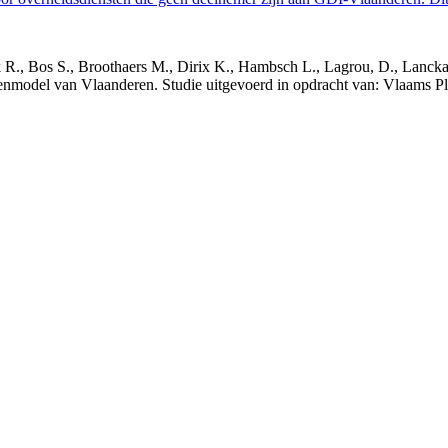
nck R., Bos S., Broothaers M., Dirix K., Hambsch L., Lagrou, D., Lanck
nmodel van Vlaanderen. Studie uitgevoerd in opdracht van: Vlaams