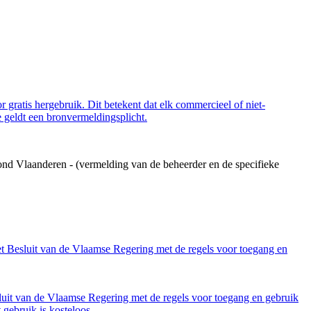
 gratis hergebruik. Dit betekent dat elk commercieel of niet-
 geldt een bronvermeldingsplicht.
ond Vlaanderen - (vermelding van de beheerder en de specifieke
et Besluit van de Vlaamse Regering met de regels voor toegang en
luit van de Vlaamse Regering met de regels voor toegang en gebruik
gebruik is kosteloos.