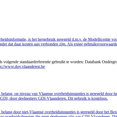
eidsinformatie, is het hergebruik geregeld d.m.v. de Modellicentie voor
nder dat daar kosten aan verbonden zijn. Als enige gebruiksvoorwaarde
eds volgende standaardreferentie gebruikt te worden: Databank Ondergr
ps://www.dov.vlaanderen.be
belang, op niveau van Vlaamse overheidsinstanties is geregeld door h
GDI, door deelnemers GDI-Vlaanderen. Dit gebruik is kosteloos.
belang door niet-Vlaamse overheidsinstanties is geregeld door het Bes
 overheidsdiensten die geen deelnemer zijn aan GDI-Vlaanderen. Dit 