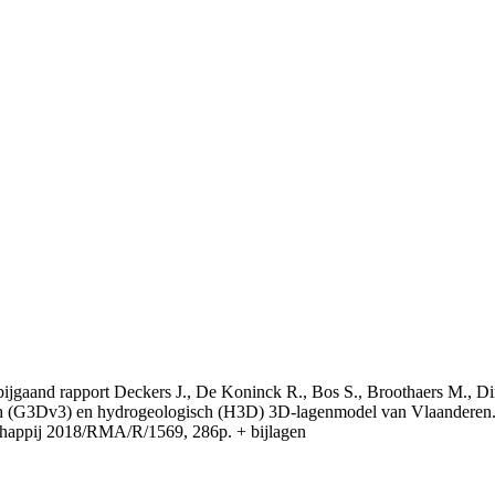
t bijgaand rapport Deckers J., De Koninck R., Bos S., Broothaers M., Di
 (G3Dv3) en hydrogeologisch (H3D) 3D-lagenmodel van Vlaanderen. S
appij 2018/RMA/R/1569, 286p. + bijlagen