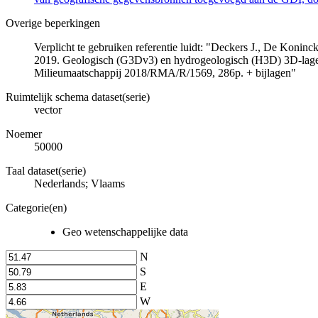
Overige beperkingen
Verplicht te gebruiken referentie luidt: "Deckers J., De Koni
2019. Geologisch (G3Dv3) en hydrogeologisch (H3D) 3D-lage
Milieumaatschappij 2018/RMA/R/1569, 286p. + bijlagen"
Ruimtelijk schema dataset(serie)
vector
Noemer
50000
Taal dataset(serie)
Nederlands; Vlaams
Categorie(en)
Geo wetenschappelijke data
N
S
E
W