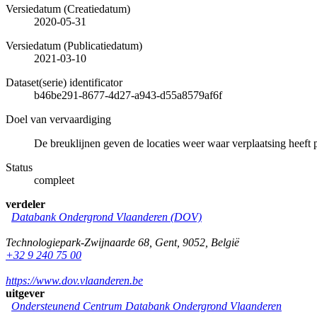
Versiedatum (Creatiedatum)
2020-05-31
Versiedatum (Publicatiedatum)
2021-03-10
Dataset(serie) identificator
b46be291-8677-4d27-a943-d55a8579af6f
Doel van vervaardiging
De breuklijnen geven de locaties weer waar verplaatsing heeft 
Status
compleet
verdeler
Databank Ondergrond Vlaanderen (DOV)
Technologiepark-Zwijnaarde 68
,
Gent
,
9052
,
België
+32 9 240 75 00
https://www.dov.vlaanderen.be
uitgever
Ondersteunend Centrum Databank Ondergrond Vlaanderen