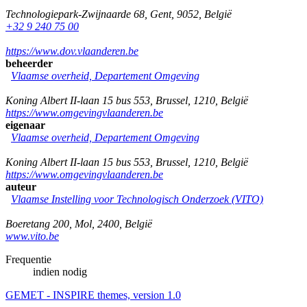
Technologiepark-Zwijnaarde 68
,
Gent
,
9052
,
België
+32 9 240 75 00
https://www.dov.vlaanderen.be
beheerder
Vlaamse overheid, Departement Omgeving
Koning Albert II-laan 15 bus 553
,
Brussel
,
1210
,
België
https://www.omgevingvlaanderen.be
eigenaar
Vlaamse overheid, Departement Omgeving
Koning Albert II-laan 15 bus 553
,
Brussel
,
1210
,
België
https://www.omgevingvlaanderen.be
auteur
Vlaamse Instelling voor Technologisch Onderzoek (VITO)
Boeretang 200
,
Mol
,
2400
,
België
www.vito.be
Frequentie
indien nodig
GEMET - INSPIRE themes, version 1.0