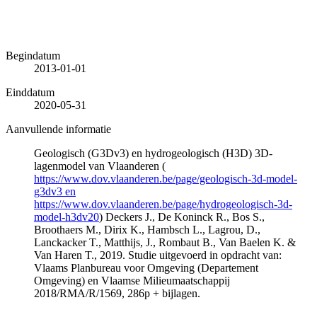
Begindatum
2013-01-01
Einddatum
2020-05-31
Aanvullende informatie
Geologisch (G3Dv3) en hydrogeologisch (H3D) 3D-
lagenmodel van Vlaanderen (
https://www.dov.vlaanderen.be/page/geologisch-3d-model-
g3dv3 en
https://www.dov.vlaanderen.be/page/hydrogeologisch-3d-
model-h3dv20
) Deckers J., De Koninck R., Bos S.,
Broothaers M., Dirix K., Hambsch L., Lagrou, D.,
Lanckacker T., Matthijs, J., Rombaut B., Van Baelen K. &
Van Haren T., 2019. Studie uitgevoerd in opdracht van:
Vlaams Planbureau voor Omgeving (Departement
Omgeving) en Vlaamse Milieumaatschappij
2018/RMA/R/1569, 286p + bijlagen.