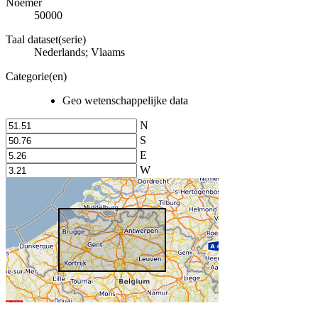
Noemer
50000
Taal dataset(serie)
Nederlands; Vlaams
Categorie(en)
Geo wetenschappelijke data
N
S
E
W