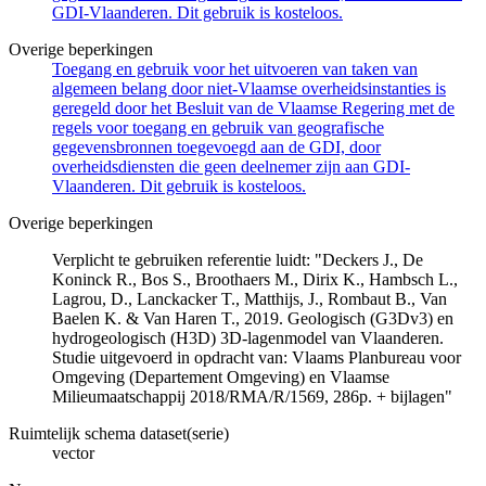
GDI-Vlaanderen. Dit gebruik is kosteloos.
Overige beperkingen
Toegang en gebruik voor het uitvoeren van taken van
algemeen belang door niet-Vlaamse overheidsinstanties is
geregeld door het Besluit van de Vlaamse Regering met de
regels voor toegang en gebruik van geografische
gegevensbronnen toegevoegd aan de GDI, door
overheidsdiensten die geen deelnemer zijn aan GDI-
Vlaanderen. Dit gebruik is kosteloos.
Overige beperkingen
Verplicht te gebruiken referentie luidt: "Deckers J., De
Koninck R., Bos S., Broothaers M., Dirix K., Hambsch L.,
Lagrou, D., Lanckacker T., Matthijs, J., Rombaut B., Van
Baelen K. & Van Haren T., 2019. Geologisch (G3Dv3) en
hydrogeologisch (H3D) 3D-lagenmodel van Vlaanderen.
Studie uitgevoerd in opdracht van: Vlaams Planbureau voor
Omgeving (Departement Omgeving) en Vlaamse
Milieumaatschappij 2018/RMA/R/1569, 286p. + bijlagen"
Ruimtelijk schema dataset(serie)
vector