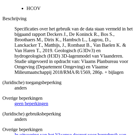
HCOV
Beschrijving
Specificaties over het gebruik van de data staan vermeld in het
bijgaand rapport Deckers J., De Koninck R., Bos S.,
Broothaers M., Dirix K., Hambsch L., Lagrou, D.,
Lanckacker T., Matthijs, J., Rombaut B., Van Baelen K. &
Van Haren T., 2019. Geologisch (G3Dv3) en
hydrogeologisch (H3D) 3D-lagenmodel van Vlaanderen.
Studie uitgevoerd in opdracht van: Vlaams Planbureau voor
Omgeving (Departement Omgeving) en Vlaamse
Milieumaatschappij 2018/RMA/R/1569, 286p. + bijlagen
(Juridische) toegangsbeperking
anders
Overige beperkingen
geen beperkingen
(Juridische) gebruiksbeperking
anders
Overige beperkingen
In uitvoering van het Vlaamse decreet voor hergebruik van