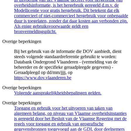
overheidsinformatie, is het hergebruik geregeld d.m.v. de
Modellicentie voor gratis hergebruik. Dit betekent dat elk
commercieel of niet-commercieel hergebruik voor onbepaalde
duur is toegelaten, zonder dat daar kosten aan verbonden zijn.
Als enige gebruiksvoorwaarde geldt een
bronvermeldingsplicht.
Overige beperkingen
Bij het gebruik van de informatie die DOV aanbiedt, dient
steeds volgende standaardreferentie gebruikt te worden:
Databank Ondergrond Vlaanderen - (vermelding van de
beheerder en de specifieke geraadpleegde gegevens) -
Geraadpleegd op dd/mm/jjjj, op
https://www.dov.vlaanderen.be
Overige beperkingen
Volgende aansprakelijkheidsbepalingen gelden.
Overige beperkingen
Toegang en gebruik voor het uitvoeren van taken van
algemeen belang, op niveau van Vlaamse overheidsinstanties
is geregeld door het Besluit van de Vlaamse Regering met de
regels voor toegang en gebruik van geografische
gegevensbronnen toegevoegd aan de GDI, door deelnemers