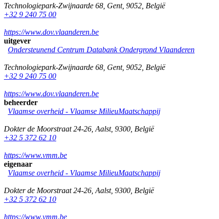
Technologiepark-Zwijnaarde 68
,
Gent
,
9052
,
België
+32 9 240 75 00
https://www.dov.vlaanderen.be
uitgever
Ondersteunend Centrum Databank Ondergrond Vlaanderen
Technologiepark-Zwijnaarde 68
,
Gent
,
9052
,
België
+32 9 240 75 00
https://www.dov.vlaanderen.be
beheerder
Vlaamse overheid - Vlaamse MilieuMaatschappij
Dokter de Moorstraat 24-26
,
Aalst
,
9300
,
België
+32 5 372 62 10
https://www.vmm.be
eigenaar
Vlaamse overheid - Vlaamse MilieuMaatschappij
Dokter de Moorstraat 24-26
,
Aalst
,
9300
,
België
+32 5 372 62 10
https://www.vmm.be