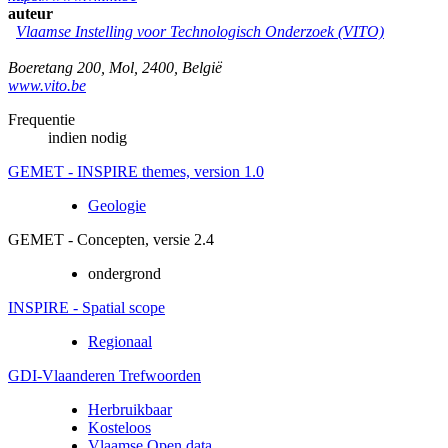
auteur
Vlaamse Instelling voor Technologisch Onderzoek (VITO)
Boeretang 200
,
Mol
,
2400
,
België
www.vito.be
Frequentie
indien nodig
GEMET - INSPIRE themes, version 1.0
Geologie
GEMET - Concepten, versie 2.4
ondergrond
INSPIRE - Spatial scope
Regionaal
GDI-Vlaanderen Trefwoorden
Herbruikbaar
Kosteloos
Vlaamse Open data