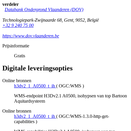
verdeler
Databank Ondergrond Vlaanderen (DOV)
Technologiepark-Zwijnaarde 68
,
Gent
,
9052
,
België
+32 9 240 75 00
https://www.dov.vlaanderen.be
Prijsinformatie
Gratis
Digitale leveringsopties
Online bronnen
h3dv2_1_A0500_t_ih
(
OGC:WMS
)
WMS-endpoint H3Dv2.1 A0500, isohypsen van top Bartoon
Aquitardsysteem
Online bronnen
h3dv2_1_A0500_t_ih
(
OGC:WMS-1.3.0-http-get-
capabilities
)