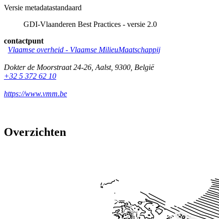
Versie metadatastandaard
GDI-Vlaanderen Best Practices - versie 2.0
contactpunt
Vlaamse overheid - Vlaamse MilieuMaatschappij
Dokter de Moorstraat 24-26
,
Aalst
,
9300
,
België
+32 5 372 62 10
https://www.vmm.be
Overzichten