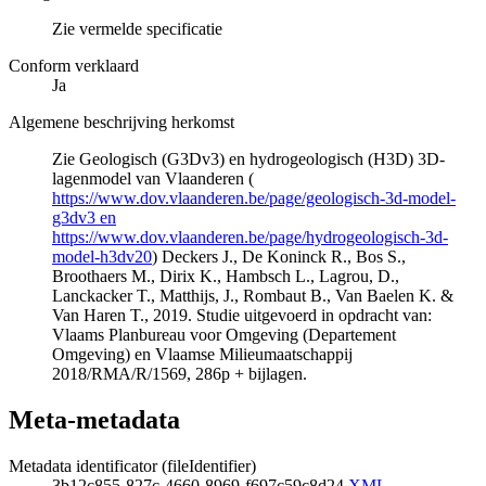
Zie vermelde specificatie
Conform verklaard
Ja
Algemene beschrijving herkomst
Zie Geologisch (G3Dv3) en hydrogeologisch (H3D) 3D-
lagenmodel van Vlaanderen (
https://www.dov.vlaanderen.be/page/geologisch-3d-model-
g3dv3 en
https://www.dov.vlaanderen.be/page/hydrogeologisch-3d-
model-h3dv20
) Deckers J., De Koninck R., Bos S.,
Broothaers M., Dirix K., Hambsch L., Lagrou, D.,
Lanckacker T., Matthijs, J., Rombaut B., Van Baelen K. &
Van Haren T., 2019. Studie uitgevoerd in opdracht van:
Vlaams Planbureau voor Omgeving (Departement
Omgeving) en Vlaamse Milieumaatschappij
2018/RMA/R/1569, 286p + bijlagen.
Meta-metadata
Metadata identificator (fileIdentifier)
3b12c855-827c-4660-8969-f697c59c8d24
XML