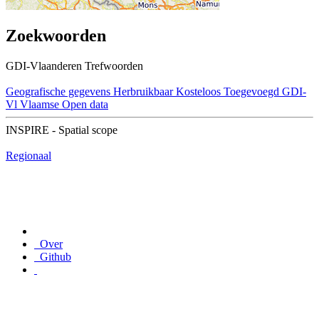
Zoekwoorden
GDI-Vlaanderen Trefwoorden
Geografische gegevens
Herbruikbaar
Kosteloos
Toegevoegd GDI-
Vl
Vlaamse Open data
INSPIRE - Spatial scope
Regionaal
Over
Github