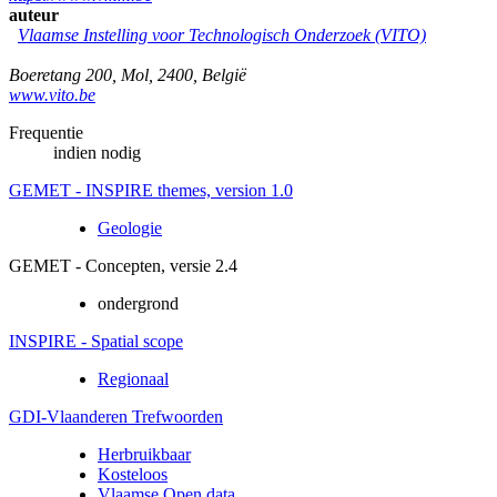
auteur
Vlaamse Instelling voor Technologisch Onderzoek (VITO)
Boeretang 200
,
Mol
,
2400
,
België
www.vito.be
Frequentie
indien nodig
GEMET - INSPIRE themes, version 1.0
Geologie
GEMET - Concepten, versie 2.4
ondergrond
INSPIRE - Spatial scope
Regionaal
GDI-Vlaanderen Trefwoorden
Herbruikbaar
Kosteloos
Vlaamse Open data