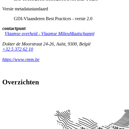
Versie metadatastandaard
GDI-Vlaanderen Best Practices - versie 2.0
contactpunt
Vlaamse overheid - Vlaamse MilieuMaatschappij
Dokter de Moorstraat 24-26
,
Aalst
,
9300
,
België
+32 5 372 62 10
https://www.vmm.be
Overzichten