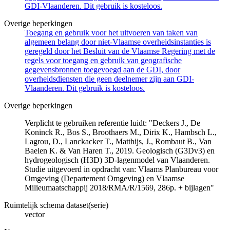
GDI-Vlaanderen. Dit gebruik is kosteloos.
Overige beperkingen
Toegang en gebruik voor het uitvoeren van taken van
algemeen belang door niet-Vlaamse overheidsinstanties is
geregeld door het Besluit van de Vlaamse Regering met de
regels voor toegang en gebruik van geografische
gegevensbronnen toegevoegd aan de GDI, door
overheidsdiensten die geen deelnemer zijn aan GDI-
Vlaanderen. Dit gebruik is kosteloos.
Overige beperkingen
Verplicht te gebruiken referentie luidt: "Deckers J., De
Koninck R., Bos S., Broothaers M., Dirix K., Hambsch L.,
Lagrou, D., Lanckacker T., Matthijs, J., Rombaut B., Van
Baelen K. & Van Haren T., 2019. Geologisch (G3Dv3) en
hydrogeologisch (H3D) 3D-lagenmodel van Vlaanderen.
Studie uitgevoerd in opdracht van: Vlaams Planbureau voor
Omgeving (Departement Omgeving) en Vlaamse
Milieumaatschappij 2018/RMA/R/1569, 286p. + bijlagen"
Ruimtelijk schema dataset(serie)
vector