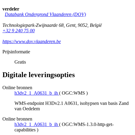
verdeler
Databank Ondergrond Vlaanderen (DOV)
Technologiepark-Zwijnaarde 68
,
Gent
,
9052
,
België
+32 9 240 75 00
https://www.dov.vlaanderen.be
Prijsinformatie
Gratis
Digitale leveringsopties
Online bronnen
h3dv2_1_A0631_b_ih
(
OGC:WMS
)
WMS-endpoint H3Dv2.1 A0631, isohypsen van basis Zand
van Oedelem
Online bronnen
h3dv2_1_A0631_b_ih
(
OGC:WMS-1.3.0-http-get-
capabilities
)