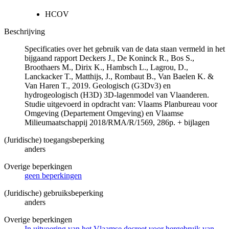
HCOV
Beschrijving
Specificaties over het gebruik van de data staan vermeld in het
bijgaand rapport Deckers J., De Koninck R., Bos S.,
Broothaers M., Dirix K., Hambsch L., Lagrou, D.,
Lanckacker T., Matthijs, J., Rombaut B., Van Baelen K. &
Van Haren T., 2019. Geologisch (G3Dv3) en
hydrogeologisch (H3D) 3D-lagenmodel van Vlaanderen.
Studie uitgevoerd in opdracht van: Vlaams Planbureau voor
Omgeving (Departement Omgeving) en Vlaamse
Milieumaatschappij 2018/RMA/R/1569, 286p. + bijlagen
(Juridische) toegangsbeperking
anders
Overige beperkingen
geen beperkingen
(Juridische) gebruiksbeperking
anders
Overige beperkingen
In uitvoering van het Vlaamse decreet voor hergebruik van