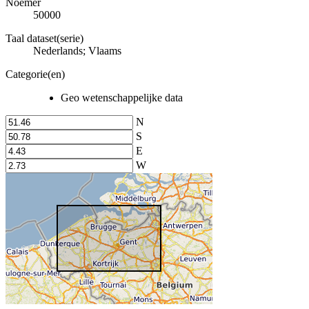
Noemer
50000
Taal dataset(serie)
Nederlands; Vlaams
Categorie(en)
Geo wetenschappelijke data
N
S
E
W