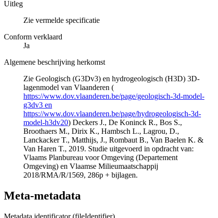
Uitleg
Zie vermelde specificatie
Conform verklaard
Ja
Algemene beschrijving herkomst
Zie Geologisch (G3Dv3) en hydrogeologisch (H3D) 3D-
lagenmodel van Vlaanderen (
https://www.dov.vlaanderen.be/page/geologisch-3d-model-
g3dv3 en
https://www.dov.vlaanderen.be/page/hydrogeologisch-3d-
model-h3dv20
) Deckers J., De Koninck R., Bos S.,
Broothaers M., Dirix K., Hambsch L., Lagrou, D.,
Lanckacker T., Matthijs, J., Rombaut B., Van Baelen K. &
Van Haren T., 2019. Studie uitgevoerd in opdracht van:
Vlaams Planbureau voor Omgeving (Departement
Omgeving) en Vlaamse Milieumaatschappij
2018/RMA/R/1569, 286p + bijlagen.
Meta-metadata
Metadata identificator (fileIdentifier)