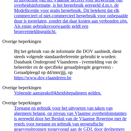
overheidsinformatie, is het hergebruik geregeld d.m.v. de
Modellicentie voor gratis hergebruik. Dit betekent dat elk
commercieel of niet-commercieel hergebruik voor onbepaalde
duur is toegelaten, zonder dat daar kosten aan verbonden zijn.
Als enige gebruiksvoorwaarde geldt een
bronvermeldingsplicht.
Overige beperkingen
Bij het gebruik van de informatie die DOV aanbiedt, dient
steeds volgende standaardreferentie gebruikt te worden:
Databank Ondergrond Vlaanderen - (vermelding van de
beheerder en de specifieke geraadpleegde gegevens) -
Geraadpleegd op dd/mm/jjjj, op
https://www.dov.vlaanderen.be
Overige beperkingen
Volgende aansprakelijkheidsbepalingen gelden.
Overige beperkingen
Toegang en gebruik voor het uitvoeren van taken van
algemeen belang, op niveau van Vlaamse overheidsinstanties
is geregeld door het Besluit van de Vlaamse Regering met de
regels voor toegang en gebruik van geografische
gegevensbronnen toegevoegd aan de GDI, door deelnemers