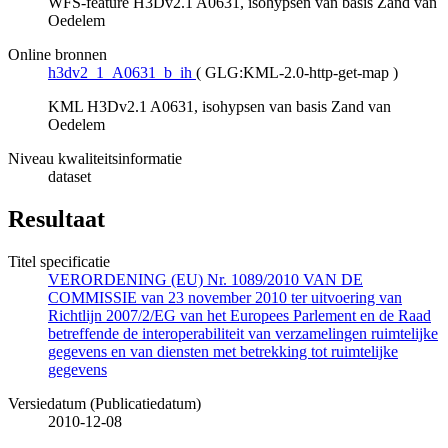
WFS-feature H3Dv2.1 A0631, isohypsen van basis Zand van
Oedelem
Online bronnen
h3dv2_1_A0631_b_ih
(
GLG:KML-2.0-http-get-map
)
KML H3Dv2.1 A0631, isohypsen van basis Zand van
Oedelem
Niveau kwaliteitsinformatie
dataset
Resultaat
Titel specificatie
VERORDENING (EU) Nr. 1089/2010 VAN DE
COMMISSIE van 23 november 2010 ter uitvoering van
Richtlijn 2007/2/EG van het Europees Parlement en de Raad
betreffende de interoperabiliteit van verzamelingen ruimtelijke
gegevens en van diensten met betrekking tot ruimtelijke
gegevens
Versiedatum (Publicatiedatum)
2010-12-08