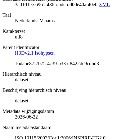
3ad101ee-6961-4865-bdc5-000e40af40eb
XML
Taal
Nederlands; Vlaams
Karakterset
utf8
Parent identificator
H3Dv2.1 Isohypsen
16da5e87-7b75-4c39-b335-8422de9cdbd3
Hiërarchisch niveau
dataset
Beschrijving hiërarchisch niveau
dataset
Metadata wijzigingsdatum
2026-06-22
Naam metadatastandaard
ISO 19115/2003/Cor.1:2006/INSPIRE-TG2.0