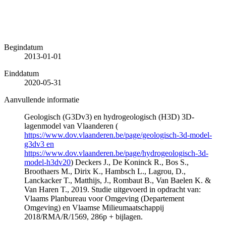
Begindatum
2013-01-01
Einddatum
2020-05-31
Aanvullende informatie
Geologisch (G3Dv3) en hydrogeologisch (H3D) 3D-
lagenmodel van Vlaanderen (
https://www.dov.vlaanderen.be/page/geologisch-3d-model-
g3dv3 en
https://www.dov.vlaanderen.be/page/hydrogeologisch-3d-
model-h3dv20
) Deckers J., De Koninck R., Bos S.,
Broothaers M., Dirix K., Hambsch L., Lagrou, D.,
Lanckacker T., Matthijs, J., Rombaut B., Van Baelen K. &
Van Haren T., 2019. Studie uitgevoerd in opdracht van:
Vlaams Planbureau voor Omgeving (Departement
Omgeving) en Vlaamse Milieumaatschappij
2018/RMA/R/1569, 286p + bijlagen.