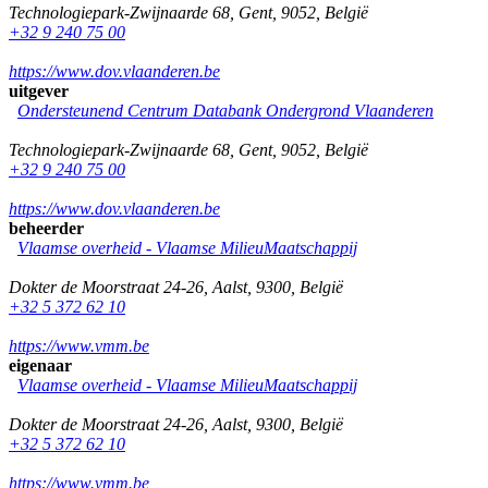
Technologiepark-Zwijnaarde 68
,
Gent
,
9052
,
België
+32 9 240 75 00
https://www.dov.vlaanderen.be
uitgever
Ondersteunend Centrum Databank Ondergrond Vlaanderen
Technologiepark-Zwijnaarde 68
,
Gent
,
9052
,
België
+32 9 240 75 00
https://www.dov.vlaanderen.be
beheerder
Vlaamse overheid - Vlaamse MilieuMaatschappij
Dokter de Moorstraat 24-26
,
Aalst
,
9300
,
België
+32 5 372 62 10
https://www.vmm.be
eigenaar
Vlaamse overheid - Vlaamse MilieuMaatschappij
Dokter de Moorstraat 24-26
,
Aalst
,
9300
,
België
+32 5 372 62 10
https://www.vmm.be