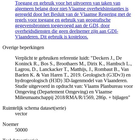
Toegang en gebruik voor het uitvoeren van taken van
algemeen belang door niet-Vlaamse overheidsinstanties is
geregeld door het Besluit van de Vlaamse Regering met de
regels voor toegang en gebruik van geografische
gegevensbronnen toegevoegd aan de GDI, door
overheidsdiensten die geen deelnemer zijn aan GDI-
Vlaanderen. Dit gebruik is kosteloos.
Overige beperkingen
Verplicht te gebruiken referentie luidt: "Deckers J., De
Koninck R., Bos S., Broothaers M., Dirix K., Hambsch L.,
Lagrou, D., Lanckacker T., Matthijs, J., Rombaut B., Van
Baelen K. & Van Haren T., 2019. Geologisch (G3Dv3) en
hydrogeologisch (H3D) 3D-lagenmodel van Vlaanderen.
Studie uitgevoerd in opdracht van: Vlaams Planbureau voor
Omgeving (Departement Omgeving) en Vlaamse
Milieumaatschappij 2018/RMA/R/1569, 286p. + bijlagen"
Ruimtelijk schema dataset(serie)
vector
Noemer
50000