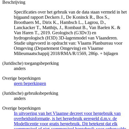
Beschrijving
Specificaties over het gebruik van de data staan vermeld in het
bijgaand rapport Deckers J., De Koninck R., Bos S.,
Broothaers M., Dirix K., Hambsch L., Lagrou, D.,
Lanckacker T., Matthijs, J., Rombaut B., Van Baelen K. &
Van Haren T., 2019. Geologisch (G3Dv3) en
hydrogeologisch (H3D) 3D-lagenmodel van Vlaanderen.
Studie uitgevoerd in opdracht van: Vlaams Planbureau voor
Omgeving (Departement Omgeving) en Vlaamse
Milieumaatschappij 2018/RMA/R/1569, 286p. + bijlagen
(Juridische) toegangsbeperking
anders
Overige beperkingen
geen beperkingen
(Juridische) gebruiksbeperking
anders
Overige beperkingen
In uitvoering van het Vlaamse decreet voor hergebruik van
overheidsinformatie, is het hergebruik geregeld d.m.v. de
Modellicentie voor gratis hergebruik. Dit betekent dat elk
commercieel of niet-commercieel hergebruik voor onbepaalde