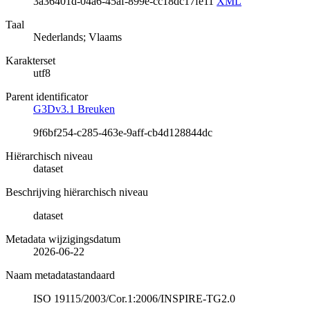
3a36401d-04a6-45af-899e-cc18dc17fe11
XML
Taal
Nederlands; Vlaams
Karakterset
utf8
Parent identificator
G3Dv3.1 Breuken
9f6bf254-c285-463e-9aff-cb4d128844dc
Hiërarchisch niveau
dataset
Beschrijving hiërarchisch niveau
dataset
Metadata wijzigingsdatum
2026-06-22
Naam metadatastandaard
ISO 19115/2003/Cor.1:2006/INSPIRE-TG2.0