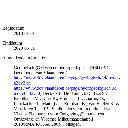
Begindatum
2013-01-01
Einddatum
2020-05-31
Aanvullende informatie
Geologisch (G3Dv3) en hydrogeologisch (H3D) 3D-
lagenmodel van Vlaanderen (
https://www.dov.vlaanderen.be/page/geologisch-3d-model-
g3dv3 en
https://www.dov.vlaanderen.be/page/hydrogeologisch-3d-
model-h3dv20
) Deckers J., De Koninck R., Bos S.,
Broothaers M., Dirix K., Hambsch L., Lagrou, D.,
Lanckacker T., Matthijs, J., Rombaut B., Van Baelen K. &
Van Haren T., 2019. Studie uitgevoerd in opdracht van:
Vlaams Planbureau voor Omgeving (Departement
Omgeving) en Vlaamse Milieumaatschappij
2018/RMA/R/1569, 286p + bijlagen.