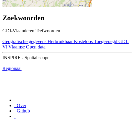
Zoekwoorden
GDI-Vlaanderen Trefwoorden
Geografische gegevens
Herbruikbaar
Kosteloos
Toegevoegd GDI-
Vl
Vlaamse Open data
INSPIRE - Spatial scope
Regionaal
Over
Github