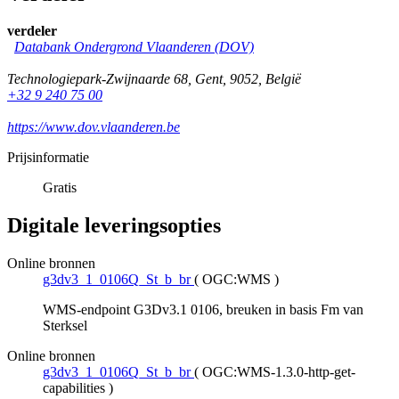
verdeler
Databank Ondergrond Vlaanderen (DOV)
Technologiepark-Zwijnaarde 68
,
Gent
,
9052
,
België
+32 9 240 75 00
https://www.dov.vlaanderen.be
Prijsinformatie
Gratis
Digitale leveringsopties
Online bronnen
g3dv3_1_0106Q_St_b_br
(
OGC:WMS
)
WMS-endpoint G3Dv3.1 0106, breuken in basis Fm van
Sterksel
Online bronnen
g3dv3_1_0106Q_St_b_br
(
OGC:WMS-1.3.0-http-get-
capabilities
)