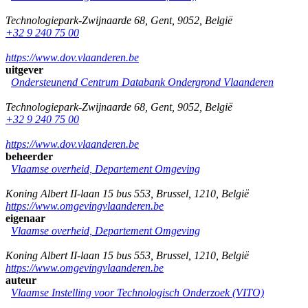
Technologiepark-Zwijnaarde 68
,
Gent
,
9052
,
België
+32 9 240 75 00
https://www.dov.vlaanderen.be
uitgever
Ondersteunend Centrum Databank Ondergrond Vlaanderen
Technologiepark-Zwijnaarde 68
,
Gent
,
9052
,
België
+32 9 240 75 00
https://www.dov.vlaanderen.be
beheerder
Vlaamse overheid, Departement Omgeving
Koning Albert II-laan 15 bus 553
,
Brussel
,
1210
,
België
https://www.omgevingvlaanderen.be
eigenaar
Vlaamse overheid, Departement Omgeving
Koning Albert II-laan 15 bus 553
,
Brussel
,
1210
,
België
https://www.omgevingvlaanderen.be
auteur
Vlaamse Instelling voor Technologisch Onderzoek (VITO)