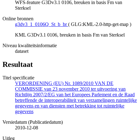
WFS-feature G3Dv3.1 0106, breuken in basis Fm van
Sterksel
Online bronnen
g3dv3_1_0106Q_St_b_br
(
GLG:KML-2.0-http-get-map
)
KML G3Dv3.1 0106, breuken in basis Fm van Sterksel
Niveau kwaliteitsinformatie
dataset
Resultaat
Titel specificatie
VERORDENING (EU) Nr. 1089/2010 VAN DE
COMMISSIE van 23 november 2010 ter uitvoering van
Richtlijn 2007/2/EG van het Europees Parlement en de Raad
betreffende de interoperabiliteit van verzamelingen ruimtelijke
gegevens en van diensten met betrekking tot ruimtelijke
gegevens
Versiedatum (Publicatiedatum)
2010-12-08
Uitleg