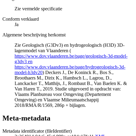
Zie vermelde specificatie
Conform verklaard
Ja
Algemene beschrijving herkomst
Zie Geologisch (G3Dv3) en hydrogeologisch (H3D) 3D-
lagenmodel van Vlaanderen (
https://www.dov.vlaanderen.be/page/geologisch-3d-model-
g3dv3 en
https://www.dov.vlaanderen.be/page/hydrogeologisch-3d-
model-h3dv20
) Deckers J., De Koninck R., Bos S.,
Broothaers M., Dirix K., Hambsch L., Lagrou, D.,
Lanckacker T., Matthijs, J., Rombaut B., Van Baelen K. &
Van Haren T., 2019. Studie uitgevoerd in opdracht van:
Vlaams Planbureau voor Omgeving (Departement
Omgeving) en Vlaamse Milieumaatschappij
2018/RMA/R/1569, 286p + bijlagen.
Meta-metadata
Metadata identificator (fileIdentifier)