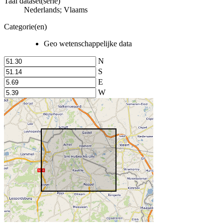
Taal dataset(serie)
Nederlands; Vlaams
Categorie(en)
Geo wetenschappelijke data
N
S
E
W