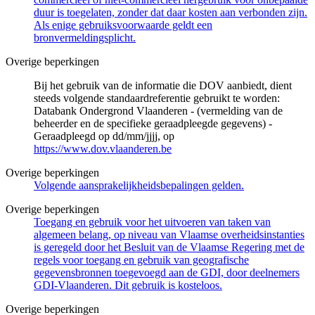
duur is toegelaten, zonder dat daar kosten aan verbonden zijn.
Als enige gebruiksvoorwaarde geldt een
bronvermeldingsplicht.
Overige beperkingen
Bij het gebruik van de informatie die DOV aanbiedt, dient
steeds volgende standaardreferentie gebruikt te worden:
Databank Ondergrond Vlaanderen - (vermelding van de
beheerder en de specifieke geraadpleegde gegevens) -
Geraadpleegd op dd/mm/jjjj, op
https://www.dov.vlaanderen.be
Overige beperkingen
Volgende aansprakelijkheidsbepalingen gelden.
Overige beperkingen
Toegang en gebruik voor het uitvoeren van taken van
algemeen belang, op niveau van Vlaamse overheidsinstanties
is geregeld door het Besluit van de Vlaamse Regering met de
regels voor toegang en gebruik van geografische
gegevensbronnen toegevoegd aan de GDI, door deelnemers
GDI-Vlaanderen. Dit gebruik is kosteloos.
Overige beperkingen