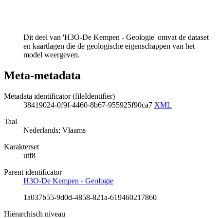
Dit deel van 'H3O-De Kempen - Geologie' omvat de dataset
en kaartlagen die de geologische eigenschappen van het
model weergeven.
Meta-metadata
Metadata identificator (fileIdentifier)
38419024-0f9f-4460-8b67-955925f90ca7
XML
Taal
Nederlands; Vlaams
Karakterset
utf8
Parent identificator
H3O-De Kempen - Geologie
1a037b55-9d0d-4858-821a-619460217860
Hiërarchisch niveau