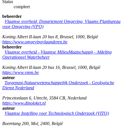
Status
compleet
beheerder
Vlaamse overheid, Departement Omgeving, Vlaams Planbureau
voor Omgeving (VPO)
Koning Albert II-laan 20 bus 8
,
Brussel
,
1000
,
België
https://www.omgevingvlaanderen.be
beheerder
Vlaamse overheid - Vlaamse MilieuMaatschappij - Afdeling
Operationeel Waterbeheer
Koning Albert II-laan 20 bus 16
,
Brussel
,
1000
,
België
https://www.vmm.be
auteur
Toegepast-Natuurwetenschappelijk Onderzoek - Geologische
Dienst Nederland
Princetonlaan 6
,
Utrecht
,
3584 CB
,
Nederland
https://www.dinoloket.nl
auteur
Vlaamse Instelling voor Technologisch Onderzoek (VITO)
Boeretang 200
,
Mol
,
2400
,
België