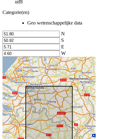
utf8
Categorie(en)
Geo wetenschappelijke data
N
S
E
W