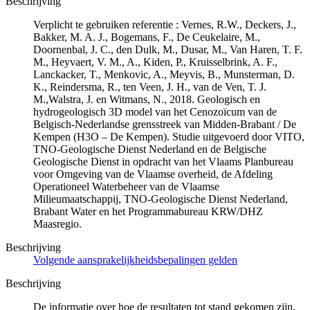
Beschrijving
Verplicht te gebruiken referentie : Vernes, R.W., Deckers, J.,
Bakker, M. A. J., Bogemans, F., De Ceukelaire, M.,
Doornenbal, J. C., den Dulk, M., Dusar, M., Van Haren, T. F.
M., Heyvaert, V. M., A., Kiden, P., Kruisselbrink, A. F.,
Lanckacker, T., Menkovic, A., Meyvis, B., Munsterman, D.
K., Reindersma, R., ten Veen, J. H., van de Ven, T. J.
M.,Walstra, J. en Witmans, N., 2018. Geologisch en
hydrogeologisch 3D model van het Cenozoïcum van de
Belgisch-Nederlandse grensstreek van Midden-Brabant / De
Kempen (H3O – De Kempen). Studie uitgevoerd door VITO,
TNO-Geologische Dienst Nederland en de Belgische
Geologische Dienst in opdracht van het Vlaams Planbureau
voor Omgeving van de Vlaamse overheid, de Afdeling
Operationeel Waterbeheer van de Vlaamse
Milieumaatschappij, TNO-Geologische Dienst Nederland,
Brabant Water en het Programmabureau KRW/DHZ
Maasregio.
Beschrijving
Volgende aansprakelijkheidsbepalingen gelden
Beschrijving
De informatie over hoe de resultaten tot stand gekomen zijn,