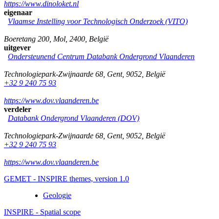
https://www.dinoloket.nl
eigenaar
Vlaamse Instelling voor Technologisch Onderzoek (VITO)
Boeretang 200
,
Mol
,
2400
,
België
uitgever
Ondersteunend Centrum Databank Ondergrond Vlaanderen
Technologiepark-Zwijnaarde 68
,
Gent
,
9052
,
België
+32 9 240 75 93
https://www.dov.vlaanderen.be
verdeler
Databank Ondergrond Vlaanderen (DOV)
Technologiepark-Zwijnaarde 68
,
Gent
,
9052
,
België
+32 9 240 75 93
https://www.dov.vlaanderen.be
GEMET - INSPIRE themes, version 1.0
Geologie
INSPIRE - Spatial scope