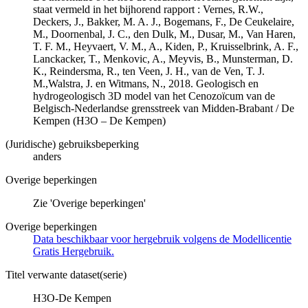
staat vermeld in het bijhorend rapport : Vernes, R.W.,
Deckers, J., Bakker, M. A. J., Bogemans, F., De Ceukelaire,
M., Doornenbal, J. C., den Dulk, M., Dusar, M., Van Haren,
T. F. M., Heyvaert, V. M., A., Kiden, P., Kruisselbrink, A. F.,
Lanckacker, T., Menkovic, A., Meyvis, B., Munsterman, D.
K., Reindersma, R., ten Veen, J. H., van de Ven, T. J.
M.,Walstra, J. en Witmans, N., 2018. Geologisch en
hydrogeologisch 3D model van het Cenozoïcum van de
Belgisch-Nederlandse grensstreek van Midden-Brabant / De
Kempen (H3O – De Kempen)
(Juridische) gebruiksbeperking
anders
Overige beperkingen
Zie 'Overige beperkingen'
Overige beperkingen
Data beschikbaar voor hergebruik volgens de Modellicentie
Gratis Hergebruik.
Titel verwante dataset(serie)
H3O-De Kempen