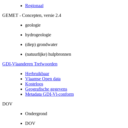
Regionaal
GEMET - Concepten, versie 2.4
geologie
hydrogeologie
(diep) grondwater
(natuurlijke) hulpbronnen
GDI-Vlaanderen Trefwoorden
Herbruikbaar
Vlaamse Open data
Kosteloos
Geografische gegevens
Metadata GDI-Vl-conform
DOV
Ondergrond
DOV