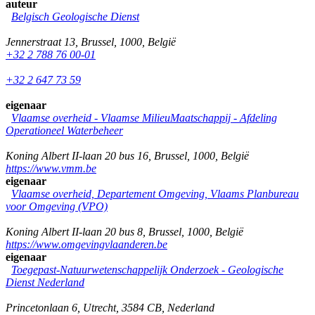
auteur
Belgisch Geologische Dienst
Jennerstraat 13
,
Brussel
,
1000
,
België
+32 2 788 76 00-01
+32 2 647 73 59
eigenaar
Vlaamse overheid - Vlaamse MilieuMaatschappij - Afdeling
Operationeel Waterbeheer
Koning Albert II-laan 20 bus 16
,
Brussel
,
1000
,
België
https://www.vmm.be
eigenaar
Vlaamse overheid, Departement Omgeving, Vlaams Planbureau
voor Omgeving (VPO)
Koning Albert II-laan 20 bus 8
,
Brussel
,
1000
,
België
https://www.omgevingvlaanderen.be
eigenaar
Toegepast-Natuurwetenschappelijk Onderzoek - Geologische
Dienst Nederland
Princetonlaan 6
,
Utrecht
,
3584 CB
,
Nederland