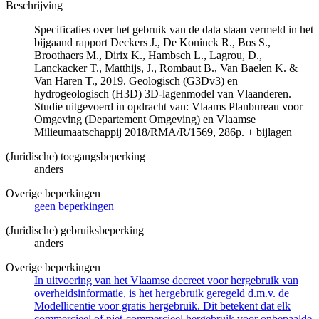
Beschrijving
Specificaties over het gebruik van de data staan vermeld in het
bijgaand rapport Deckers J., De Koninck R., Bos S.,
Broothaers M., Dirix K., Hambsch L., Lagrou, D.,
Lanckacker T., Matthijs, J., Rombaut B., Van Baelen K. &
Van Haren T., 2019. Geologisch (G3Dv3) en
hydrogeologisch (H3D) 3D-lagenmodel van Vlaanderen.
Studie uitgevoerd in opdracht van: Vlaams Planbureau voor
Omgeving (Departement Omgeving) en Vlaamse
Milieumaatschappij 2018/RMA/R/1569, 286p. + bijlagen
(Juridische) toegangsbeperking
anders
Overige beperkingen
geen beperkingen
(Juridische) gebruiksbeperking
anders
Overige beperkingen
In uitvoering van het Vlaamse decreet voor hergebruik van
overheidsinformatie, is het hergebruik geregeld d.m.v. de
Modellicentie voor gratis hergebruik. Dit betekent dat elk
commercieel of niet-commercieel hergebruik voor onbepaalde