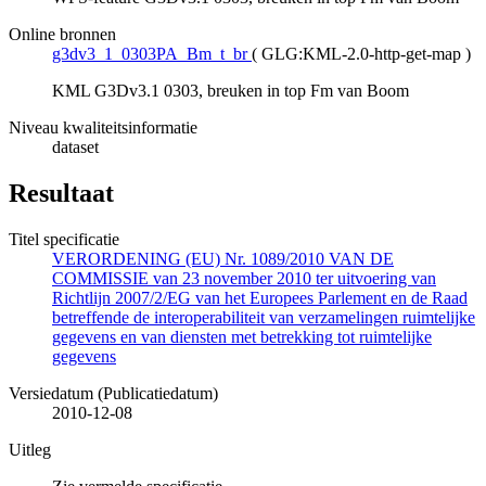
Online bronnen
g3dv3_1_0303PA_Bm_t_br
(
GLG:KML-2.0-http-get-map
)
KML G3Dv3.1 0303, breuken in top Fm van Boom
Niveau kwaliteitsinformatie
dataset
Resultaat
Titel specificatie
VERORDENING (EU) Nr. 1089/2010 VAN DE
COMMISSIE van 23 november 2010 ter uitvoering van
Richtlijn 2007/2/EG van het Europees Parlement en de Raad
betreffende de interoperabiliteit van verzamelingen ruimtelijke
gegevens en van diensten met betrekking tot ruimtelijke
gegevens
Versiedatum (Publicatiedatum)
2010-12-08
Uitleg