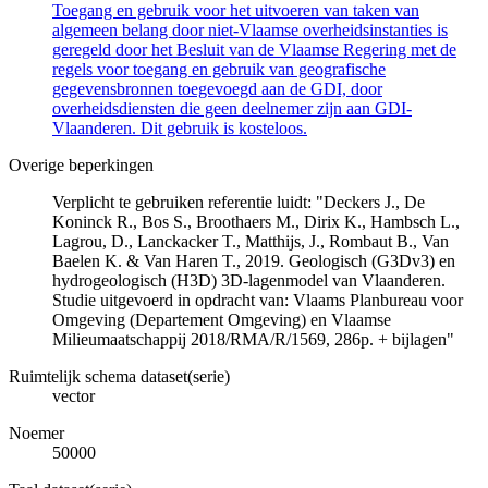
Toegang en gebruik voor het uitvoeren van taken van
algemeen belang door niet-Vlaamse overheidsinstanties is
geregeld door het Besluit van de Vlaamse Regering met de
regels voor toegang en gebruik van geografische
gegevensbronnen toegevoegd aan de GDI, door
overheidsdiensten die geen deelnemer zijn aan GDI-
Vlaanderen. Dit gebruik is kosteloos.
Overige beperkingen
Verplicht te gebruiken referentie luidt: "Deckers J., De
Koninck R., Bos S., Broothaers M., Dirix K., Hambsch L.,
Lagrou, D., Lanckacker T., Matthijs, J., Rombaut B., Van
Baelen K. & Van Haren T., 2019. Geologisch (G3Dv3) en
hydrogeologisch (H3D) 3D-lagenmodel van Vlaanderen.
Studie uitgevoerd in opdracht van: Vlaams Planbureau voor
Omgeving (Departement Omgeving) en Vlaamse
Milieumaatschappij 2018/RMA/R/1569, 286p. + bijlagen"
Ruimtelijk schema dataset(serie)
vector
Noemer
50000