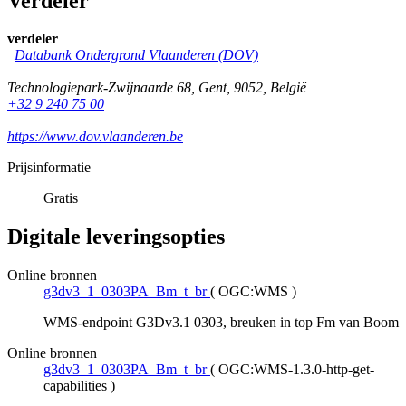
Verdeler
verdeler
Databank Ondergrond Vlaanderen (DOV)
Technologiepark-Zwijnaarde 68
,
Gent
,
9052
,
België
+32 9 240 75 00
https://www.dov.vlaanderen.be
Prijsinformatie
Gratis
Digitale leveringsopties
Online bronnen
g3dv3_1_0303PA_Bm_t_br
(
OGC:WMS
)
WMS-endpoint G3Dv3.1 0303, breuken in top Fm van Boom
Online bronnen
g3dv3_1_0303PA_Bm_t_br
(
OGC:WMS-1.3.0-http-get-
capabilities
)