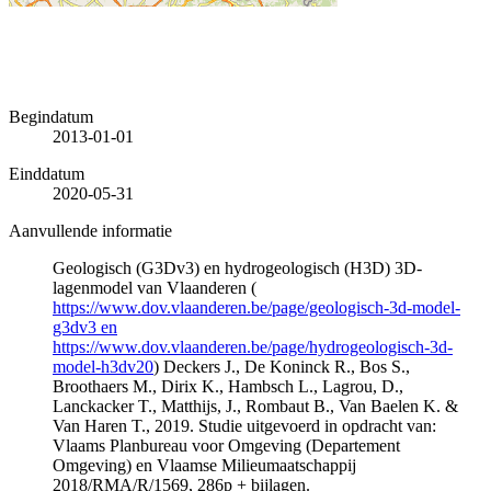
Begindatum
2013-01-01
Einddatum
2020-05-31
Aanvullende informatie
Geologisch (G3Dv3) en hydrogeologisch (H3D) 3D-
lagenmodel van Vlaanderen (
https://www.dov.vlaanderen.be/page/geologisch-3d-model-
g3dv3 en
https://www.dov.vlaanderen.be/page/hydrogeologisch-3d-
model-h3dv20
) Deckers J., De Koninck R., Bos S.,
Broothaers M., Dirix K., Hambsch L., Lagrou, D.,
Lanckacker T., Matthijs, J., Rombaut B., Van Baelen K. &
Van Haren T., 2019. Studie uitgevoerd in opdracht van:
Vlaams Planbureau voor Omgeving (Departement
Omgeving) en Vlaamse Milieumaatschappij
2018/RMA/R/1569, 286p + bijlagen.