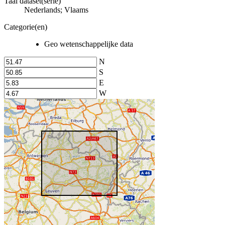
Taal dataset(serie)
Nederlands; Vlaams
Categorie(en)
Geo wetenschappelijke data
N
S
E
W