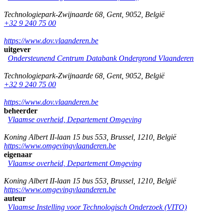
Technologiepark-Zwijnaarde 68
,
Gent
,
9052
,
België
+32 9 240 75 00
https://www.dov.vlaanderen.be
uitgever
Ondersteunend Centrum Databank Ondergrond Vlaanderen
Technologiepark-Zwijnaarde 68
,
Gent
,
9052
,
België
+32 9 240 75 00
https://www.dov.vlaanderen.be
beheerder
Vlaamse overheid, Departement Omgeving
Koning Albert II-laan 15 bus 553
,
Brussel
,
1210
,
België
https://www.omgevingvlaanderen.be
eigenaar
Vlaamse overheid, Departement Omgeving
Koning Albert II-laan 15 bus 553
,
Brussel
,
1210
,
België
https://www.omgevingvlaanderen.be
auteur
Vlaamse Instelling voor Technologisch Onderzoek (VITO)