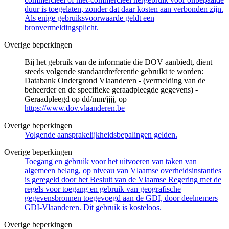
duur is toegelaten, zonder dat daar kosten aan verbonden zijn.
Als enige gebruiksvoorwaarde geldt een
bronvermeldingsplicht.
Overige beperkingen
Bij het gebruik van de informatie die DOV aanbiedt, dient
steeds volgende standaardreferentie gebruikt te worden:
Databank Ondergrond Vlaanderen - (vermelding van de
beheerder en de specifieke geraadpleegde gegevens) -
Geraadpleegd op dd/mm/jjjj, op
https://www.dov.vlaanderen.be
Overige beperkingen
Volgende aansprakelijkheidsbepalingen gelden.
Overige beperkingen
Toegang en gebruik voor het uitvoeren van taken van
algemeen belang, op niveau van Vlaamse overheidsinstanties
is geregeld door het Besluit van de Vlaamse Regering met de
regels voor toegang en gebruik van geografische
gegevensbronnen toegevoegd aan de GDI, door deelnemers
GDI-Vlaanderen. Dit gebruik is kosteloos.
Overige beperkingen