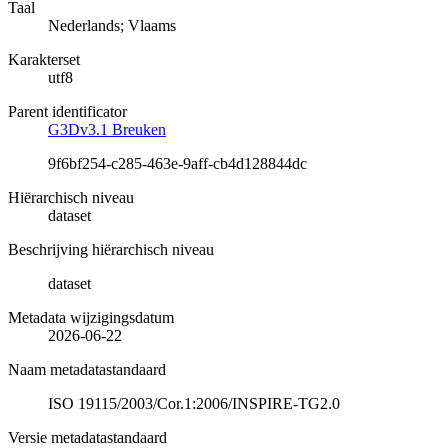
Taal
Nederlands; Vlaams
Karakterset
utf8
Parent identificator
G3Dv3.1 Breuken
9f6bf254-c285-463e-9aff-cb4d128844dc
Hiërarchisch niveau
dataset
Beschrijving hiërarchisch niveau
dataset
Metadata wijzigingsdatum
2026-06-22
Naam metadatastandaard
ISO 19115/2003/Cor.1:2006/INSPIRE-TG2.0
Versie metadatastandaard