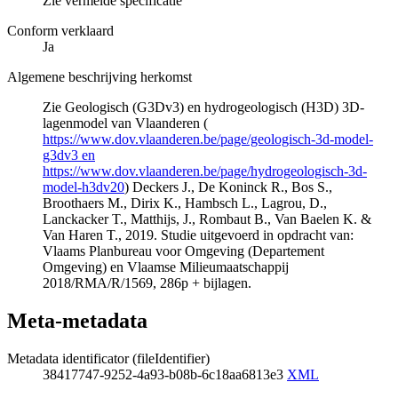
Zie vermelde specificatie
Conform verklaard
Ja
Algemene beschrijving herkomst
Zie Geologisch (G3Dv3) en hydrogeologisch (H3D) 3D-
lagenmodel van Vlaanderen (
https://www.dov.vlaanderen.be/page/geologisch-3d-model-
g3dv3 en
https://www.dov.vlaanderen.be/page/hydrogeologisch-3d-
model-h3dv20
) Deckers J., De Koninck R., Bos S.,
Broothaers M., Dirix K., Hambsch L., Lagrou, D.,
Lanckacker T., Matthijs, J., Rombaut B., Van Baelen K. &
Van Haren T., 2019. Studie uitgevoerd in opdracht van:
Vlaams Planbureau voor Omgeving (Departement
Omgeving) en Vlaamse Milieumaatschappij
2018/RMA/R/1569, 286p + bijlagen.
Meta-metadata
Metadata identificator (fileIdentifier)
38417747-9252-4a93-b08b-6c18aa6813e3
XML