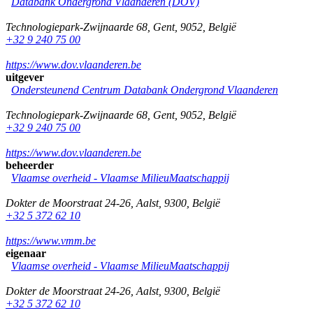
Databank Ondergrond Vlaanderen (DOV)
Technologiepark-Zwijnaarde 68
,
Gent
,
9052
,
België
+32 9 240 75 00
https://www.dov.vlaanderen.be
uitgever
Ondersteunend Centrum Databank Ondergrond Vlaanderen
Technologiepark-Zwijnaarde 68
,
Gent
,
9052
,
België
+32 9 240 75 00
https://www.dov.vlaanderen.be
beheerder
Vlaamse overheid - Vlaamse MilieuMaatschappij
Dokter de Moorstraat 24-26
,
Aalst
,
9300
,
België
+32 5 372 62 10
https://www.vmm.be
eigenaar
Vlaamse overheid - Vlaamse MilieuMaatschappij
Dokter de Moorstraat 24-26
,
Aalst
,
9300
,
België
+32 5 372 62 10