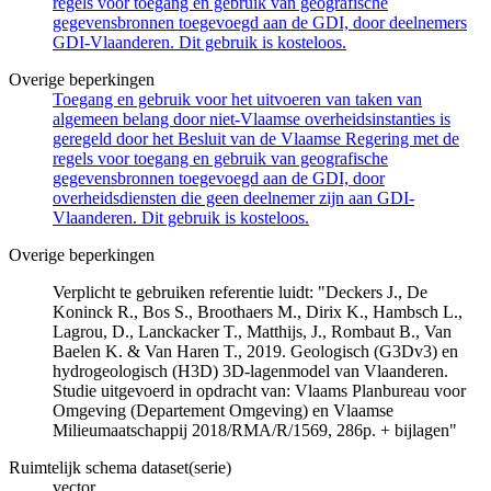
regels voor toegang en gebruik van geografische
gegevensbronnen toegevoegd aan de GDI, door deelnemers
GDI-Vlaanderen. Dit gebruik is kosteloos.
Overige beperkingen
Toegang en gebruik voor het uitvoeren van taken van
algemeen belang door niet-Vlaamse overheidsinstanties is
geregeld door het Besluit van de Vlaamse Regering met de
regels voor toegang en gebruik van geografische
gegevensbronnen toegevoegd aan de GDI, door
overheidsdiensten die geen deelnemer zijn aan GDI-
Vlaanderen. Dit gebruik is kosteloos.
Overige beperkingen
Verplicht te gebruiken referentie luidt: "Deckers J., De
Koninck R., Bos S., Broothaers M., Dirix K., Hambsch L.,
Lagrou, D., Lanckacker T., Matthijs, J., Rombaut B., Van
Baelen K. & Van Haren T., 2019. Geologisch (G3Dv3) en
hydrogeologisch (H3D) 3D-lagenmodel van Vlaanderen.
Studie uitgevoerd in opdracht van: Vlaams Planbureau voor
Omgeving (Departement Omgeving) en Vlaamse
Milieumaatschappij 2018/RMA/R/1569, 286p. + bijlagen"
Ruimtelijk schema dataset(serie)
vector