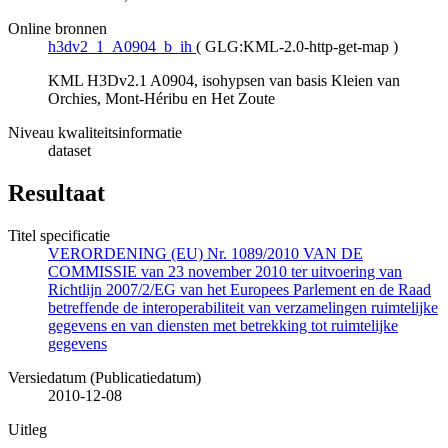
Online bronnen
h3dv2_1_A0904_b_ih
(
GLG:KML-2.0-http-get-map
)
KML H3Dv2.1 A0904, isohypsen van basis Kleien van
Orchies, Mont-Héribu en Het Zoute
Niveau kwaliteitsinformatie
dataset
Resultaat
Titel specificatie
VERORDENING (EU) Nr. 1089/2010 VAN DE
COMMISSIE van 23 november 2010 ter uitvoering van
Richtlijn 2007/2/EG van het Europees Parlement en de Raad
betreffende de interoperabiliteit van verzamelingen ruimtelijke
gegevens en van diensten met betrekking tot ruimtelijke
gegevens
Versiedatum (Publicatiedatum)
2010-12-08
Uitleg