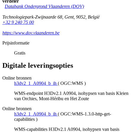
verdeler
Databank Ondergrond Vlaanderen (DOV)
Technologiepark-Zwijnaarde 68
,
Gent
,
9052
,
België
+32 9 240 75 00
https://www.dov.vlaanderen.be
Prijsinformatie
Gratis
Digitale leveringsopties
Online bronnen
h3dv2_1_A0904_b_ih
(
OGC:WMS
)
WMS-endpoint H3Dv2.1 A0904, isohypsen van basis Kleien
van Orchies, Mont-Héribu en Het Zoute
Online bronnen
h3dv2_1_A0904_b_ih
(
OGC:WMS-1.3.0-http-get-
capabilities
)
WMS-capabilities H3Dv2.1 A0904, isohypsen van basis