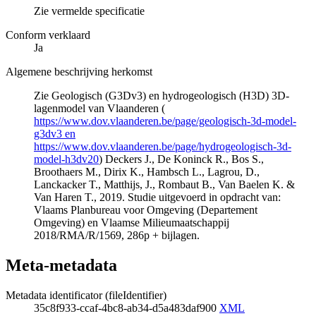
Zie vermelde specificatie
Conform verklaard
Ja
Algemene beschrijving herkomst
Zie Geologisch (G3Dv3) en hydrogeologisch (H3D) 3D-
lagenmodel van Vlaanderen (
https://www.dov.vlaanderen.be/page/geologisch-3d-model-
g3dv3 en
https://www.dov.vlaanderen.be/page/hydrogeologisch-3d-
model-h3dv20
) Deckers J., De Koninck R., Bos S.,
Broothaers M., Dirix K., Hambsch L., Lagrou, D.,
Lanckacker T., Matthijs, J., Rombaut B., Van Baelen K. &
Van Haren T., 2019. Studie uitgevoerd in opdracht van:
Vlaams Planbureau voor Omgeving (Departement
Omgeving) en Vlaamse Milieumaatschappij
2018/RMA/R/1569, 286p + bijlagen.
Meta-metadata
Metadata identificator (fileIdentifier)
35c8f933-ccaf-4bc8-ab34-d5a483daf900
XML