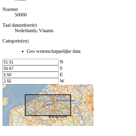
Noemer
50000
Taal dataset(serie)
Nederlands; Vlaams
Categorie(en)
Geo wetenschappelijke data
N
S
E
W