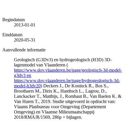
Begindatum
2013-01-01
Einddatum
2020-05-31
Aanvullende informatie
Geologisch (G3Dv3) en hydrogeologisch (H3D) 3D-
lagenmodel van Vlaanderen (
https://www.dov.vlaanderen.be/page/geologisch-3d-model-
g3dv3 en
https://www.dov.vlaanderen.be/page/hydrogeologisch-3d-
model-h3dv20
) Deckers J., De Koninck R., Bos S.,
Broothaers M., Dirix K., Hambsch L., Lagrou, D.,
Lanckacker T., Matthijs, J., Rombaut B., Van Baelen K. &
Van Haren T., 2019. Studie uitgevoerd in opdracht van:
Vlaams Planbureau voor Omgeving (Departement
Omgeving) en Vlaamse Milieumaatschappij
2018/RMA/R/1569, 286p + bijlagen.