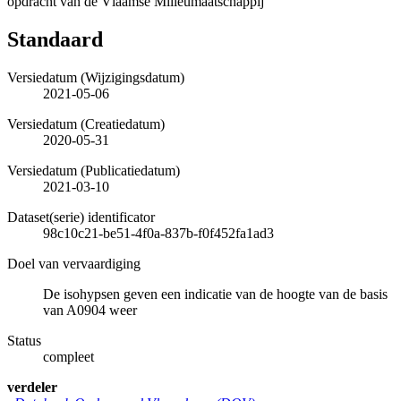
opdracht van de Vlaamse Milieumaatschappij
Standaard
Versiedatum (Wijzigingsdatum)
2021-05-06
Versiedatum (Creatiedatum)
2020-05-31
Versiedatum (Publicatiedatum)
2021-03-10
Dataset(serie) identificator
98c10c21-be51-4f0a-837b-f0f452fa1ad3
Doel van vervaardiging
De isohypsen geven een indicatie van de hoogte van de basis
van A0904 weer
Status
compleet
verdeler