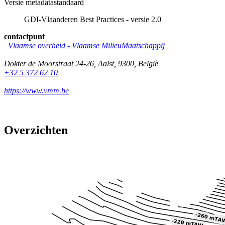
Versie metadatastandaard
GDI-Vlaanderen Best Practices - versie 2.0
contactpunt
Vlaamse overheid - Vlaamse MilieuMaatschappij
Dokter de Moorstraat 24-26
,
Aalst
,
9300
,
België
+32 5 372 62 10
https://www.vmm.be
Overzichten