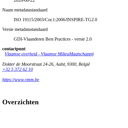
2026-06-22
Naam metadatastandaard
ISO 19115/2003/Cor.1:2006/INSPIRE-TG2.0
Versie metadatastandaard
GDI-Vlaanderen Best Practices - versie 2.0
contactpunt
Vlaamse overheid - Vlaamse MilieuMaatschappij
Dokter de Moorstraat 24-26
,
Aalst
,
9300
,
België
+32 5 372 62 10
https://www.vmm.be
Overzichten