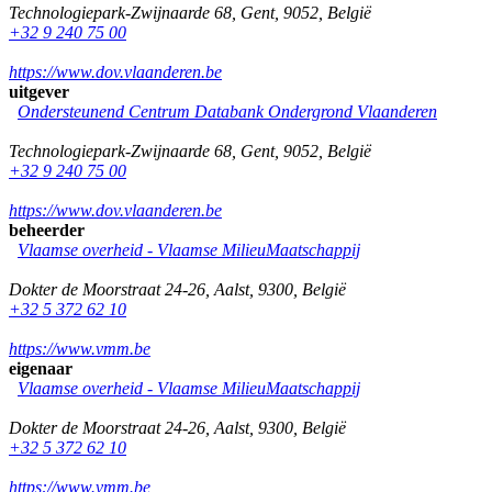
Technologiepark-Zwijnaarde 68
,
Gent
,
9052
,
België
+32 9 240 75 00
https://www.dov.vlaanderen.be
uitgever
Ondersteunend Centrum Databank Ondergrond Vlaanderen
Technologiepark-Zwijnaarde 68
,
Gent
,
9052
,
België
+32 9 240 75 00
https://www.dov.vlaanderen.be
beheerder
Vlaamse overheid - Vlaamse MilieuMaatschappij
Dokter de Moorstraat 24-26
,
Aalst
,
9300
,
België
+32 5 372 62 10
https://www.vmm.be
eigenaar
Vlaamse overheid - Vlaamse MilieuMaatschappij
Dokter de Moorstraat 24-26
,
Aalst
,
9300
,
België
+32 5 372 62 10
https://www.vmm.be