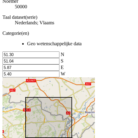
Noemer
50000
Taal dataset(serie)
Nederlands; Vlaams
Categorie(en)
Geo wetenschappelijke data
N
S
E
W