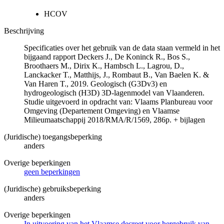
HCOV
Beschrijving
Specificaties over het gebruik van de data staan vermeld in het
bijgaand rapport Deckers J., De Koninck R., Bos S.,
Broothaers M., Dirix K., Hambsch L., Lagrou, D.,
Lanckacker T., Matthijs, J., Rombaut B., Van Baelen K. &
Van Haren T., 2019. Geologisch (G3Dv3) en
hydrogeologisch (H3D) 3D-lagenmodel van Vlaanderen.
Studie uitgevoerd in opdracht van: Vlaams Planbureau voor
Omgeving (Departement Omgeving) en Vlaamse
Milieumaatschappij 2018/RMA/R/1569, 286p. + bijlagen
(Juridische) toegangsbeperking
anders
Overige beperkingen
geen beperkingen
(Juridische) gebruiksbeperking
anders
Overige beperkingen
In uitvoering van het Vlaamse decreet voor hergebruik van