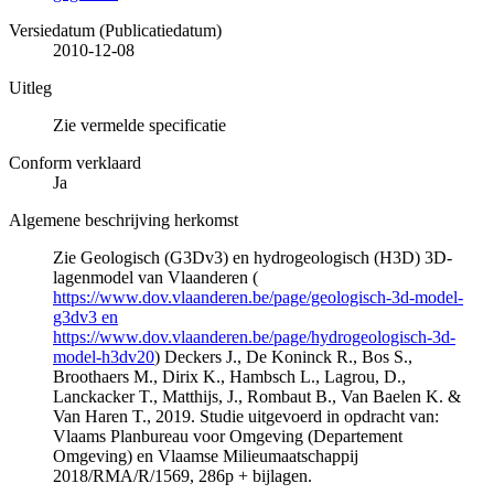
Versiedatum (Publicatiedatum)
2010-12-08
Uitleg
Zie vermelde specificatie
Conform verklaard
Ja
Algemene beschrijving herkomst
Zie Geologisch (G3Dv3) en hydrogeologisch (H3D) 3D-
lagenmodel van Vlaanderen (
https://www.dov.vlaanderen.be/page/geologisch-3d-model-
g3dv3 en
https://www.dov.vlaanderen.be/page/hydrogeologisch-3d-
model-h3dv20
) Deckers J., De Koninck R., Bos S.,
Broothaers M., Dirix K., Hambsch L., Lagrou, D.,
Lanckacker T., Matthijs, J., Rombaut B., Van Baelen K. &
Van Haren T., 2019. Studie uitgevoerd in opdracht van:
Vlaams Planbureau voor Omgeving (Departement
Omgeving) en Vlaamse Milieumaatschappij
2018/RMA/R/1569, 286p + bijlagen.