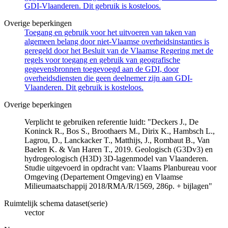
GDI-Vlaanderen. Dit gebruik is kosteloos.
Overige beperkingen
Toegang en gebruik voor het uitvoeren van taken van
algemeen belang door niet-Vlaamse overheidsinstanties is
geregeld door het Besluit van de Vlaamse Regering met de
regels voor toegang en gebruik van geografische
gegevensbronnen toegevoegd aan de GDI, door
overheidsdiensten die geen deelnemer zijn aan GDI-
Vlaanderen. Dit gebruik is kosteloos.
Overige beperkingen
Verplicht te gebruiken referentie luidt: "Deckers J., De
Koninck R., Bos S., Broothaers M., Dirix K., Hambsch L.,
Lagrou, D., Lanckacker T., Matthijs, J., Rombaut B., Van
Baelen K. & Van Haren T., 2019. Geologisch (G3Dv3) en
hydrogeologisch (H3D) 3D-lagenmodel van Vlaanderen.
Studie uitgevoerd in opdracht van: Vlaams Planbureau voor
Omgeving (Departement Omgeving) en Vlaamse
Milieumaatschappij 2018/RMA/R/1569, 286p. + bijlagen"
Ruimtelijk schema dataset(serie)
vector