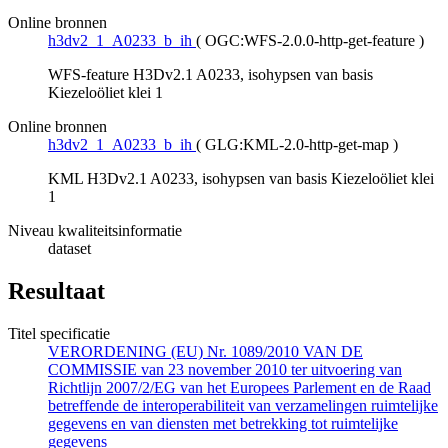
Online bronnen
h3dv2_1_A0233_b_ih
(
OGC:WFS-2.0.0-http-get-feature
)
WFS-feature H3Dv2.1 A0233, isohypsen van basis
Kiezeloöliet klei 1
Online bronnen
h3dv2_1_A0233_b_ih
(
GLG:KML-2.0-http-get-map
)
KML H3Dv2.1 A0233, isohypsen van basis Kiezeloöliet klei
1
Niveau kwaliteitsinformatie
dataset
Resultaat
Titel specificatie
VERORDENING (EU) Nr. 1089/2010 VAN DE
COMMISSIE van 23 november 2010 ter uitvoering van
Richtlijn 2007/2/EG van het Europees Parlement en de Raad
betreffende de interoperabiliteit van verzamelingen ruimtelijke
gegevens en van diensten met betrekking tot ruimtelijke
gegevens