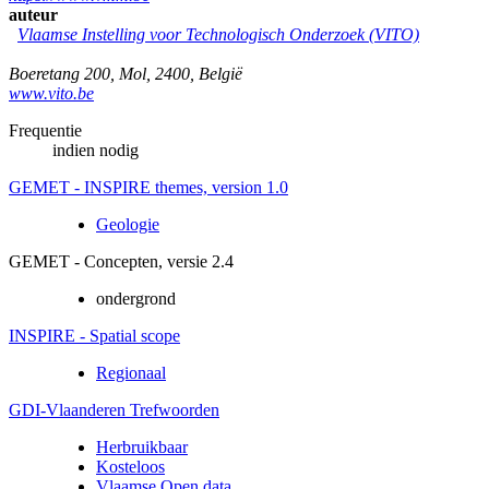
auteur
Vlaamse Instelling voor Technologisch Onderzoek (VITO)
Boeretang 200
,
Mol
,
2400
,
België
www.vito.be
Frequentie
indien nodig
GEMET - INSPIRE themes, version 1.0
Geologie
GEMET - Concepten, versie 2.4
ondergrond
INSPIRE - Spatial scope
Regionaal
GDI-Vlaanderen Trefwoorden
Herbruikbaar
Kosteloos
Vlaamse Open data