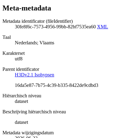
Meta-metadata
Metadata identificator (fileIdentifier)
30fe8f6c-7573-4956-99bb-82bf7535ea60
XML
Taal
Nederlands; Vlaams
Karakterset
utf8
Parent identificator
H3Dv2.1 Isohypsen
16da5e87-7b75-4c39-b335-8422de9cdbd3
Hiërarchisch niveau
dataset
Beschrijving hiërarchisch niveau
dataset
Metadata wijzigingsdatum