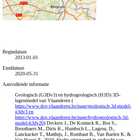
Begindatum
2013-01-01
Einddatum
2020-05-31
Aanvullende informatie
Geologisch (G3Dv3) en hydrogeologisch (H3D) 3D-
lagenmodel van Vlaanderen (
https://www.dov.vlaanderen.be/page/geologisch-3d-model-
g3dv3 en
https://www.dov.vlaanderen.be/page/hydrogeologisch-3d-
model-h3dv20
) Deckers J., De Koninck R., Bos S.,
Broothaers M., Dirix K., Hambsch L., Lagrou, D.,
Lanckacker T., Matthijs, J., Rombaut B., Van Baelen K. &
Van Haren T., 2019. Studie uitgevoerd in opdracht van: