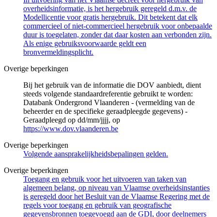
overheidsinformatie, is het hergebruik geregeld d.m.v. de
Modellicentie voor gratis hergebruik. Dit betekent dat elk
commercieel of niet-commercieel hergebruik voor onbepaalde
duur is toegelaten, zonder dat daar kosten aan verbonden zijn.
Als enige gebruiksvoorwaarde geldt een
bronvermeldingsplicht.
Overige beperkingen
Bij het gebruik van de informatie die DOV aanbiedt, dient
steeds volgende standaardreferentie gebruikt te worden:
Databank Ondergrond Vlaanderen - (vermelding van de
beheerder en de specifieke geraadpleegde gegevens) -
Geraadpleegd op dd/mm/jjjj, op
https://www.dov.vlaanderen.be
Overige beperkingen
Volgende aansprakelijkheidsbepalingen gelden.
Overige beperkingen
Toegang en gebruik voor het uitvoeren van taken van
algemeen belang, op niveau van Vlaamse overheidsinstanties
is geregeld door het Besluit van de Vlaamse Regering met de
regels voor toegang en gebruik van geografische
gegevensbronnen toegevoegd aan de GDI, door deelnemers