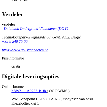
Verdeler
verdeler
Databank Ondergrond Vlaanderen (DOV)
Technologiepark-Zwijnaarde 68
,
Gent
,
9052
,
België
+32 9 240 75 00
https://www.dov.vlaanderen.be
Prijsinformatie
Gratis
Digitale leveringsopties
Online bronnen
h3dv2_1_A0233_b_ih
(
OGC:WMS
)
WMS-endpoint H3Dv2.1 A0233, isohypsen van basis
Kiezeloöliet klei 1