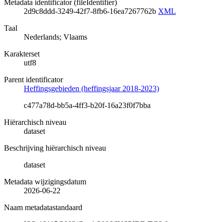
Metadata identificator (fileIdentifier)
2d9c8ddd-3249-42f7-8fb6-16ea7267762b
XML
Taal
Nederlands; Vlaams
Karakterset
utf8
Parent identificator
Heffingsgebieden (heffingsjaar 2018-2023)
c477a78d-bb5a-4ff3-b20f-16a23f0f7bba
Hiërarchisch niveau
dataset
Beschrijving hiërarchisch niveau
dataset
Metadata wijzigingsdatum
2026-06-22
Naam metadatastandaard