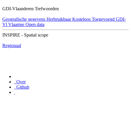
GDI-Vlaanderen Trefwoorden
Geografische gegevens
Herbruikbaar
Kosteloos
Toegevoegd GDI-
Vl
Vlaamse Open data
INSPIRE - Spatial scope
Regionaal
Over
Github