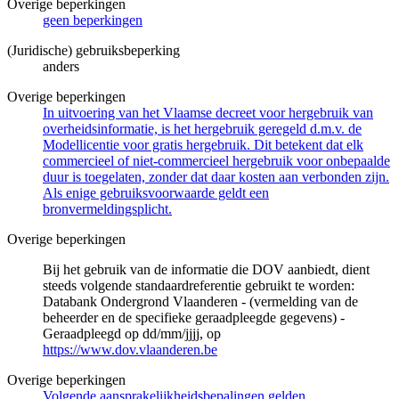
Overige beperkingen
geen beperkingen
(Juridische) gebruiksbeperking
anders
Overige beperkingen
In uitvoering van het Vlaamse decreet voor hergebruik van
overheidsinformatie, is het hergebruik geregeld d.m.v. de
Modellicentie voor gratis hergebruik. Dit betekent dat elk
commercieel of niet-commercieel hergebruik voor onbepaalde
duur is toegelaten, zonder dat daar kosten aan verbonden zijn.
Als enige gebruiksvoorwaarde geldt een
bronvermeldingsplicht.
Overige beperkingen
Bij het gebruik van de informatie die DOV aanbiedt, dient
steeds volgende standaardreferentie gebruikt te worden:
Databank Ondergrond Vlaanderen - (vermelding van de
beheerder en de specifieke geraadpleegde gegevens) -
Geraadpleegd op dd/mm/jjjj, op
https://www.dov.vlaanderen.be
Overige beperkingen
Volgende aansprakelijkheidsbepalingen gelden.