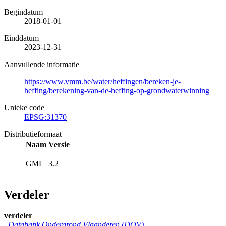
Begindatum
2018-01-01
Einddatum
2023-12-31
Aanvullende informatie
https://www.vmm.be/water/heffingen/bereken-je-
heffing/berekening-van-de-heffing-op-grondwaterwinning
Unieke code
EPSG:31370
Distributieformaat
Naam
Versie
GML
3.2
Verdeler
verdeler
Databank Ondergrond Vlaanderen (DOV)