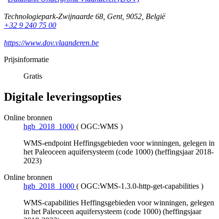
Technologiepark-Zwijnaarde 68
,
Gent
,
9052
,
België
+32 9 240 75 00
https://www.dov.vlaanderen.be
Prijsinformatie
Gratis
Digitale leveringsopties
Online bronnen
hgb_2018_1000
(
OGC:WMS
)
WMS-endpoint Heffingsgebieden voor winningen, gelegen in
het Paleoceen aquifersysteem (code 1000) (heffingsjaar 2018-
2023)
Online bronnen
hgb_2018_1000
(
OGC:WMS-1.3.0-http-get-capabilities
)
WMS-capabilities Heffingsgebieden voor winningen, gelegen
in het Paleoceen aquifersysteem (code 1000) (heffingsjaar