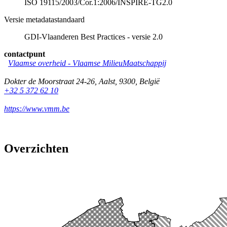
ISO 19115/2003/Cor.1:2006/INSPIRE-TG2.0
Versie metadatastandaard
GDI-Vlaanderen Best Practices - versie 2.0
contactpunt
Vlaamse overheid - Vlaamse MilieuMaatschappij
Dokter de Moorstraat 24-26
,
Aalst
,
9300
,
België
+32 5 372 62 10
https://www.vmm.be
Overzichten