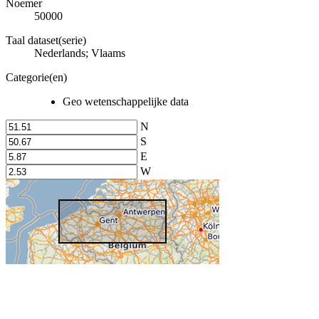
Noemer
50000
Taal dataset(serie)
Nederlands; Vlaams
Categorie(en)
Geo wetenschappelijke data
N
S
E
W