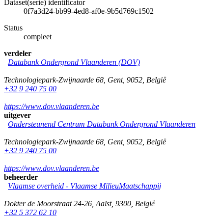
Dataset(serie) identificator
0f7a3d24-bb99-4ed8-af0e-9b5d769c1502
Status
compleet
verdeler
Databank Ondergrond Vlaanderen (DOV)
Technologiepark-Zwijnaarde 68
,
Gent
,
9052
,
België
+32 9 240 75 00
https://www.dov.vlaanderen.be
uitgever
Ondersteunend Centrum Databank Ondergrond Vlaanderen
Technologiepark-Zwijnaarde 68
,
Gent
,
9052
,
België
+32 9 240 75 00
https://www.dov.vlaanderen.be
beheerder
Vlaamse overheid - Vlaamse MilieuMaatschappij
Dokter de Moorstraat 24-26
,
Aalst
,
9300
,
België
+32 5 372 62 10