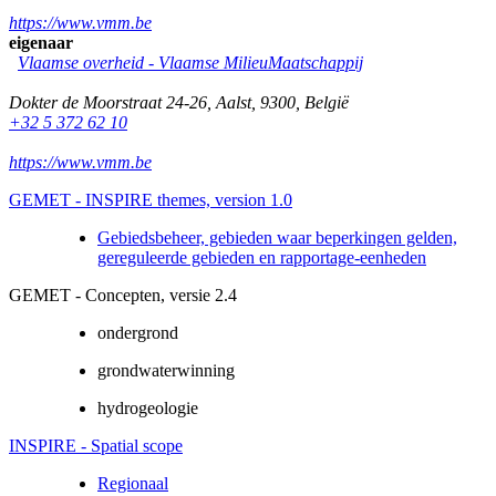
https://www.vmm.be
eigenaar
Vlaamse overheid - Vlaamse MilieuMaatschappij
Dokter de Moorstraat 24-26
,
Aalst
,
9300
,
België
+32 5 372 62 10
https://www.vmm.be
GEMET - INSPIRE themes, version 1.0
Gebiedsbeheer, gebieden waar beperkingen gelden,
gereguleerde gebieden en rapportage-eenheden
GEMET - Concepten, versie 2.4
ondergrond
grondwaterwinning
hydrogeologie
INSPIRE - Spatial scope
Regionaal