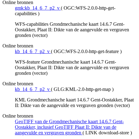
Online bronnen
gmk:kb_14_6_7_p2_v
(
OGC:WFS-2.0.0-http-get-
capabilities
)
WFS-capabilities Grondmechanische kaart 14.6.7 Gent-
Oostakker, Plaat II: Dikte van de aangevulde en vergraven
gronden (vector)
Online bronnen
kb_14_6_7_p2_v
(
OGC:WFS-2.0.0-http-get-feature
)
WFS-feature Grondmechanische kaart 14.6.7 Gent-
Oostakker, Plaat II: Dikte van de aangevulde en vergraven
gronden (vector)
Online bronnen
kb_14_6_7_p2_v
(
GLG:KML-2.0-http-get-map
)
KML Grondmechanische kaart 14.6.7 Gent-Oostakker, Plaat
II: Dikte van de aangevulde en vergraven gronden (vector)
Online bronnen
GeoTIFF van de Grondmechanische kaart 14.6.7 Gent-
Oostakker, inclusief GeoTIFF Plaat II: Dikte van de
aangevulde en vergraven gronden
(
LINK download-store
)