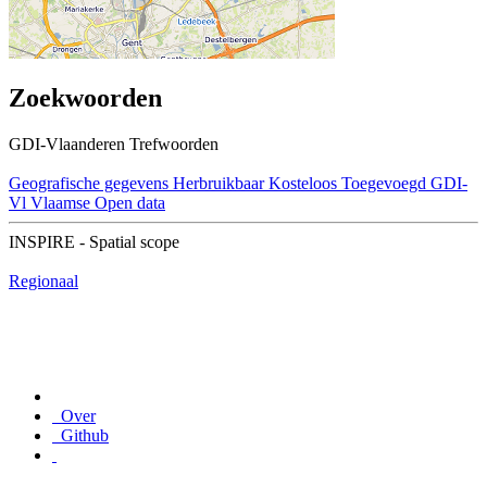
Zoekwoorden
GDI-Vlaanderen Trefwoorden
Geografische gegevens
Herbruikbaar
Kosteloos
Toegevoegd GDI-
Vl
Vlaamse Open data
INSPIRE - Spatial scope
Regionaal
Over
Github