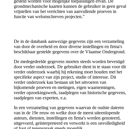
gesteld worden voor mogelijke toepassingen ervan. De
grondmechanische kaarten kunnen de gebruiker in geen geval
vrijstellen van het verrichten van aanvullende proeven in
functie van welomschreven projecten."
De in de databank aanwezige gegevens zijn een verzameling
van door de overheid en door diverse instellingen en firma's
beschikbaar gestelde gegevens over de Vlaamse Ondergrond.
De medegedeelde gegevens moeten steeds worden bevestigd
door verder onderzoek. De gebruiker dient in te staan voor dit
verder onderzoek waarbij hij rekening moet houden met het
specifieke aspect van zijn project, studie of interesse. Dit
verder onderzoek kan bestaan uit het uitvoeren van
bijkomende proeven en metingen, eigen waarnemingen,
verder opzoekingswerk, raadplegen van historische gegevens,
raadplegen van experten, e.a.
In een verzameling van gegevens waarvan de oudste dateren
van in de 19e eeuw en welke door de meest uiteenlopende
auteurs, diensten, instellingen en firma's werden genoteerd,
uitgevoerd, geïnterpreteerd en verwerkt is een onvolledigheid
of fout of tegenspraak steeds mogelijk.