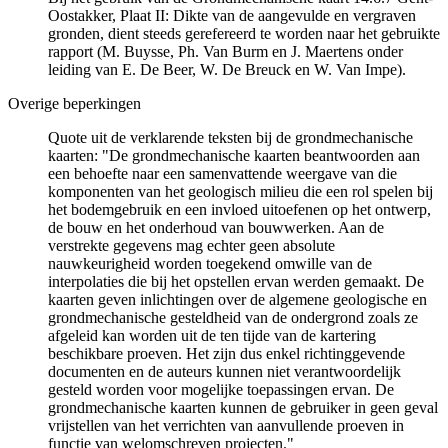
Oostakker, Plaat II: Dikte van de aangevulde en vergraven
gronden, dient steeds gerefereerd te worden naar het gebruikte
rapport (M. Buysse, Ph. Van Burm en J. Maertens onder
leiding van E. De Beer, W. De Breuck en W. Van Impe).
Overige beperkingen
Quote uit de verklarende teksten bij de grondmechanische
kaarten: "De grondmechanische kaarten beantwoorden aan
een behoefte naar een samenvattende weergave van die
komponenten van het geologisch milieu die een rol spelen bij
het bodemgebruik en een invloed uitoefenen op het ontwerp,
de bouw en het onderhoud van bouwwerken. Aan de
verstrekte gegevens mag echter geen absolute
nauwkeurigheid worden toegekend omwille van de
interpolaties die bij het opstellen ervan werden gemaakt. De
kaarten geven inlichtingen over de algemene geologische en
grondmechanische gesteldheid van de ondergrond zoals ze
afgeleid kan worden uit de ten tijde van de kartering
beschikbare proeven. Het zijn dus enkel richtinggevende
documenten en de auteurs kunnen niet verantwoordelijk
gesteld worden voor mogelijke toepassingen ervan. De
grondmechanische kaarten kunnen de gebruiker in geen geval
vrijstellen van het verrichten van aanvullende proeven in
functie van welomschreven projecten."