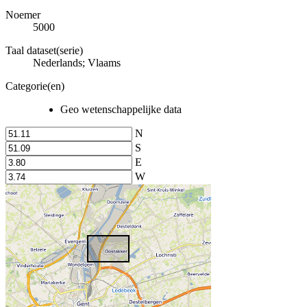
Noemer
5000
Taal dataset(serie)
Nederlands; Vlaams
Categorie(en)
Geo wetenschappelijke data
N
S
E
W