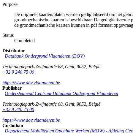
Purpose
De originele kaarten/platen werden gedigitaliseerd om het gebr
grondmechanische kaarten is beschikbaar. De gedigitaliseerde 
de grondmechanische kaarten kunnen in pdf formaat opgevraa
Status
Completed
Distributor
Databank Ondergrond Vlaanderen (DOV)
Technologiepark-Zwijnaarde 68
,
Gent
,
9052
,
België
+32 9 240 75 00
https://www.dov.vlaanderen.be
Publisher
Ondersteunend Centrum Databank Ondergrond Vlaanderen
Technologiepark-Zwijnaarde 68
,
Gent
,
9052
,
België
+32 9 240 75 00
https://www.dov.vlaanderen.be
Custodian
Departement Mobiliteit en Openbare Werken (MOW) - Afdeling Geo