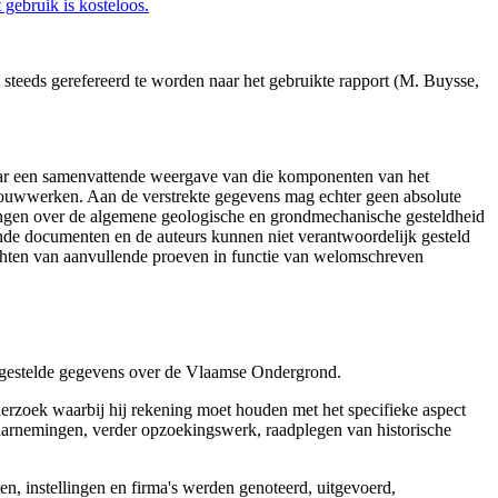
gebruik is kosteloos.
steeds gerefereerd te worden naar het gebruikte rapport (M. Buysse,
aar een samenvattende weergave van die komponenten van het
 bouwwerken. Aan de verstrekte gegevens mag echter geen absolute
tingen over de algemene geologische en grondmechanische gesteldheid
ende documenten en de auteurs kunnen niet verantwoordelijk gesteld
chten van aanvullende proeven in functie van welomschreven
r gestelde gegevens over de Vlaamse Ondergrond.
erzoek waarbij hij rekening moet houden met het specifieke aspect
 waarnemingen, verder opzoekingswerk, raadplegen van historische
, instellingen en firma's werden genoteerd, uitgevoerd,