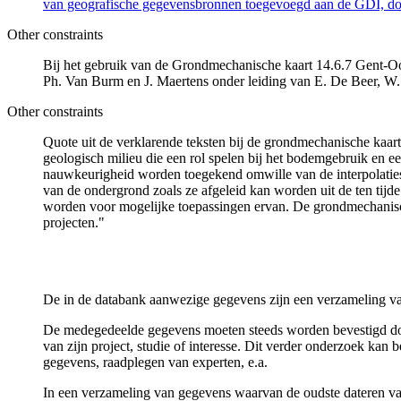
van geografische gegevensbronnen toegevoegd aan de GDI, door
Other constraints
Bij het gebruik van de Grondmechanische kaart 14.6.7 Gent-Oos
Ph. Van Burm en J. Maertens onder leiding van E. De Beer, W
Other constraints
Quote uit de verklarende teksten bij de grondmechanische ka
geologisch milieu die een rol spelen bij het bodemgebruik en
nauwkeurigheid worden toegekend omwille van de interpolaties
van de ondergrond zoals ze afgeleid kan worden uit de ten tijd
worden voor mogelijke toepassingen ervan. De grondmechanisch
projecten."
De in de databank aanwezige gegevens zijn een verzameling va
De medegedeelde gegevens moeten steeds worden bevestigd door 
van zijn project, studie of interesse. Dit verder onderzoek ka
gegevens, raadplegen van experten, e.a.
In een verzameling van gegevens waarvan de oudste dateren van