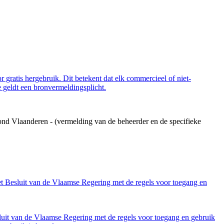
 gratis hergebruik. Dit betekent dat elk commercieel of niet-
 geldt een bronvermeldingsplicht.
ond Vlaanderen - (vermelding van de beheerder en de specifieke
et Besluit van de Vlaamse Regering met de regels voor toegang en
luit van de Vlaamse Regering met de regels voor toegang en gebruik