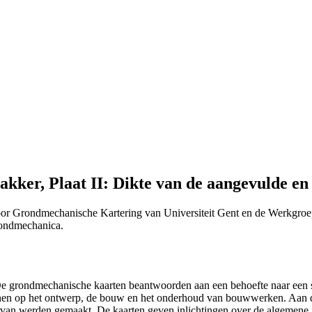
kker, Plaat II: Dikte van de aangevulde en
or Grondmechanische Kartering van Universiteit Gent en de Werkgroe
Grondmechanica.
 "De grondmechanische kaarten beantwoorden aan een behoefte naar ee
efenen op het ontwerp, de bouw en het onderhoud van bouwwerken. Aan 
n ervan werden gemaakt. De kaarten geven inlichtingen over de algemen