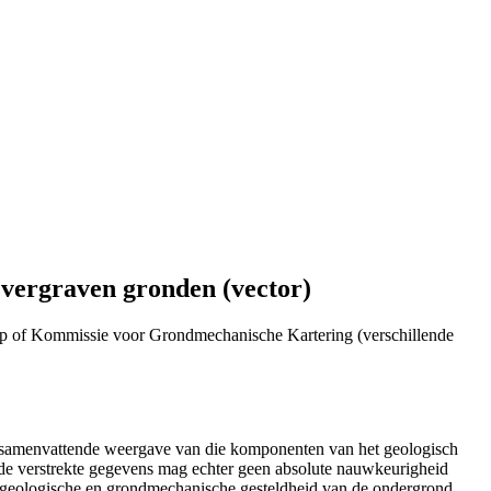
 vergraven gronden (vector)
p of Kommissie voor Grondmechanische Kartering (verschillende
n samenvattende weergave van die komponenten van het geologisch
de verstrekte gegevens mag echter geen absolute nauwkeurigheid
e geologische en grondmechanische gesteldheid van de ondergrond