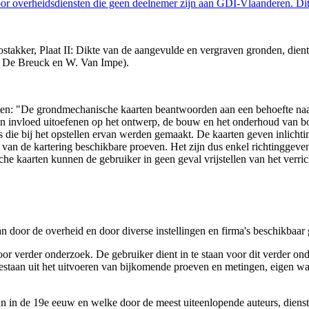
 overheidsdiensten die geen deelnemer zijn aan GDI-Vlaanderen. Dit 
takker, Plaat II: Dikte van de aangevulde en vergraven gronden, dient 
. De Breuck en W. Van Impe).
arten: "De grondmechanische kaarten beantwoorden aan een behoefte n
 een invloed uitoefenen op het ontwerp, de bouw en het onderhoud van
 die bij het opstellen ervan werden gemaakt. De kaarten geven inlich
e van de kartering beschikbare proeven. Het zijn dus enkel richtinggev
e kaarten kunnen de gebruiker in geen geval vrijstellen van het verri
n door de overheid en door diverse instellingen en firma's beschikbaa
verder onderzoek. De gebruiker dient in te staan voor dit verder ond
n bestaan uit het uitvoeren van bijkomende proeven en metingen, eigen
 in de 19e eeuw en welke door de meest uiteenlopende auteurs, diensten