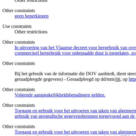
Other restrictions
Other constraints
geen beperkingen
Use constraints
Other restrictions
Other constraints
In uitvoering van het Vlaamse decreet voor hergebruik van overh
commercieel hergebruik voor onbepaalde duur is toegelaten, zo
Other constraints
Bij het gebruik van de informatie die DOV aanbiedt, dient ste
geraadpleegde gegevens) - Geraadpleegd op dd/mm/jjjj, op
htt
Other constraints
Volgende aansprakelijkheidsbepalingen gelden.
Other constraints
Toegang en gebruik voor het uitvoeren van taken van algemeen 
gebruik van geografische gegevensbronnen toegevoegd aan de 
Other constraints
Toegang en gebruik voor het uitvoeren van taken van algemeen 