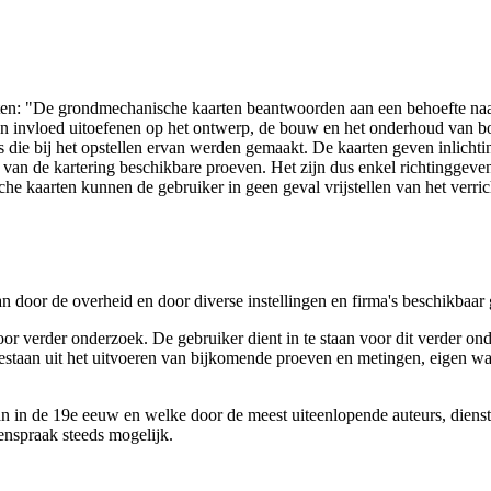
arten: "De grondmechanische kaarten beantwoorden aan een behoefte n
 een invloed uitoefenen op het ontwerp, de bouw en het onderhoud van
 die bij het opstellen ervan werden gemaakt. De kaarten geven inlich
e van de kartering beschikbare proeven. Het zijn dus enkel richtinggev
e kaarten kunnen de gebruiker in geen geval vrijstellen van het verri
n door de overheid en door diverse instellingen en firma's beschikbaa
verder onderzoek. De gebruiker dient in te staan voor dit verder ond
n bestaan uit het uitvoeren van bijkomende proeven en metingen, eigen
 in de 19e eeuw en welke door de meest uiteenlopende auteurs, diensten
genspraak steeds mogelijk.