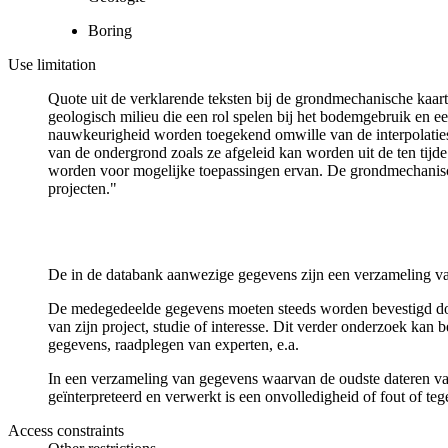
Boring
Use limitation
Quote uit de verklarende teksten bij de grondmechanische ka
geologisch milieu die een rol spelen bij het bodemgebruik en
nauwkeurigheid worden toegekend omwille van de interpolaties
van de ondergrond zoals ze afgeleid kan worden uit de ten tijd
worden voor mogelijke toepassingen ervan. De grondmechanisch
projecten."
De in de databank aanwezige gegevens zijn een verzameling va
De medegedeelde gegevens moeten steeds worden bevestigd door 
van zijn project, studie of interesse. Dit verder onderzoek ka
gegevens, raadplegen van experten, e.a.
In een verzameling van gegevens waarvan de oudste dateren van
geïnterpreteerd en verwerkt is een onvolledigheid of fout of te
Access constraints