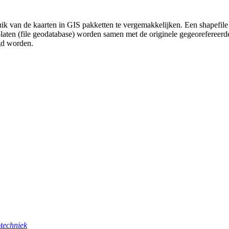
uik van de kaarten in GIS pakketten te vergemakkelijken. Een shapefile
platen (file geodatabase) worden samen met de originele gegeorefereer
gd worden.
techniek