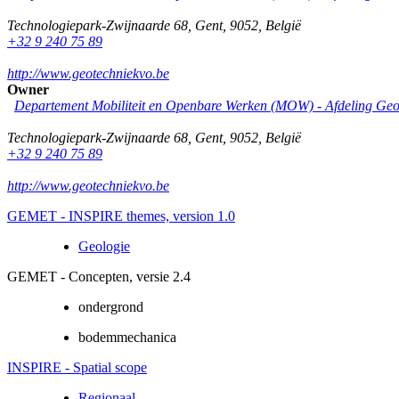
Technologiepark-Zwijnaarde 68
,
Gent
,
9052
,
België
+32 9 240 75 89
http://www.geotechniekvo.be
Owner
Departement Mobiliteit en Openbare Werken (MOW) - Afdeling Geo
Technologiepark-Zwijnaarde 68
,
Gent
,
9052
,
België
+32 9 240 75 89
http://www.geotechniekvo.be
GEMET - INSPIRE themes, version 1.0
Geologie
GEMET - Concepten, versie 2.4
ondergrond
bodemmechanica
INSPIRE - Spatial scope
Regionaal