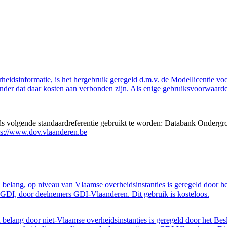
eidsinformatie, is het hergebruik geregeld d.m.v. de Modellicentie voor
nder dat daar kosten aan verbonden zijn. Als enige gebruiksvoorwaarde
eds volgende standaardreferentie gebruikt te worden: Databank Ondergr
ps://www.dov.vlaanderen.be
belang, op niveau van Vlaamse overheidsinstanties is geregeld door h
GDI, door deelnemers GDI-Vlaanderen. Dit gebruik is kosteloos.
belang door niet-Vlaamse overheidsinstanties is geregeld door het Bes