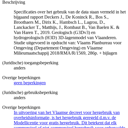
Beschrijving
Specificaties over het gebruik van de data staan vermeld in het
bijgaand rapport Deckers J., De Koninck R., Bos S.,
Broothaers M., Dirix K., Hambsch L., Lagrou, D.,
Lanckacker T., Matthijs, J., Rombaut B., Van Baelen K. &
Van Haren T., 2019. Geologisch (G3Dv3) en
hydrogeologisch (H3D) 3D-lagenmodel van Vlaanderen.
Studie uitgevoerd in opdracht van: Vlaams Planbureau voor
Omgeving (Departement Omgeving) en Vlaamse
Milieumaatschappij 2018/RMA/R/1569, 286p. + bijlagen
(Juridische) toegangsbeperking
anders
Overige beperkingen
geen beperkingen
(Juridische) gebruiksbeperking
anders
Overige beperkingen
In uitvoering van het Vlaamse decreet voor hergebruik van
overheidsinformatie, is het hergebruik geregeld d.m.v. de
Modellicentie voor gratis hergebruik. Dit betekent dat elk
commercieel of niet-commercieel hergebruik voor onbepaalde