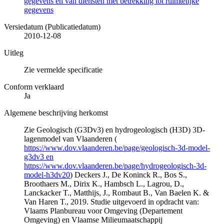
gegevens en van diensten met betrekking tot ruimtelijke
gegevens
Versiedatum (Publicatiedatum)
2010-12-08
Uitleg
Zie vermelde specificatie
Conform verklaard
Ja
Algemene beschrijving herkomst
Zie Geologisch (G3Dv3) en hydrogeologisch (H3D) 3D-
lagenmodel van Vlaanderen (
https://www.dov.vlaanderen.be/page/geologisch-3d-model-
g3dv3 en
https://www.dov.vlaanderen.be/page/hydrogeologisch-3d-
model-h3dv20
) Deckers J., De Koninck R., Bos S.,
Broothaers M., Dirix K., Hambsch L., Lagrou, D.,
Lanckacker T., Matthijs, J., Rombaut B., Van Baelen K. &
Van Haren T., 2019. Studie uitgevoerd in opdracht van:
Vlaams Planbureau voor Omgeving (Departement
Omgeving) en Vlaamse Milieumaatschappij