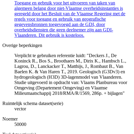
Toegang en gebruik voor het uitvoeren van taken van
algemeen belang door niet-Vlaamse overheidsinstanties is
geregeld door het Besluit van de Vlaamse Regering met de
regels voor toegang en gebruik van geografische
gegevensbronnen toegevoegd aan de GDI, door
overheidsdiensten die geen deelnemer zijn aan GDI-
Vlaanderen. Dit gebruik is kosteloos.
Overige beperkingen
Verplicht te gebruiken referentie luidt: "Deckers J., De
Koninck R., Bos S., Broothaers M., Dirix K., Hambsch L.,
Lagrou, D., Lanckacker T., Matthijs, J., Rombaut B., Van
Baelen K. & Van Haren T., 2019. Geologisch (G3Dv3) en
hydrogeologisch (H3D) 3D-lagenmodel van Vlaanderen.
Studie uitgevoerd in opdracht van: Vlaams Planbureau voor
Omgeving (Departement Omgeving) en Vlaamse
Milieumaatschappij 2018/RMA/R/1569, 286p. + bijlagen"
Ruimtelijk schema dataset(serie)
vector
Noemer
50000