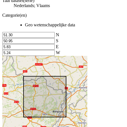
Taal dataset(serie)
Nederlands; Vlaams
Categorie(en)
Geo wetenschappelijke data
N
S
E
W