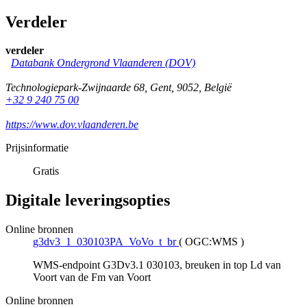
Verdeler
verdeler
Databank Ondergrond Vlaanderen (DOV)
Technologiepark-Zwijnaarde 68
,
Gent
,
9052
,
België
+32 9 240 75 00
https://www.dov.vlaanderen.be
Prijsinformatie
Gratis
Digitale leveringsopties
Online bronnen
g3dv3_1_030103PA_VoVo_t_br
(
OGC:WMS
)
WMS-endpoint G3Dv3.1 030103, breuken in top Ld van
Voort van de Fm van Voort
Online bronnen