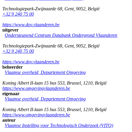
Technologiepark-Zwijnaarde 68
,
Gent
,
9052
,
België
+32 9 240 75 00
https://www.dov.vlaanderen.be
uitgever
Ondersteunend Centrum Databank Ondergrond Vlaanderen
Technologiepark-Zwijnaarde 68
,
Gent
,
9052
,
België
+32 9 240 75 00
https://www.dov.vlaanderen.be
beheerder
Vlaamse overheid, Departement Omgeving
Koning Albert II-laan 15 bus 553
,
Brussel
,
1210
,
België
https://www.omgevingvlaanderen.be
eigenaar
Vlaamse overheid, Departement Omgeving
Koning Albert II-laan 15 bus 553
,
Brussel
,
1210
,
België
https://www.omgevingvlaanderen.be
auteur
Vlaamse Instelling voor Technologisch Onderzoek (VITO)