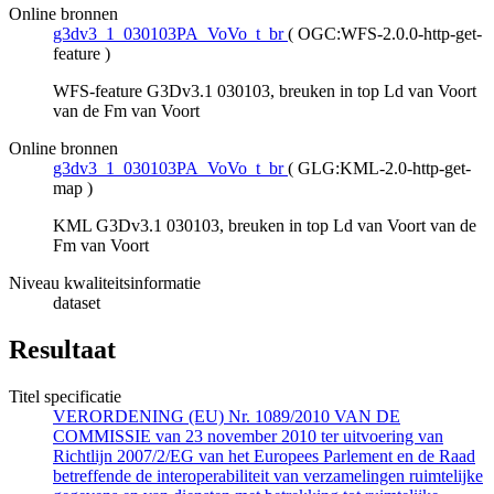
Online bronnen
g3dv3_1_030103PA_VoVo_t_br
(
OGC:WFS-2.0.0-http-get-
feature
)
WFS-feature G3Dv3.1 030103, breuken in top Ld van Voort
van de Fm van Voort
Online bronnen
g3dv3_1_030103PA_VoVo_t_br
(
GLG:KML-2.0-http-get-
map
)
KML G3Dv3.1 030103, breuken in top Ld van Voort van de
Fm van Voort
Niveau kwaliteitsinformatie
dataset
Resultaat
Titel specificatie
VERORDENING (EU) Nr. 1089/2010 VAN DE
COMMISSIE van 23 november 2010 ter uitvoering van
Richtlijn 2007/2/EG van het Europees Parlement en de Raad
betreffende de interoperabiliteit van verzamelingen ruimtelijke