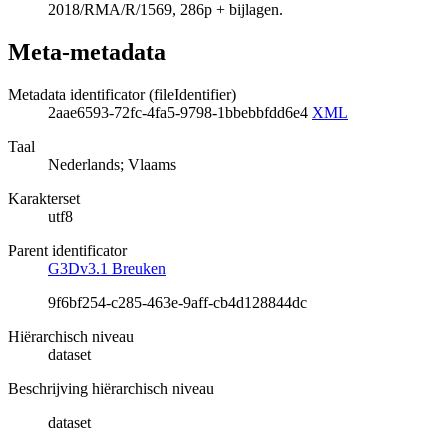
2018/RMA/R/1569, 286p + bijlagen.
Meta-metadata
Metadata identificator (fileIdentifier)
2aae6593-72fc-4fa5-9798-1bbebbfdd6e4
XML
Taal
Nederlands; Vlaams
Karakterset
utf8
Parent identificator
G3Dv3.1 Breuken
9f6bf254-c285-463e-9aff-cb4d128844dc
Hiërarchisch niveau
dataset
Beschrijving hiërarchisch niveau
dataset