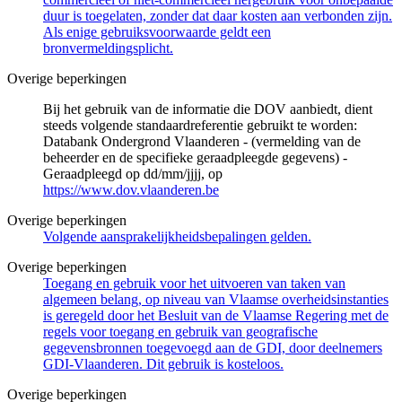
duur is toegelaten, zonder dat daar kosten aan verbonden zijn.
Als enige gebruiksvoorwaarde geldt een
bronvermeldingsplicht.
Overige beperkingen
Bij het gebruik van de informatie die DOV aanbiedt, dient
steeds volgende standaardreferentie gebruikt te worden:
Databank Ondergrond Vlaanderen - (vermelding van de
beheerder en de specifieke geraadpleegde gegevens) -
Geraadpleegd op dd/mm/jjjj, op
https://www.dov.vlaanderen.be
Overige beperkingen
Volgende aansprakelijkheidsbepalingen gelden.
Overige beperkingen
Toegang en gebruik voor het uitvoeren van taken van
algemeen belang, op niveau van Vlaamse overheidsinstanties
is geregeld door het Besluit van de Vlaamse Regering met de
regels voor toegang en gebruik van geografische
gegevensbronnen toegevoegd aan de GDI, door deelnemers
GDI-Vlaanderen. Dit gebruik is kosteloos.
Overige beperkingen