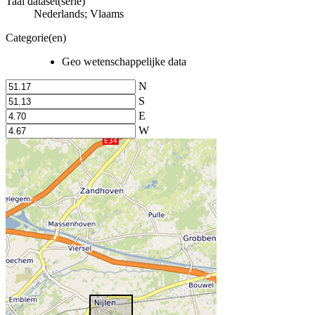
Taal dataset(serie)
Nederlands; Vlaams
Categorie(en)
Geo wetenschappelijke data
N
S
E
W