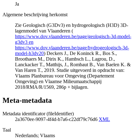
Ja
Algemene beschrijving herkomst
Zie Geologisch (G3Dv3) en hydrogeologisch (H3D) 3D-
lagenmodel van Vlaanderen (
https://www.dov.vlaanderen.be/page/geologisch-3d-model-
g3dv3 en
https://www.dov.vlaanderen.be/page/hydrogeologisch-3d-
model-h3dv20
) Deckers J., De Koninck R., Bos S.,
Broothaers M., Dirix K., Hambsch L., Lagrou, D.,
Lanckacker T., Matthijs, J., Rombaut B., Van Baelen K. &
Van Haren T., 2019. Studie uitgevoerd in opdracht van:
Vlaams Planbureau voor Omgeving (Departement
Omgeving) en Vlaamse Milieumaatschappij
2018/RMA/R/1569, 286p + bijlagen.
Meta-metadata
Metadata identificator (fileIdentifier)
2a3670ee-9097-4f4d-b7a6-c22df79c76d6
XML
Taal
Nederlands; Vlaams