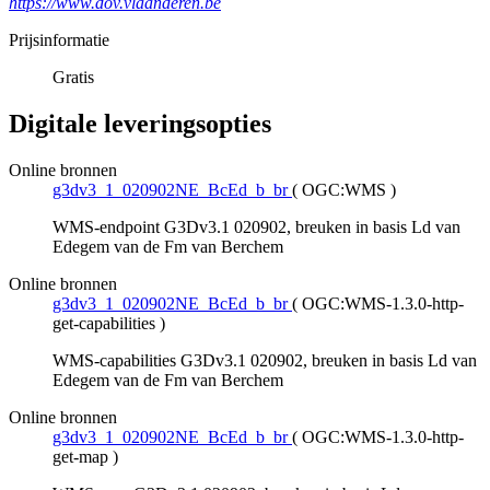
https://www.dov.vlaanderen.be
Prijsinformatie
Gratis
Digitale leveringsopties
Online bronnen
g3dv3_1_020902NE_BcEd_b_br
(
OGC:WMS
)
WMS-endpoint G3Dv3.1 020902, breuken in basis Ld van
Edegem van de Fm van Berchem
Online bronnen
g3dv3_1_020902NE_BcEd_b_br
(
OGC:WMS-1.3.0-http-
get-capabilities
)
WMS-capabilities G3Dv3.1 020902, breuken in basis Ld van
Edegem van de Fm van Berchem
Online bronnen
g3dv3_1_020902NE_BcEd_b_br
(
OGC:WMS-1.3.0-http-
get-map
)