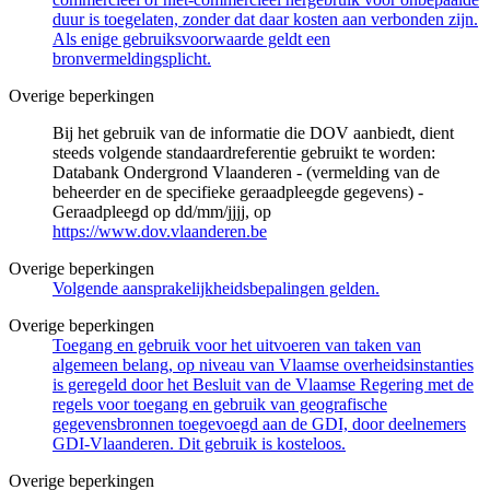
duur is toegelaten, zonder dat daar kosten aan verbonden zijn.
Als enige gebruiksvoorwaarde geldt een
bronvermeldingsplicht.
Overige beperkingen
Bij het gebruik van de informatie die DOV aanbiedt, dient
steeds volgende standaardreferentie gebruikt te worden:
Databank Ondergrond Vlaanderen - (vermelding van de
beheerder en de specifieke geraadpleegde gegevens) -
Geraadpleegd op dd/mm/jjjj, op
https://www.dov.vlaanderen.be
Overige beperkingen
Volgende aansprakelijkheidsbepalingen gelden.
Overige beperkingen
Toegang en gebruik voor het uitvoeren van taken van
algemeen belang, op niveau van Vlaamse overheidsinstanties
is geregeld door het Besluit van de Vlaamse Regering met de
regels voor toegang en gebruik van geografische
gegevensbronnen toegevoegd aan de GDI, door deelnemers
GDI-Vlaanderen. Dit gebruik is kosteloos.
Overige beperkingen