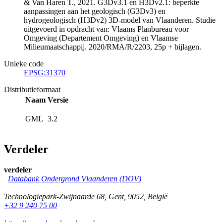
& Van Haren T., 2021. G3Dv3.1 en H3Dv2.1: beperkte
aanpassingen aan het geologisch (G3Dv3) en
hydrogeologisch (H3Dv2) 3D-model van Vlaanderen. Studie
uitgevoerd in opdracht van: Vlaams Planbureau voor
Omgeving (Departement Omgeving) en Vlaamse
Milieumaatschappij. 2020/RMA/R/2203, 25p + bijlagen.
Unieke code
EPSG:31370
Distributieformaat
Naam
Versie
GML
3.2
Verdeler
verdeler
Databank Ondergrond Vlaanderen (DOV)
Technologiepark-Zwijnaarde 68
,
Gent
,
9052
,
België
+32 9 240 75 00