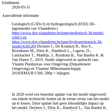
Einddatum
2020-05-31
Aanvullende informatie
Geologisch (G3Dv3) en hydrogeologisch (H3D) 3D-
lagenmodel van Vlaanderen (
https://www.dov.vlaanderen.be/page/geologisch-3d-model-
g3dv3 en
https://www.dov.vlaanderen.be/page/hydrogeologisch-3d-
model-h3dv20
) Deckers J., De Koninck R., Bos S.,
Broothaers M., Dirix K., Hambsch L., Lagrou, D.,
Lanckacker T., Matthijs, J., Rombaut B., Van Baelen K. &
Van Haren T., 2019. Studie uitgevoerd in opdracht van:
Vlaams Planbureau voor Omgeving (Departement
Omgeving) en Vlaamse Milieumaatschappij
2018/RMA/R/1569, 286p + bijlagen.
In 2020 werd een beperkte update van het model uitgevoerd
om enkele technische fouten uit de eerste versie van het model
op te lossen. Deze update had geen inhoudelijke impact op
het model. Deckers J., Dirix K., Hambsch L., Van Baelen K.