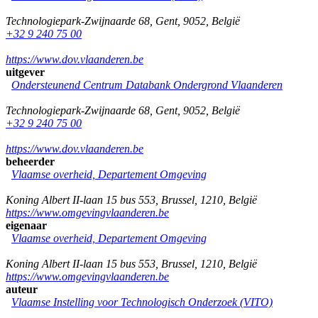
Technologiepark-Zwijnaarde 68
,
Gent
,
9052
,
België
+32 9 240 75 00
https://www.dov.vlaanderen.be
uitgever
Ondersteunend Centrum Databank Ondergrond Vlaanderen
Technologiepark-Zwijnaarde 68
,
Gent
,
9052
,
België
+32 9 240 75 00
https://www.dov.vlaanderen.be
beheerder
Vlaamse overheid, Departement Omgeving
Koning Albert II-laan 15 bus 553
,
Brussel
,
1210
,
België
https://www.omgevingvlaanderen.be
eigenaar
Vlaamse overheid, Departement Omgeving
Koning Albert II-laan 15 bus 553
,
Brussel
,
1210
,
België
https://www.omgevingvlaanderen.be
auteur
Vlaamse Instelling voor Technologisch Onderzoek (VITO)