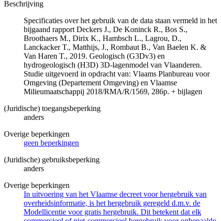
Beschrijving
Specificaties over het gebruik van de data staan vermeld in het
bijgaand rapport Deckers J., De Koninck R., Bos S.,
Broothaers M., Dirix K., Hambsch L., Lagrou, D.,
Lanckacker T., Matthijs, J., Rombaut B., Van Baelen K. &
Van Haren T., 2019. Geologisch (G3Dv3) en
hydrogeologisch (H3D) 3D-lagenmodel van Vlaanderen.
Studie uitgevoerd in opdracht van: Vlaams Planbureau voor
Omgeving (Departement Omgeving) en Vlaamse
Milieumaatschappij 2018/RMA/R/1569, 286p. + bijlagen
(Juridische) toegangsbeperking
anders
Overige beperkingen
geen beperkingen
(Juridische) gebruiksbeperking
anders
Overige beperkingen
In uitvoering van het Vlaamse decreet voor hergebruik van
overheidsinformatie, is het hergebruik geregeld d.m.v. de
Modellicentie voor gratis hergebruik. Dit betekent dat elk
commercieel of niet-commercieel hergebruik voor onbepaalde