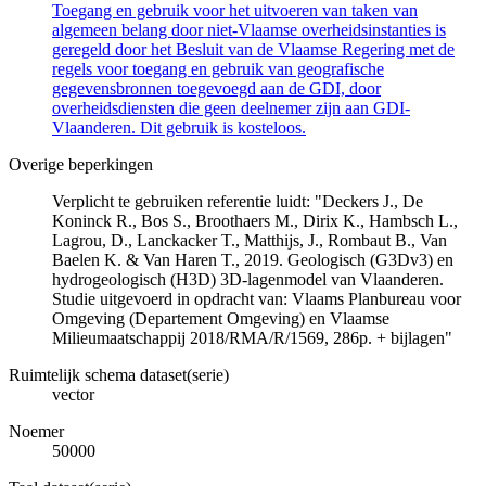
Toegang en gebruik voor het uitvoeren van taken van
algemeen belang door niet-Vlaamse overheidsinstanties is
geregeld door het Besluit van de Vlaamse Regering met de
regels voor toegang en gebruik van geografische
gegevensbronnen toegevoegd aan de GDI, door
overheidsdiensten die geen deelnemer zijn aan GDI-
Vlaanderen. Dit gebruik is kosteloos.
Overige beperkingen
Verplicht te gebruiken referentie luidt: "Deckers J., De
Koninck R., Bos S., Broothaers M., Dirix K., Hambsch L.,
Lagrou, D., Lanckacker T., Matthijs, J., Rombaut B., Van
Baelen K. & Van Haren T., 2019. Geologisch (G3Dv3) en
hydrogeologisch (H3D) 3D-lagenmodel van Vlaanderen.
Studie uitgevoerd in opdracht van: Vlaams Planbureau voor
Omgeving (Departement Omgeving) en Vlaamse
Milieumaatschappij 2018/RMA/R/1569, 286p. + bijlagen"
Ruimtelijk schema dataset(serie)
vector
Noemer
50000