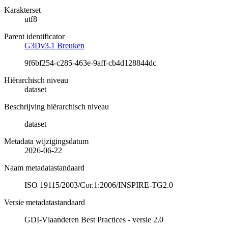
Karakterset
utf8
Parent identificator
G3Dv3.1 Breuken
9f6bf254-c285-463e-9aff-cb4d128844dc
Hiërarchisch niveau
dataset
Beschrijving hiërarchisch niveau
dataset
Metadata wijzigingsdatum
2026-06-22
Naam metadatastandaard
ISO 19115/2003/Cor.1:2006/INSPIRE-TG2.0
Versie metadatastandaard
GDI-Vlaanderen Best Practices - versie 2.0