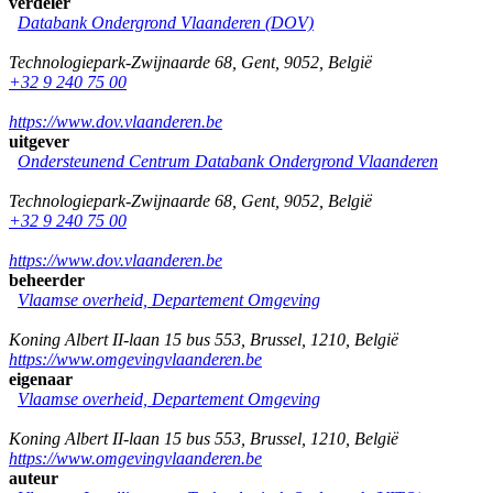
verdeler
Databank Ondergrond Vlaanderen (DOV)
Technologiepark-Zwijnaarde 68
,
Gent
,
9052
,
België
+32 9 240 75 00
https://www.dov.vlaanderen.be
uitgever
Ondersteunend Centrum Databank Ondergrond Vlaanderen
Technologiepark-Zwijnaarde 68
,
Gent
,
9052
,
België
+32 9 240 75 00
https://www.dov.vlaanderen.be
beheerder
Vlaamse overheid, Departement Omgeving
Koning Albert II-laan 15 bus 553
,
Brussel
,
1210
,
België
https://www.omgevingvlaanderen.be
eigenaar
Vlaamse overheid, Departement Omgeving
Koning Albert II-laan 15 bus 553
,
Brussel
,
1210
,
België
https://www.omgevingvlaanderen.be
auteur