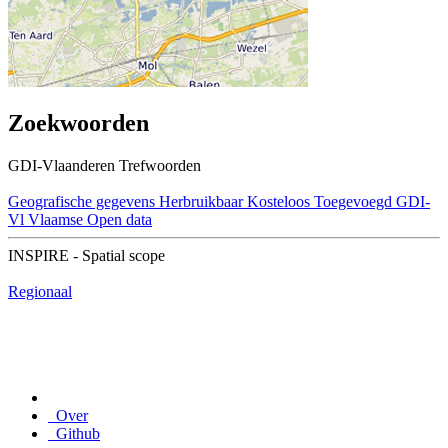
Zoekwoorden
GDI-Vlaanderen Trefwoorden
Geografische gegevens
Herbruikbaar
Kosteloos
Toegevoegd GDI-
Vl
Vlaamse Open data
INSPIRE - Spatial scope
Regionaal
Over
Github