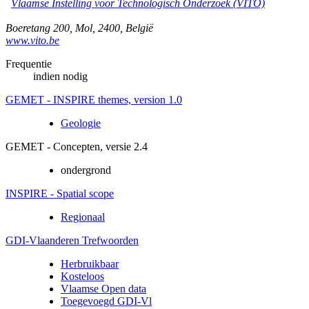
Vlaamse Instelling voor Technologisch Onderzoek (VITO)
Boeretang 200
,
Mol
,
2400
,
België
www.vito.be
Frequentie
indien nodig
GEMET - INSPIRE themes, version 1.0
Geologie
GEMET - Concepten, versie 2.4
ondergrond
INSPIRE - Spatial scope
Regionaal
GDI-Vlaanderen Trefwoorden
Herbruikbaar
Kosteloos
Vlaamse Open data
Toegevoegd GDI-Vl