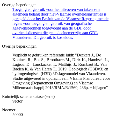
Overige beperkingen
Toegang en gebruik voor het uitvoeren van taken van
algemeen belang door niet-Vlaamse overheidsinstanties is
geregeld door het Besluit van de Vlaamse Regering met de
regels voor toegang en gebruik van geografische
gegevensbronnen toegevoegd aan de GDI, door
overheidsdiensten die geen deelnemer zijn aan GDI-
Vlaanderen. Dit gebruik is kosteloos.
Overige beperkingen
Verplicht te gebruiken referentie luidt: "Deckers J., De
Koninck R., Bos S., Broothaers M., Dirix K., Hambsch L.,
Lagrou, D., Lanckacker T., Matthijs, J., Rombaut B., Van
Baelen K. & Van Haren T., 2019. Geologisch (G3Dv3) en
hydrogeologisch (H3D) 3D-lagenmodel van Vlaanderen.
Studie uitgevoerd in opdracht van: Vlaams Planbureau voor
Omgeving (Departement Omgeving) en Vlaamse
Milieumaatschappij 2018/RMA/R/1569, 286p. + bijlagen"
Ruimtelijk schema dataset(serie)
vector
Noemer
50000