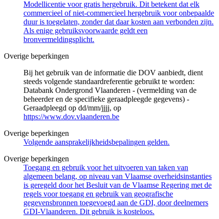
Modellicentie voor gratis hergebruik. Dit betekent dat elk
commercieel of niet-commercieel hergebruik voor onbepaalde
duur is toegelaten, zonder dat daar kosten aan verbonden zijn.
Als enige gebruiksvoorwaarde geldt een
bronvermeldingsplicht.
Overige beperkingen
Bij het gebruik van de informatie die DOV aanbiedt, dient
steeds volgende standaardreferentie gebruikt te worden:
Databank Ondergrond Vlaanderen - (vermelding van de
beheerder en de specifieke geraadpleegde gegevens) -
Geraadpleegd op dd/mm/jjjj, op
https://www.dov.vlaanderen.be
Overige beperkingen
Volgende aansprakelijkheidsbepalingen gelden.
Overige beperkingen
Toegang en gebruik voor het uitvoeren van taken van
algemeen belang, op niveau van Vlaamse overheidsinstanties
is geregeld door het Besluit van de Vlaamse Regering met de
regels voor toegang en gebruik van geografische
gegevensbronnen toegevoegd aan de GDI, door deelnemers
GDI-Vlaanderen. Dit gebruik is kosteloos.