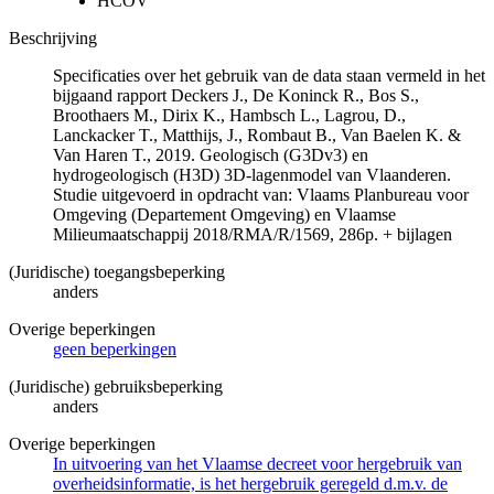
HCOV
Beschrijving
Specificaties over het gebruik van de data staan vermeld in het
bijgaand rapport Deckers J., De Koninck R., Bos S.,
Broothaers M., Dirix K., Hambsch L., Lagrou, D.,
Lanckacker T., Matthijs, J., Rombaut B., Van Baelen K. &
Van Haren T., 2019. Geologisch (G3Dv3) en
hydrogeologisch (H3D) 3D-lagenmodel van Vlaanderen.
Studie uitgevoerd in opdracht van: Vlaams Planbureau voor
Omgeving (Departement Omgeving) en Vlaamse
Milieumaatschappij 2018/RMA/R/1569, 286p. + bijlagen
(Juridische) toegangsbeperking
anders
Overige beperkingen
geen beperkingen
(Juridische) gebruiksbeperking
anders
Overige beperkingen
In uitvoering van het Vlaamse decreet voor hergebruik van
overheidsinformatie, is het hergebruik geregeld d.m.v. de