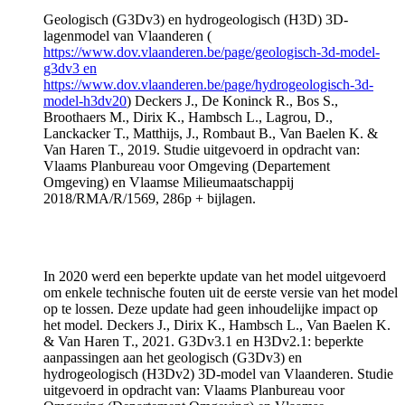
Geologisch (G3Dv3) en hydrogeologisch (H3D) 3D-
lagenmodel van Vlaanderen (
https://www.dov.vlaanderen.be/page/geologisch-3d-model-
g3dv3 en
https://www.dov.vlaanderen.be/page/hydrogeologisch-3d-
model-h3dv20
) Deckers J., De Koninck R., Bos S.,
Broothaers M., Dirix K., Hambsch L., Lagrou, D.,
Lanckacker T., Matthijs, J., Rombaut B., Van Baelen K. &
Van Haren T., 2019. Studie uitgevoerd in opdracht van:
Vlaams Planbureau voor Omgeving (Departement
Omgeving) en Vlaamse Milieumaatschappij
2018/RMA/R/1569, 286p + bijlagen.
In 2020 werd een beperkte update van het model uitgevoerd
om enkele technische fouten uit de eerste versie van het model
op te lossen. Deze update had geen inhoudelijke impact op
het model. Deckers J., Dirix K., Hambsch L., Van Baelen K.
& Van Haren T., 2021. G3Dv3.1 en H3Dv2.1: beperkte
aanpassingen aan het geologisch (G3Dv3) en
hydrogeologisch (H3Dv2) 3D-model van Vlaanderen. Studie
uitgevoerd in opdracht van: Vlaams Planbureau voor