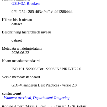
G3Dv3.1 Breuken
9f6bf254-c285-463e-9aff-cb4d128844dc
Hiërarchisch niveau
dataset
Beschrijving hiërarchisch niveau
dataset
Metadata wijzigingsdatum
2026-06-22
Naam metadatastandaard
ISO 19115/2003/Cor.1:2006/INSPIRE-TG2.0
Versie metadatastandaard
GDI-Vlaanderen Best Practices - versie 2.0
contactpunt
Vlaamse overheid, Departement Omgeving
Koning Albert II-laan 15 bus 553
,
Brussel
,
1210
,
België