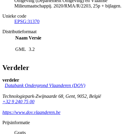
Omgeving (Departement Omgeving) en Vlaamse
Milieumaatschappij. 2020/RMA/R/2203, 25p + bijlagen.
Unieke code
EPSG:31370
Distributieformaat
Naam
Versie
GML
3.2
Verdeler
verdeler
Databank Ondergrond Vlaanderen (DOV)
Technologiepark-Zwijnaarde 68
,
Gent
,
9052
,
België
+32 9 240 75 00
https://www.dov.vlaanderen.be
Prijsinformatie
Gratis