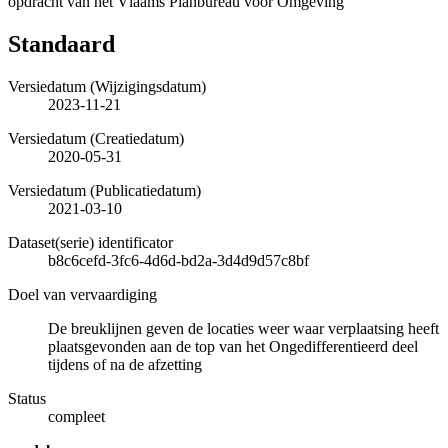
opdracht van het Vlaams Planbureau voor Omgeving
Standaard
Versiedatum (Wijzigingsdatum)
2023-11-21
Versiedatum (Creatiedatum)
2020-05-31
Versiedatum (Publicatiedatum)
2021-03-10
Dataset(serie) identificator
b8c6cefd-3fc6-4d6d-bd2a-3d4d9d57c8bf
Doel van vervaardiging
De breuklijnen geven de locaties weer waar verplaatsing heeft
plaatsgevonden aan de top van het Ongedifferentieerd deel
tijdens of na de afzetting
Status
compleet