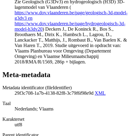
Zie Geologisch (G3Dv3) en hydrogeologisch (H3D) 3D-
lagenmodel van Vlaanderen (
https://www.dov.vlaanderen.be/page/geologisch-3d-model-
g3dv3 en
https://www.dov.vlaanderen.be/page/hydrogeologisch-3d-
model-h3dv20
) Deckers J., De Koninck R., Bos S.,
Broothaers M., Dirix K., Hambsch L., Lagrou, D.,
Lanckacker T., Matthijs, J., Rombaut B., Van Baelen K. &
Van Haren T., 2019. Studie uitgevoerd in opdracht van:
Vlaams Planbureau voor Omgeving (Departement
Omgeving) en Vlaamse Milieumaatschappij
2018/RMA/R/1569, 286p + bijlagen.
Meta-metadata
Metadata identificator (fileIdentifier)
29f3c708-1a7b-4138-82f8-3c79f6f98e9d
XML
Taal
Nederlands; Vlaams
Karakterset
utf8
Parent identificator