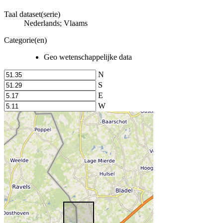
Taal dataset(serie)
Nederlands; Vlaams
Categorie(en)
Geo wetenschappelijke data
N
S
E
W