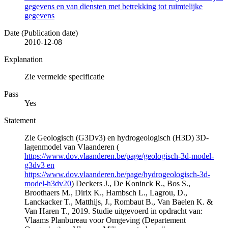
gegevens en van diensten met betrekking tot ruimtelijke
gegevens
Date (Publication date)
2010-12-08
Explanation
Zie vermelde specificatie
Pass
Yes
Statement
Zie Geologisch (G3Dv3) en hydrogeologisch (H3D) 3D-
lagenmodel van Vlaanderen (
https://www.dov.vlaanderen.be/page/geologisch-3d-model-
g3dv3 en
https://www.dov.vlaanderen.be/page/hydrogeologisch-3d-
model-h3dv20
) Deckers J., De Koninck R., Bos S.,
Broothaers M., Dirix K., Hambsch L., Lagrou, D.,
Lanckacker T., Matthijs, J., Rombaut B., Van Baelen K. &
Van Haren T., 2019. Studie uitgevoerd in opdracht van:
Vlaams Planbureau voor Omgeving (Departement