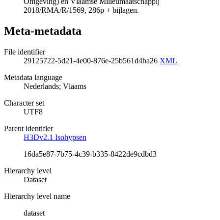
Omgeving) en Vlaamse Milieumaatschappij
2018/RMA/R/1569, 286p + bijlagen.
Meta-metadata
File identifier
29125722-5d21-4e00-876e-25b561d4ba26
XML
Metadata language
Nederlands; Vlaams
Character set
UTF8
Parent identifier
H3Dv2.1 Isohypsen
16da5e87-7b75-4c39-b335-8422de9cdbd3
Hierarchy level
Dataset
Hierarchy level name
dataset