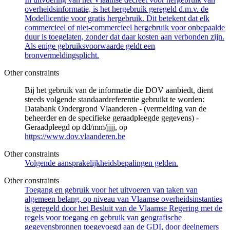
overheidsinformatie, is het hergebruik geregeld d.m.v. de
Modellicentie voor gratis hergebruik. Dit betekent dat elk
commercieel of niet-commercieel hergebruik voor onbepaalde
duur is toegelaten, zonder dat daar kosten aan verbonden zijn.
Als enige gebruiksvoorwaarde geldt een
bronvermeldingsplicht.
Other constraints
Bij het gebruik van de informatie die DOV aanbiedt, dient
steeds volgende standaardreferentie gebruikt te worden:
Databank Ondergrond Vlaanderen - (vermelding van de
beheerder en de specifieke geraadpleegde gegevens) -
Geraadpleegd op dd/mm/jjjj, op
https://www.dov.vlaanderen.be
Other constraints
Volgende aansprakelijkheidsbepalingen gelden.
Other constraints
Toegang en gebruik voor het uitvoeren van taken van
algemeen belang, op niveau van Vlaamse overheidsinstanties
is geregeld door het Besluit van de Vlaamse Regering met de
regels voor toegang en gebruik van geografische
gegevensbronnen toegevoegd aan de GDI, door deelnemers