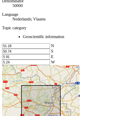
Denominator
50000
Language
Nederlands; Vlaams
Topic category
Geoscientific information
N
S
E
W