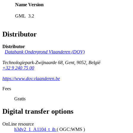
Name
Version
GML
3.2
Distributor
Distributor
Databank Ondergrond Vlaanderen (DOV)
Technologiepark-Zwijnaarde 68
,
Gent
,
9052
,
België
+32 9 240 75 00
https://www.dov.vlaanderen.be
Fees
Gratis
Digital transfer options
OnLine resource
h3dv2_1_A1104_t_ih
(
OGC:WMS
)