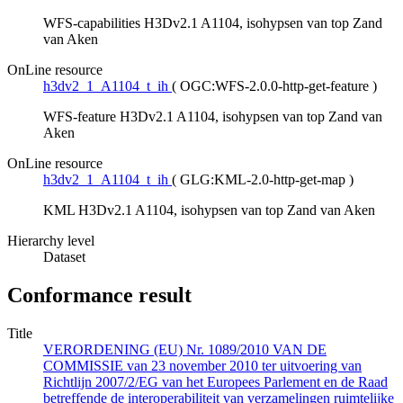
WFS-capabilities H3Dv2.1 A1104, isohypsen van top Zand
van Aken
OnLine resource
h3dv2_1_A1104_t_ih
(
OGC:WFS-2.0.0-http-get-feature
)
WFS-feature H3Dv2.1 A1104, isohypsen van top Zand van
Aken
OnLine resource
h3dv2_1_A1104_t_ih
(
GLG:KML-2.0-http-get-map
)
KML H3Dv2.1 A1104, isohypsen van top Zand van Aken
Hierarchy level
Dataset
Conformance result
Title
VERORDENING (EU) Nr. 1089/2010 VAN DE
COMMISSIE van 23 november 2010 ter uitvoering van
Richtlijn 2007/2/EG van het Europees Parlement en de Raad
betreffende de interoperabiliteit van verzamelingen ruimtelijke