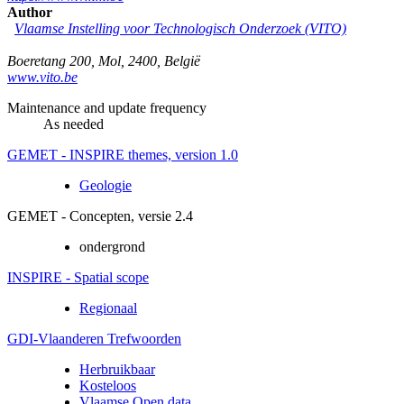
Author
Vlaamse Instelling voor Technologisch Onderzoek (VITO)
Boeretang 200
,
Mol
,
2400
,
België
www.vito.be
Maintenance and update frequency
As needed
GEMET - INSPIRE themes, version 1.0
Geologie
GEMET - Concepten, versie 2.4
ondergrond
INSPIRE - Spatial scope
Regionaal
GDI-Vlaanderen Trefwoorden
Herbruikbaar
Kosteloos
Vlaamse Open data