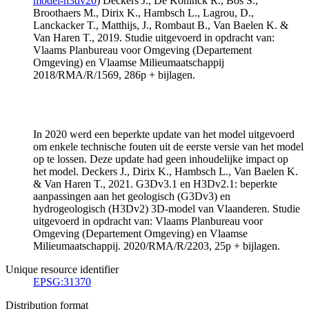
model-h3dv20
) Deckers J., De Koninck R., Bos S.,
Broothaers M., Dirix K., Hambsch L., Lagrou, D.,
Lanckacker T., Matthijs, J., Rombaut B., Van Baelen K. &
Van Haren T., 2019. Studie uitgevoerd in opdracht van:
Vlaams Planbureau voor Omgeving (Departement
Omgeving) en Vlaamse Milieumaatschappij
2018/RMA/R/1569, 286p + bijlagen.
In 2020 werd een beperkte update van het model uitgevoerd
om enkele technische fouten uit de eerste versie van het model
op te lossen. Deze update had geen inhoudelijke impact op
het model. Deckers J., Dirix K., Hambsch L., Van Baelen K.
& Van Haren T., 2021. G3Dv3.1 en H3Dv2.1: beperkte
aanpassingen aan het geologisch (G3Dv3) en
hydrogeologisch (H3Dv2) 3D-model van Vlaanderen. Studie
uitgevoerd in opdracht van: Vlaams Planbureau voor
Omgeving (Departement Omgeving) en Vlaamse
Milieumaatschappij. 2020/RMA/R/2203, 25p + bijlagen.
Unique resource identifier
EPSG:31370
Distribution format