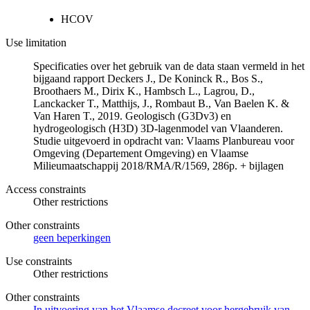
HCOV
Use limitation
Specificaties over het gebruik van de data staan vermeld in het
bijgaand rapport Deckers J., De Koninck R., Bos S.,
Broothaers M., Dirix K., Hambsch L., Lagrou, D.,
Lanckacker T., Matthijs, J., Rombaut B., Van Baelen K. &
Van Haren T., 2019. Geologisch (G3Dv3) en
hydrogeologisch (H3D) 3D-lagenmodel van Vlaanderen.
Studie uitgevoerd in opdracht van: Vlaams Planbureau voor
Omgeving (Departement Omgeving) en Vlaamse
Milieumaatschappij 2018/RMA/R/1569, 286p. + bijlagen
Access constraints
Other restrictions
Other constraints
geen beperkingen
Use constraints
Other restrictions
Other constraints
In uitvoering van het Vlaamse decreet voor hergebruik van