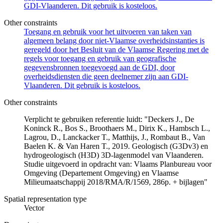
GDI-Vlaanderen. Dit gebruik is kosteloos.
Other constraints
Toegang en gebruik voor het uitvoeren van taken van
algemeen belang door niet-Vlaamse overheidsinstanties is
geregeld door het Besluit van de Vlaamse Regering met de
regels voor toegang en gebruik van geografische
gegevensbronnen toegevoegd aan de GDI, door
overheidsdiensten die geen deelnemer zijn aan GDI-
Vlaanderen. Dit gebruik is kosteloos.
Other constraints
Verplicht te gebruiken referentie luidt: "Deckers J., De
Koninck R., Bos S., Broothaers M., Dirix K., Hambsch L.,
Lagrou, D., Lanckacker T., Matthijs, J., Rombaut B., Van
Baelen K. & Van Haren T., 2019. Geologisch (G3Dv3) en
hydrogeologisch (H3D) 3D-lagenmodel van Vlaanderen.
Studie uitgevoerd in opdracht van: Vlaams Planbureau voor
Omgeving (Departement Omgeving) en Vlaamse
Milieumaatschappij 2018/RMA/R/1569, 286p. + bijlagen"
Spatial representation type
Vector