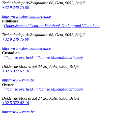
Technologiepark-Zwijnaarde 68
,
Gent
,
9052
,
België
+32 9 240 75 00
https://www.dov.vlaanderen.be
Publisher
Ondersteunend Centrum Databank Ondergrond Vlaanderen
Technologiepark-Zwijnaarde 68
,
Gent
,
9052
,
België
+32 9 240 75 00
https://www.dov.vlaanderen.be
Custodian
Vlaamse overheid - Vlaamse MilieuMaatschappij
Dokter de Moorstraat 24-26
,
Aalst
,
9300
,
België
+32 5 372 62 10
https://www.vmm.be
Owner
Vlaamse overheid - Vlaamse MilieuMaatschappij
Dokter de Moorstraat 24-26
,
Aalst
,
9300
,
België
+32 5 372 62 10
https://www.vmm.be