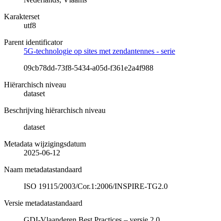
Karakterset
utf8
Parent identificator
5G-technologie op sites met zendantennes - serie
09cb78dd-73f8-5434-a05d-f361e2a4f988
Hiërarchisch niveau
dataset
Beschrijving hiërarchisch niveau
dataset
Metadata wijzigingsdatum
2025-06-12
Naam metadatastandaard
ISO 19115/2003/Cor.1:2006/INSPIRE-TG2.0
Versie metadatastandaard
GDI-Vlaanderen Best Practices – versie 2.0