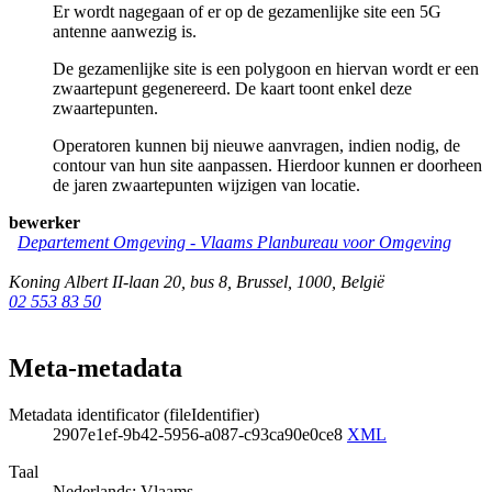
Er wordt nagegaan of er op de gezamenlijke site een 5G
antenne aanwezig is.
De gezamenlijke site is een polygoon en hiervan wordt er een
zwaartepunt gegenereerd. De kaart toont enkel deze
zwaartepunten.
Operatoren kunnen bij nieuwe aanvragen, indien nodig, de
contour van hun site aanpassen. Hierdoor kunnen er doorheen
de jaren zwaartepunten wijzigen van locatie.
bewerker
Departement Omgeving - Vlaams Planbureau voor Omgeving
Koning Albert II-laan 20, bus 8
,
Brussel
,
1000
,
België
02 553 83 50
Meta-metadata
Metadata identificator (fileIdentifier)
2907e1ef-9b42-5956-a087-c93ca90e0ce8
XML
Taal
Nederlands; Vlaams