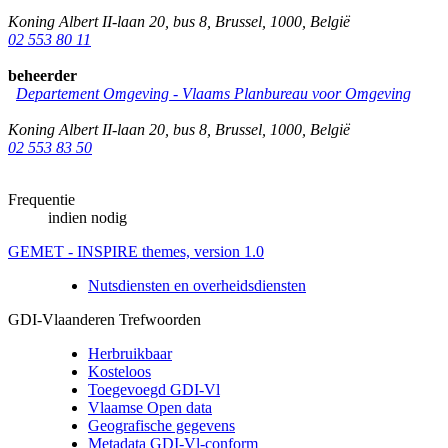
Koning Albert II-laan 20, bus 8
,
Brussel
,
1000
,
België
02 553 80 11
beheerder
Departement Omgeving - Vlaams Planbureau voor Omgeving
Koning Albert II-laan 20, bus 8
,
Brussel
,
1000
,
België
02 553 83 50
Frequentie
indien nodig
GEMET - INSPIRE themes, version 1.0
Nutsdiensten en overheidsdiensten
GDI-Vlaanderen Trefwoorden
Herbruikbaar
Kosteloos
Toegevoegd GDI-Vl
Vlaamse Open data
Geografische gegevens
Metadata GDI-Vl-conform