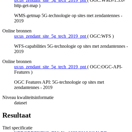
us:us_zendant_site_5g_tech_2019_pnt
(
OGC:WMS-1.3.0-
http-get-map
)
WMS-getmap 5G-technologie op sites met zendantennes -
2019
Online bronnen
us:us_zendant_site_5g_tech_2019_pnt
(
OGC:WFS
)
WFS-capabilities 5G-technologie op sites met zendantennes -
2019
Online bronnen
us:us_zendant_site_5g_tech_2019_pnt
(
OGC:OGC-API-
Features
)
OGC Features API: 5G-technologie op sites met
zendantennes - 2019
Niveau kwaliteitsinformatie
dataset
Resultaat
Titel specificatie