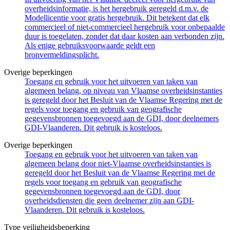
overheidsinformatie, is het hergebruik geregeld d.m.v. de
Modellicentie voor gratis hergebruik. Dit betekent dat elk
commercieel of niet-commercieel hergebruik voor onbepaalde
duur is toegelaten, zonder dat daar kosten aan verbonden zijn.
Als enige gebruiksvoorwaarde geldt een
bronvermeldingsplicht.
Overige beperkingen
Toegang en gebruik voor het uitvoeren van taken van
algemeen belang, op niveau van Vlaamse overheidsinstanties
is geregeld door het Besluit van de Vlaamse Regering met de
regels voor toegang en gebruik van geografische
gegevensbronnen toegevoegd aan de GDI, door deelnemers
GDI-Vlaanderen. Dit gebruik is kosteloos.
Overige beperkingen
Toegang en gebruik voor het uitvoeren van taken van
algemeen belang door niet-Vlaamse overheidsinstanties is
geregeld door het Besluit van de Vlaamse Regering met de
regels voor toegang en gebruik van geografische
gegevensbronnen toegevoegd aan de GDI, door
overheidsdiensten die geen deelnemer zijn aan GDI-
Vlaanderen. Dit gebruik is kosteloos.
Type veiligheidsbeperking