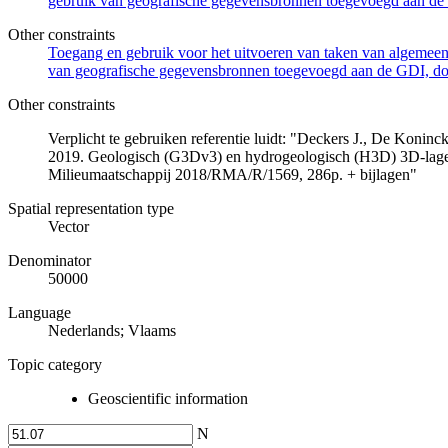
gebruik van geografische gegevensbronnen toegevoegd aan de 
Other constraints
Toegang en gebruik voor het uitvoeren van taken van algemeen 
van geografische gegevensbronnen toegevoegd aan de GDI, door
Other constraints
Verplicht te gebruiken referentie luidt: "Deckers J., De Koni
2019. Geologisch (G3Dv3) en hydrogeologisch (H3D) 3D-lage
Milieumaatschappij 2018/RMA/R/1569, 286p. + bijlagen"
Spatial representation type
Vector
Denominator
50000
Language
Nederlands; Vlaams
Topic category
Geoscientific information
N