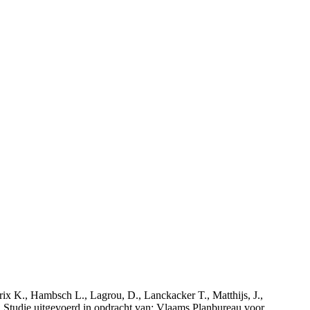
rix K., Hambsch L., Lagrou, D., Lanckacker T., Matthijs, J.,
tudie uitgevoerd in opdracht van: Vlaams Planbureau voor