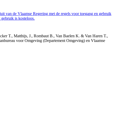
luit van de Vlaamse Regering met de regels voor toegang en gebruik
gebruik is kosteloos.
acker T., Matthijs, J., Rombaut B., Van Baelen K. & Van Haren T.,
 Planbureau voor Omgeving (Departement Omgeving) en Vlaamse