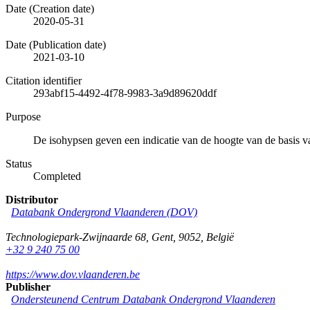
Date (Creation date)
2020-05-31
Date (Publication date)
2021-03-10
Citation identifier
293abf15-4492-4f78-9983-3a9d89620ddf
Purpose
De isohypsen geven een indicatie van de hoogte van de basis
Status
Completed
Distributor
Databank Ondergrond Vlaanderen (DOV)
Technologiepark-Zwijnaarde 68
,
Gent
,
9052
,
België
+32 9 240 75 00
https://www.dov.vlaanderen.be
Publisher
Ondersteunend Centrum Databank Ondergrond Vlaanderen