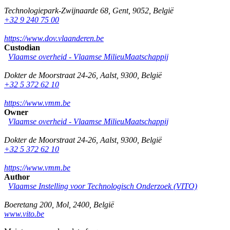
Technologiepark-Zwijnaarde 68
,
Gent
,
9052
,
België
+32 9 240 75 00
https://www.dov.vlaanderen.be
Custodian
Vlaamse overheid - Vlaamse MilieuMaatschappij
Dokter de Moorstraat 24-26
,
Aalst
,
9300
,
België
+32 5 372 62 10
https://www.vmm.be
Owner
Vlaamse overheid - Vlaamse MilieuMaatschappij
Dokter de Moorstraat 24-26
,
Aalst
,
9300
,
België
+32 5 372 62 10
https://www.vmm.be
Author
Vlaamse Instelling voor Technologisch Onderzoek (VITO)
Boeretang 200
,
Mol
,
2400
,
België
www.vito.be