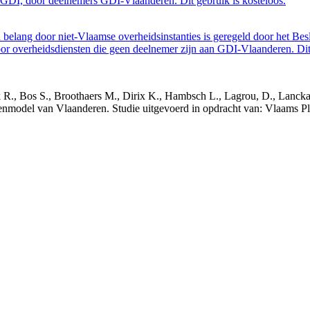
GDI, door deelnemers GDI-Vlaanderen. Dit gebruik is kosteloos.
belang door niet-Vlaamse overheidsinstanties is geregeld door het Bes
 overheidsdiensten die geen deelnemer zijn aan GDI-Vlaanderen. Dit 
nck R., Bos S., Broothaers M., Dirix K., Hambsch L., Lagrou, D., Lanck
nmodel van Vlaanderen. Studie uitgevoerd in opdracht van: Vlaams