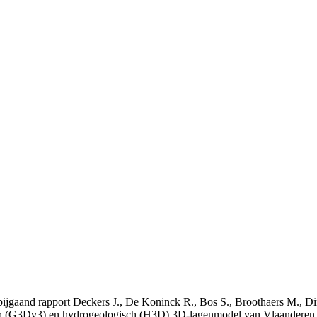
t bijgaand rapport Deckers J., De Koninck R., Bos S., Broothaers M., Di
 (G3Dv3) en hydrogeologisch (H3D) 3D-lagenmodel van Vlaanderen. S