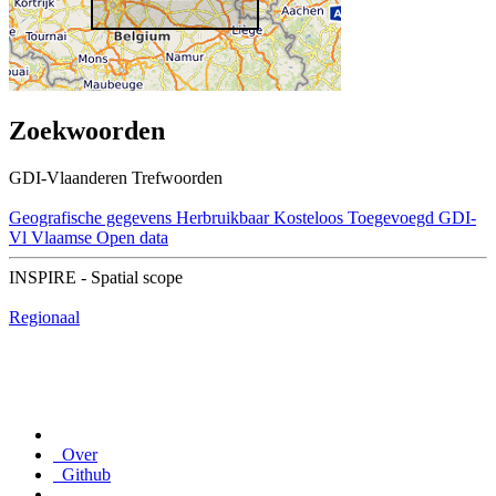
Zoekwoorden
GDI-Vlaanderen Trefwoorden
Geografische gegevens
Herbruikbaar
Kosteloos
Toegevoegd GDI-
Vl
Vlaamse Open data
INSPIRE - Spatial scope
Regionaal
Over
Github