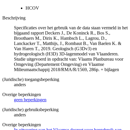
HCOV
Beschrijving
Specificaties over het gebruik van de data staan vermeld in het
bijgaand rapport Deckers J., De Koninck R., Bos S.,
Broothaers M., Dirix K., Hambsch L., Lagrou, D.,
Lanckacker T., Matthijs, J., Rombaut B., Van Baelen K. &
Van Haren T., 2019. Geologisch (G3Dv3) en
hydrogeologisch (H3D) 3D-lagenmodel van Vlaanderen.
Studie uitgevoerd in opdracht van: Vlaams Planbureau voor
Omgeving (Departement Omgeving) en Vlaamse
Milieumaatschappij 2018/RMA/R/1569, 286p. + bijlagen
(Juridische) toegangsbeperking
anders
Overige beperkingen
geen beperkingen
(Juridische) gebruiksbeperking
anders
Overige beperkingen
In uitvoering van het Vlaamse decreet voor hergebruik van