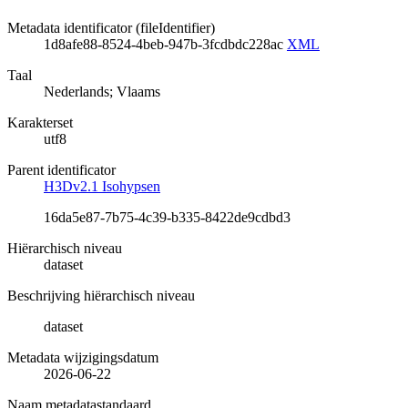
Metadata identificator (fileIdentifier)
1d8afe88-8524-4beb-947b-3fcdbdc228ac
XML
Taal
Nederlands; Vlaams
Karakterset
utf8
Parent identificator
H3Dv2.1 Isohypsen
16da5e87-7b75-4c39-b335-8422de9cdbd3
Hiërarchisch niveau
dataset
Beschrijving hiërarchisch niveau
dataset
Metadata wijzigingsdatum
2026-06-22
Naam metadatastandaard