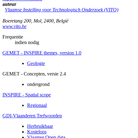
auteur
Vlaamse Instelling voor Technologisch Onderzoek (VITO)
Boeretang 200
,
Mol
,
2400
,
België
www.vito.be
Frequentie
indien nodig
GEMET - INSPIRE themes, version 1.0
Geologie
GEMET - Concepten, versie 2.4
ondergrond
INSPIRE - Spatial scope
Regionaal
GDI-Vlaanderen Trefwoorden
Herbruikbaar
Kosteloos
Vlaamse Open data