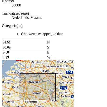
Noemer
50000
Taal dataset(serie)
Nederlands; Vlaams
Categorie(en)
Geo wetenschappelijke data
N
S
E
W