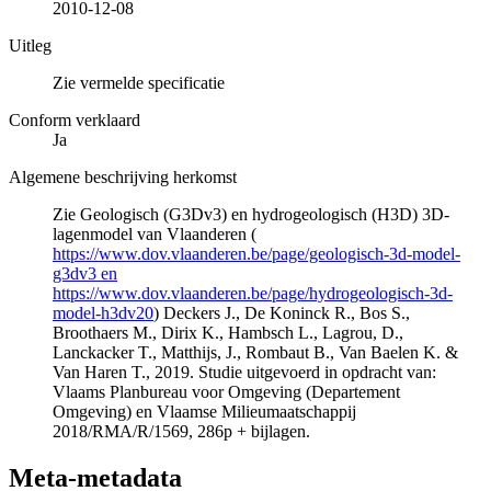
2010-12-08
Uitleg
Zie vermelde specificatie
Conform verklaard
Ja
Algemene beschrijving herkomst
Zie Geologisch (G3Dv3) en hydrogeologisch (H3D) 3D-
lagenmodel van Vlaanderen (
https://www.dov.vlaanderen.be/page/geologisch-3d-model-
g3dv3 en
https://www.dov.vlaanderen.be/page/hydrogeologisch-3d-
model-h3dv20
) Deckers J., De Koninck R., Bos S.,
Broothaers M., Dirix K., Hambsch L., Lagrou, D.,
Lanckacker T., Matthijs, J., Rombaut B., Van Baelen K. &
Van Haren T., 2019. Studie uitgevoerd in opdracht van:
Vlaams Planbureau voor Omgeving (Departement
Omgeving) en Vlaamse Milieumaatschappij
2018/RMA/R/1569, 286p + bijlagen.
Meta-metadata