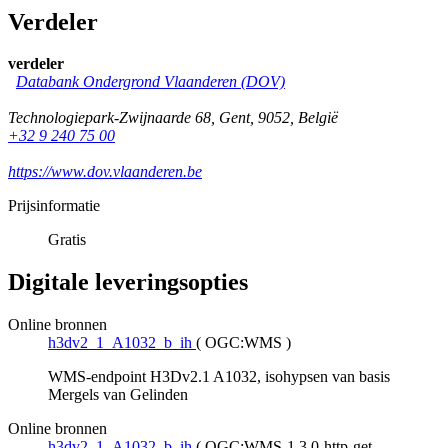
Verdeler
verdeler
Databank Ondergrond Vlaanderen (DOV)
Technologiepark-Zwijnaarde 68
,
Gent
,
9052
,
België
+32 9 240 75 00
https://www.dov.vlaanderen.be
Prijsinformatie
Gratis
Digitale leveringsopties
Online bronnen
h3dv2_1_A1032_b_ih
(
OGC:WMS
)
WMS-endpoint H3Dv2.1 A1032, isohypsen van basis
Mergels van Gelinden
Online bronnen
h3dv2_1_A1032_b_ih
(
OGC:WMS-1.3.0-http-get-