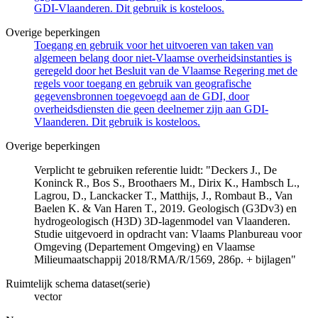
GDI-Vlaanderen. Dit gebruik is kosteloos.
Overige beperkingen
Toegang en gebruik voor het uitvoeren van taken van
algemeen belang door niet-Vlaamse overheidsinstanties is
geregeld door het Besluit van de Vlaamse Regering met de
regels voor toegang en gebruik van geografische
gegevensbronnen toegevoegd aan de GDI, door
overheidsdiensten die geen deelnemer zijn aan GDI-
Vlaanderen. Dit gebruik is kosteloos.
Overige beperkingen
Verplicht te gebruiken referentie luidt: "Deckers J., De
Koninck R., Bos S., Broothaers M., Dirix K., Hambsch L.,
Lagrou, D., Lanckacker T., Matthijs, J., Rombaut B., Van
Baelen K. & Van Haren T., 2019. Geologisch (G3Dv3) en
hydrogeologisch (H3D) 3D-lagenmodel van Vlaanderen.
Studie uitgevoerd in opdracht van: Vlaams Planbureau voor
Omgeving (Departement Omgeving) en Vlaamse
Milieumaatschappij 2018/RMA/R/1569, 286p. + bijlagen"
Ruimtelijk schema dataset(serie)
vector