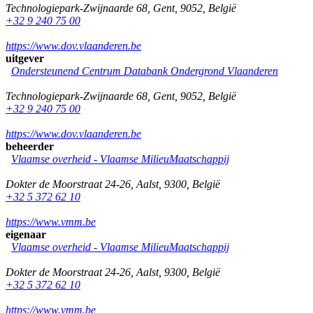
Technologiepark-Zwijnaarde 68
,
Gent
,
9052
,
België
+32 9 240 75 00
https://www.dov.vlaanderen.be
uitgever
Ondersteunend Centrum Databank Ondergrond Vlaanderen
Technologiepark-Zwijnaarde 68
,
Gent
,
9052
,
België
+32 9 240 75 00
https://www.dov.vlaanderen.be
beheerder
Vlaamse overheid - Vlaamse MilieuMaatschappij
Dokter de Moorstraat 24-26
,
Aalst
,
9300
,
België
+32 5 372 62 10
https://www.vmm.be
eigenaar
Vlaamse overheid - Vlaamse MilieuMaatschappij
Dokter de Moorstraat 24-26
,
Aalst
,
9300
,
België
+32 5 372 62 10
https://www.vmm.be