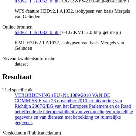
h3dv2_1_A1032_b_ih
(
OGC:WFS-2.0.0-http-get-feature
)
WFS-feature H3Dv2.1 A1032, isohypsen van basis Mergels
van Gelinden
Online bronnen
h3dv2_1_A1032_b_ih
(
GLG:KML-2.0-http-get-map
)
KML H3Dv2.1 A1032, isohypsen van basis Mergels van
Gelinden
Niveau kwaliteitsinformatie
dataset
Resultaat
Titel specificatie
VERORDENING (EU) Nr. 1089/2010 VAN DE
COMMISSIE van 23 november 2010 ter uitvoering van
Richtlijn 2007/2/EG van het Europees Parlement en de Raad
betreffende de interoperabiliteit van verzamelingen ruimtelijke
gegevens en van diensten met betrekking tot ruimtelijke
gegevens
Versiedatum (Publicatiedatum)