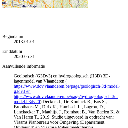
Begindatum
2013-01-01
Einddatum
2020-05-31
Aanvullende informatie
Geologisch (G3Dv3) en hydrogeologisch (H3D) 3D-
lagenmodel van Vlaanderen (
https://www.dov.vlaanderen.be/page/geologisch-3d-model-
g3dv3 en
https://www.dov.vlaanderen.be/page/hydrogeologisch-3d-
model-h3dv20
) Deckers J., De Koninck R., Bos S.,
Broothaers M., Dirix K., Hambsch L., Lagrou, D.,
Lanckacker T., Matthijs, J., Rombaut B., Van Baelen K. &
Van Haren T., 2019. Studie uitgevoerd in opdracht van:
Vlaams Planbureau voor Omgeving (Departement
Omgeving) en Vlaamse Milieumaatschappij