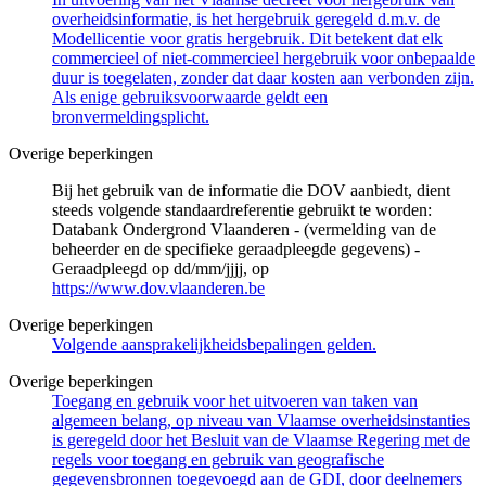
overheidsinformatie, is het hergebruik geregeld d.m.v. de
Modellicentie voor gratis hergebruik. Dit betekent dat elk
commercieel of niet-commercieel hergebruik voor onbepaalde
duur is toegelaten, zonder dat daar kosten aan verbonden zijn.
Als enige gebruiksvoorwaarde geldt een
bronvermeldingsplicht.
Overige beperkingen
Bij het gebruik van de informatie die DOV aanbiedt, dient
steeds volgende standaardreferentie gebruikt te worden:
Databank Ondergrond Vlaanderen - (vermelding van de
beheerder en de specifieke geraadpleegde gegevens) -
Geraadpleegd op dd/mm/jjjj, op
https://www.dov.vlaanderen.be
Overige beperkingen
Volgende aansprakelijkheidsbepalingen gelden.
Overige beperkingen
Toegang en gebruik voor het uitvoeren van taken van
algemeen belang, op niveau van Vlaamse overheidsinstanties
is geregeld door het Besluit van de Vlaamse Regering met de
regels voor toegang en gebruik van geografische
gegevensbronnen toegevoegd aan de GDI, door deelnemers