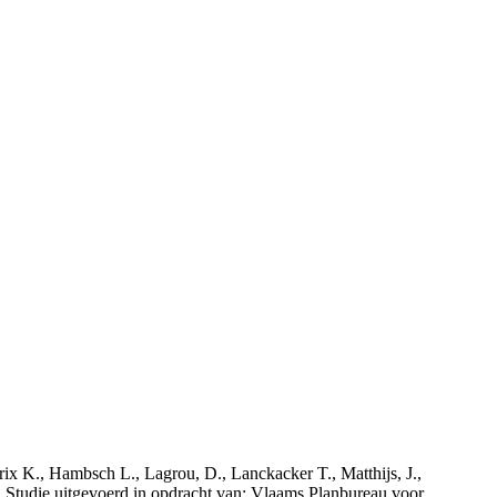
rix K., Hambsch L., Lagrou, D., Lanckacker T., Matthijs, J.,
tudie uitgevoerd in opdracht van: Vlaams Planbureau voor