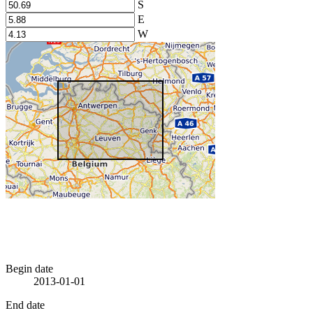
S
E
W
Begin date
2013-01-01
End date