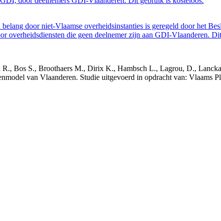
GDI, door deelnemers GDI-Vlaanderen. Dit gebruik is kosteloos.
belang door niet-Vlaamse overheidsinstanties is geregeld door het Bes
 overheidsdiensten die geen deelnemer zijn aan GDI-Vlaanderen. Dit 
nck R., Bos S., Broothaers M., Dirix K., Hambsch L., Lagrou, D., Lanck
nmodel van Vlaanderen. Studie uitgevoerd in opdracht van: Vlaams