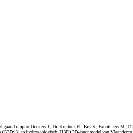
t bijgaand rapport Deckers J., De Koninck R., Bos S., Broothaers M., Di
 (G3Dv3) en hydrogeologisch (H3D) 3D-lagenmodel van Vlaanderen. S