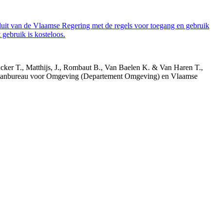
luit van de Vlaamse Regering met de regels voor toegang en gebruik
gebruik is kosteloos.
acker T., Matthijs, J., Rombaut B., Van Baelen K. & Van Haren T.,
 Planbureau voor Omgeving (Departement Omgeving) en Vlaamse