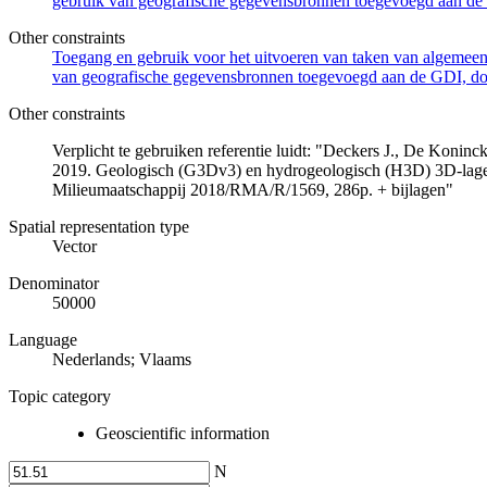
gebruik van geografische gegevensbronnen toegevoegd aan de 
Other constraints
Toegang en gebruik voor het uitvoeren van taken van algemeen 
van geografische gegevensbronnen toegevoegd aan de GDI, door
Other constraints
Verplicht te gebruiken referentie luidt: "Deckers J., De Koni
2019. Geologisch (G3Dv3) en hydrogeologisch (H3D) 3D-lage
Milieumaatschappij 2018/RMA/R/1569, 286p. + bijlagen"
Spatial representation type
Vector
Denominator
50000
Language
Nederlands; Vlaams
Topic category
Geoscientific information
N