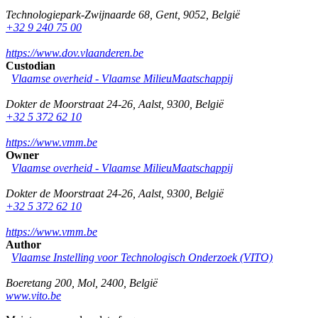
Technologiepark-Zwijnaarde 68
,
Gent
,
9052
,
België
+32 9 240 75 00
https://www.dov.vlaanderen.be
Custodian
Vlaamse overheid - Vlaamse MilieuMaatschappij
Dokter de Moorstraat 24-26
,
Aalst
,
9300
,
België
+32 5 372 62 10
https://www.vmm.be
Owner
Vlaamse overheid - Vlaamse MilieuMaatschappij
Dokter de Moorstraat 24-26
,
Aalst
,
9300
,
België
+32 5 372 62 10
https://www.vmm.be
Author
Vlaamse Instelling voor Technologisch Onderzoek (VITO)
Boeretang 200
,
Mol
,
2400
,
België
www.vito.be