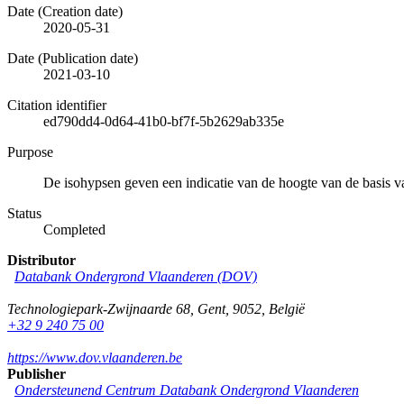
Date (Creation date)
2020-05-31
Date (Publication date)
2021-03-10
Citation identifier
ed790dd4-0d64-41b0-bf7f-5b2629ab335e
Purpose
De isohypsen geven een indicatie van de hoogte van de basis
Status
Completed
Distributor
Databank Ondergrond Vlaanderen (DOV)
Technologiepark-Zwijnaarde 68
,
Gent
,
9052
,
België
+32 9 240 75 00
https://www.dov.vlaanderen.be
Publisher
Ondersteunend Centrum Databank Ondergrond Vlaanderen