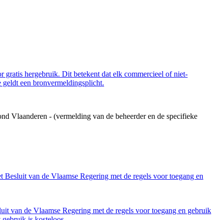
 gratis hergebruik. Dit betekent dat elk commercieel of niet-
 geldt een bronvermeldingsplicht.
ond Vlaanderen - (vermelding van de beheerder en de specifieke
et Besluit van de Vlaamse Regering met de regels voor toegang en
luit van de Vlaamse Regering met de regels voor toegang en gebruik
gebruik is kosteloos.