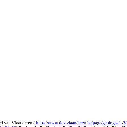
l van Vlaanderen (
https://www.dov.vlaanderen.be/page/geologisch-