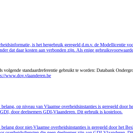
eidsinformatie, is het hergebruik geregeld d.m.v. de Modellicentie voor
nder dat daar kosten aan verbonden zijn. Als enige gebruiksvoorwaarde
eds volgende standaardreferentie gebruikt te worden: Databank Ondergr
ps://www.dov.vlaanderen.be
belang, op niveau van Vlaamse overheidsinstanties is geregeld door h
GDI, door deelnemers GDI-Vlaanderen. Dit gebruik is kosteloos.
belang door niet-Vlaamse overheidsinstanties is geregeld door het Bes
 overheidsdiensten die geen deelnemer zijn aan GDI-Vlaanderen. Dit 