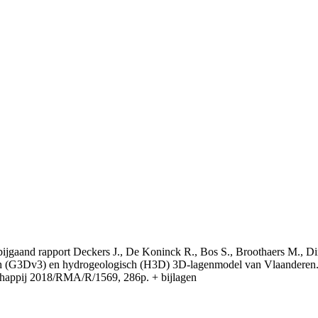
t bijgaand rapport Deckers J., De Koninck R., Bos S., Broothaers M., Di
 (G3Dv3) en hydrogeologisch (H3D) 3D-lagenmodel van Vlaanderen. S
appij 2018/RMA/R/1569, 286p. + bijlagen