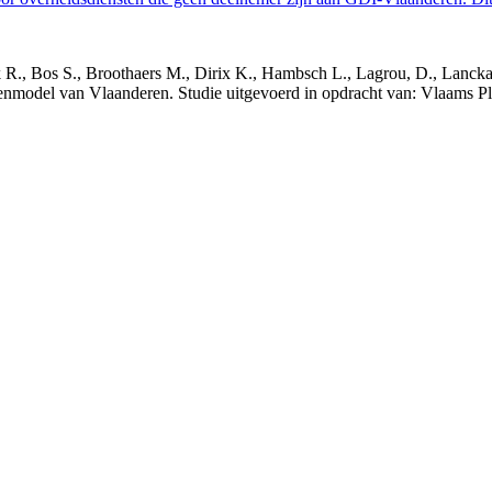
nck R., Bos S., Broothaers M., Dirix K., Hambsch L., Lagrou, D., Lanck
nmodel van Vlaanderen. Studie uitgevoerd in opdracht van: Vlaams