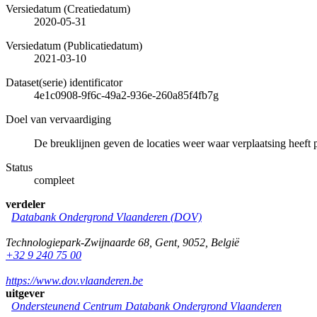
Versiedatum (Creatiedatum)
2020-05-31
Versiedatum (Publicatiedatum)
2021-03-10
Dataset(serie) identificator
4e1c0908-9f6c-49a2-936e-260a85f4fb7g
Doel van vervaardiging
De breuklijnen geven de locaties weer waar verplaatsing heeft 
Status
compleet
verdeler
Databank Ondergrond Vlaanderen (DOV)
Technologiepark-Zwijnaarde 68
,
Gent
,
9052
,
België
+32 9 240 75 00
https://www.dov.vlaanderen.be
uitgever
Ondersteunend Centrum Databank Ondergrond Vlaanderen