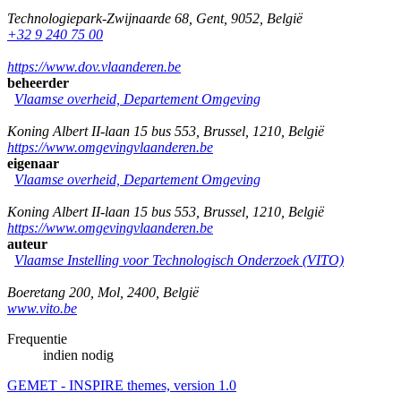
Technologiepark-Zwijnaarde 68
,
Gent
,
9052
,
België
+32 9 240 75 00
https://www.dov.vlaanderen.be
beheerder
Vlaamse overheid, Departement Omgeving
Koning Albert II-laan 15 bus 553
,
Brussel
,
1210
,
België
https://www.omgevingvlaanderen.be
eigenaar
Vlaamse overheid, Departement Omgeving
Koning Albert II-laan 15 bus 553
,
Brussel
,
1210
,
België
https://www.omgevingvlaanderen.be
auteur
Vlaamse Instelling voor Technologisch Onderzoek (VITO)
Boeretang 200
,
Mol
,
2400
,
België
www.vito.be
Frequentie
indien nodig
GEMET - INSPIRE themes, version 1.0