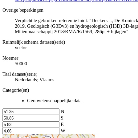
Overige beperkingen
Verplicht te gebruiken referentie luidt: "Deckers J., De Koni
2019. Geologisch (G3Dv3) en hydrogeologisch (H3D) 3D-lage
Milieumaatschappij 2018/RMA/R/1569, 286p. + bijlagen"
Ruimtelijk schema dataset(serie)
vector
Noemer
50000
Taal dataset(serie)
Nederlands; Vlaams
Categorie(en)
Geo wetenschappelijke data
N
S
E
W