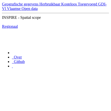
Geografische gegevens
Herbruikbaar
Kosteloos
Toegevoegd GDI-
Vl
Vlaamse Open data
INSPIRE - Spatial scope
Regionaal
Over
Github