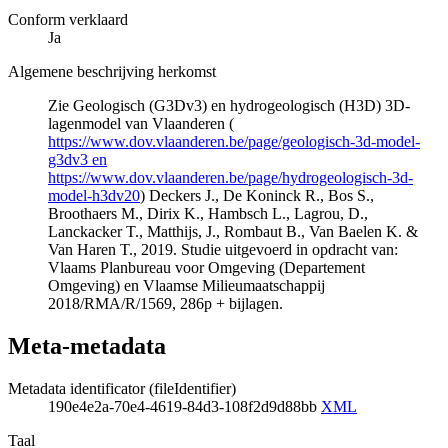
Conform verklaard
Ja
Algemene beschrijving herkomst
Zie Geologisch (G3Dv3) en hydrogeologisch (H3D) 3D-
lagenmodel van Vlaanderen (
https://www.dov.vlaanderen.be/page/geologisch-3d-model-
g3dv3 en
https://www.dov.vlaanderen.be/page/hydrogeologisch-3d-
model-h3dv20
) Deckers J., De Koninck R., Bos S.,
Broothaers M., Dirix K., Hambsch L., Lagrou, D.,
Lanckacker T., Matthijs, J., Rombaut B., Van Baelen K. &
Van Haren T., 2019. Studie uitgevoerd in opdracht van:
Vlaams Planbureau voor Omgeving (Departement
Omgeving) en Vlaamse Milieumaatschappij
2018/RMA/R/1569, 286p + bijlagen.
Meta-metadata
Metadata identificator (fileIdentifier)
190e4e2a-70e4-4619-84d3-108f2d9d88bb
XML
Taal