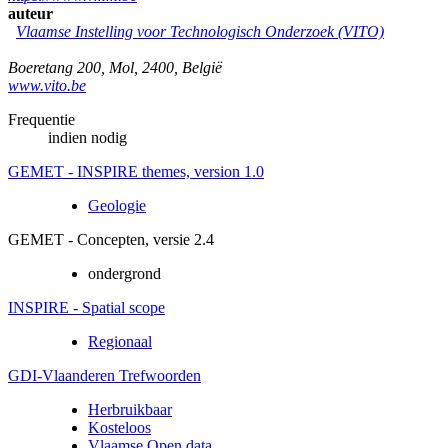
auteur
Vlaamse Instelling voor Technologisch Onderzoek (VITO)
Boeretang 200
,
Mol
,
2400
,
België
www.vito.be
Frequentie
indien nodig
GEMET - INSPIRE themes, version 1.0
Geologie
GEMET - Concepten, versie 2.4
ondergrond
INSPIRE - Spatial scope
Regionaal
GDI-Vlaanderen Trefwoorden
Herbruikbaar
Kosteloos
Vlaamse Open data