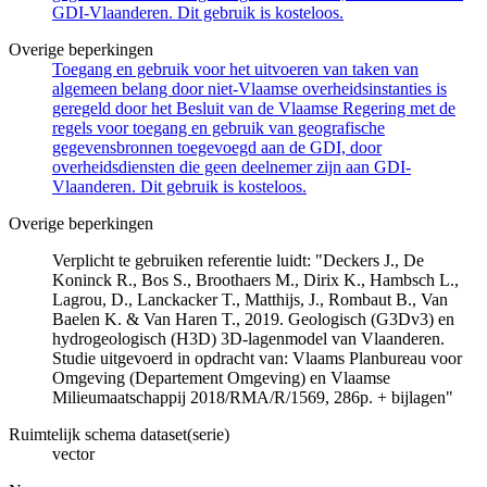
GDI-Vlaanderen. Dit gebruik is kosteloos.
Overige beperkingen
Toegang en gebruik voor het uitvoeren van taken van
algemeen belang door niet-Vlaamse overheidsinstanties is
geregeld door het Besluit van de Vlaamse Regering met de
regels voor toegang en gebruik van geografische
gegevensbronnen toegevoegd aan de GDI, door
overheidsdiensten die geen deelnemer zijn aan GDI-
Vlaanderen. Dit gebruik is kosteloos.
Overige beperkingen
Verplicht te gebruiken referentie luidt: "Deckers J., De
Koninck R., Bos S., Broothaers M., Dirix K., Hambsch L.,
Lagrou, D., Lanckacker T., Matthijs, J., Rombaut B., Van
Baelen K. & Van Haren T., 2019. Geologisch (G3Dv3) en
hydrogeologisch (H3D) 3D-lagenmodel van Vlaanderen.
Studie uitgevoerd in opdracht van: Vlaams Planbureau voor
Omgeving (Departement Omgeving) en Vlaamse
Milieumaatschappij 2018/RMA/R/1569, 286p. + bijlagen"
Ruimtelijk schema dataset(serie)
vector