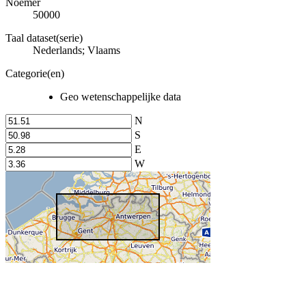
Noemer
50000
Taal dataset(serie)
Nederlands; Vlaams
Categorie(en)
Geo wetenschappelijke data
N
S
E
W