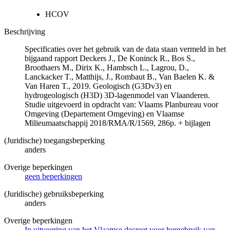
HCOV
Beschrijving
Specificaties over het gebruik van de data staan vermeld in het
bijgaand rapport Deckers J., De Koninck R., Bos S.,
Broothaers M., Dirix K., Hambsch L., Lagrou, D.,
Lanckacker T., Matthijs, J., Rombaut B., Van Baelen K. &
Van Haren T., 2019. Geologisch (G3Dv3) en
hydrogeologisch (H3D) 3D-lagenmodel van Vlaanderen.
Studie uitgevoerd in opdracht van: Vlaams Planbureau voor
Omgeving (Departement Omgeving) en Vlaamse
Milieumaatschappij 2018/RMA/R/1569, 286p. + bijlagen
(Juridische) toegangsbeperking
anders
Overige beperkingen
geen beperkingen
(Juridische) gebruiksbeperking
anders
Overige beperkingen
In uitvoering van het Vlaamse decreet voor hergebruik van