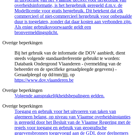
overheidsinformatie, is het hergebruik geregeld d.m.v. de
Modellicentie voor gratis hergebruik. Dit betekent dat elk
commercieel of niet-commercieel hergebruik voor onbepaalde
duur is toegelaten, zonder dat daar kosten aan verbonden zijn.
Als enige gebruiksvoorwaarde geldt een
bronvermeldingsplicht.
Overige beperkingen
Bij het gebruik van de informatie die DOV aanbiedt, dient
steeds volgende standaardreferentie gebruikt te worden:
Databank Ondergrond Vlaanderen - (vermelding van de
beheerder en de specifieke geraadpleegde gegevens) -
Geraadpleegd op dd/mm/jjjj, op
https://www.dov.vlaanderen.be
Overige beperkingen
Volgende aansprakelijkheidsbepalingen gelden.
Overige beperkingen
Toegang en gebruik voor het uitvoeren van taken van
algemeen belang, op niveau van Vlaamse overheidsinstanties
is geregeld door het Besluit van de Vlaamse Regering met de
regels voor toegang en gebruik van geografische
gegevensbronnen toegevoegd aan de GDI, door deelnemers