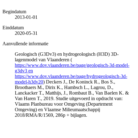
Begindatum
2013-01-01
Einddatum
2020-05-31
Aanvullende informatie
Geologisch (G3Dv3) en hydrogeologisch (H3D) 3D-
lagenmodel van Vlaanderen (
https://www.dov.vlaanderen.be/page/geologisch-3d-model-
g3dv3 en
https://www.dov.vlaanderen.be/page/hydrogeologisch-3d-
model-h3dv20
) Deckers J., De Koninck R., Bos S.,
Broothaers M., Dirix K., Hambsch L., Lagrou, D.,
Lanckacker T., Matthijs, J., Rombaut B., Van Baelen K. &
Van Haren T., 2019. Studie uitgevoerd in opdracht van:
Vlaams Planbureau voor Omgeving (Departement
Omgeving) en Vlaamse Milieumaatschappij
2018/RMA/R/1569, 286p + bijlagen.