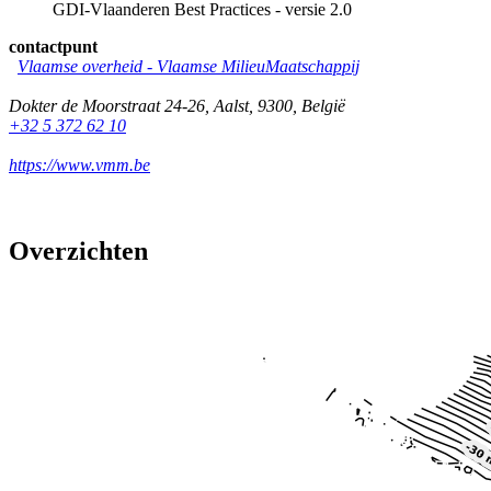
GDI-Vlaanderen Best Practices - versie 2.0
contactpunt
Vlaamse overheid - Vlaamse MilieuMaatschappij
Dokter de Moorstraat 24-26
,
Aalst
,
9300
,
België
+32 5 372 62 10
https://www.vmm.be
Overzichten