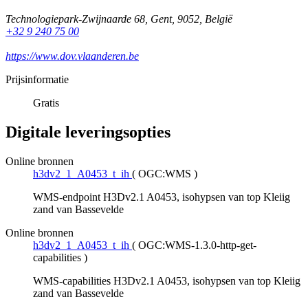
Technologiepark-Zwijnaarde 68
,
Gent
,
9052
,
België
+32 9 240 75 00
https://www.dov.vlaanderen.be
Prijsinformatie
Gratis
Digitale leveringsopties
Online bronnen
h3dv2_1_A0453_t_ih
(
OGC:WMS
)
WMS-endpoint H3Dv2.1 A0453, isohypsen van top Kleiig
zand van Bassevelde
Online bronnen
h3dv2_1_A0453_t_ih
(
OGC:WMS-1.3.0-http-get-
capabilities
)
WMS-capabilities H3Dv2.1 A0453, isohypsen van top Kleiig
zand van Bassevelde