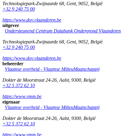
Technologiepark-Zwijnaarde 68
,
Gent
,
9052
,
België
+32 9 240 75 00
https://www.dov.vlaanderen.be
uitgever
Ondersteunend Centrum Databank Ondergrond Vlaanderen
Technologiepark-Zwijnaarde 68
,
Gent
,
9052
,
België
+32 9 240 75 00
https://www.dov.vlaanderen.be
beheerder
Vlaamse overheid - Vlaamse MilieuMaatschappij
Dokter de Moorstraat 24-26
,
Aalst
,
9300
,
België
+32 5 372 62 10
https://www.vmm.be
eigenaar
Vlaamse overheid - Vlaamse MilieuMaatschappij
Dokter de Moorstraat 24-26
,
Aalst
,
9300
,
België
+32 5 372 62 10
https://www.vmm.be