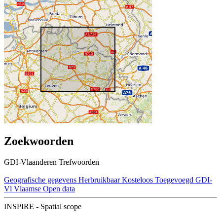
Zoekwoorden
GDI-Vlaanderen Trefwoorden
Geografische gegevens
Herbruikbaar
Kosteloos
Toegevoegd GDI-
Vl
Vlaamse Open data
INSPIRE - Spatial scope