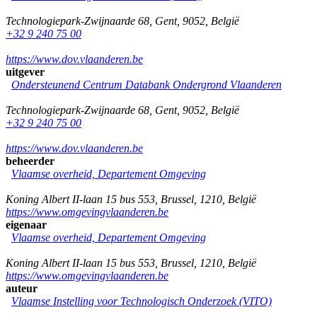
Technologiepark-Zwijnaarde 68
,
Gent
,
9052
,
België
+32 9 240 75 00
https://www.dov.vlaanderen.be
uitgever
Ondersteunend Centrum Databank Ondergrond Vlaanderen
Technologiepark-Zwijnaarde 68
,
Gent
,
9052
,
België
+32 9 240 75 00
https://www.dov.vlaanderen.be
beheerder
Vlaamse overheid, Departement Omgeving
Koning Albert II-laan 15 bus 553
,
Brussel
,
1210
,
België
https://www.omgevingvlaanderen.be
eigenaar
Vlaamse overheid, Departement Omgeving
Koning Albert II-laan 15 bus 553
,
Brussel
,
1210
,
België
https://www.omgevingvlaanderen.be
auteur
Vlaamse Instelling voor Technologisch Onderzoek (VITO)