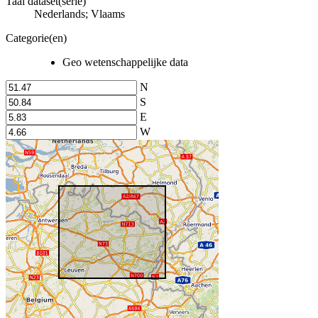
Taal dataset(serie)
Nederlands; Vlaams
Categorie(en)
Geo wetenschappelijke data
N
S
E
W