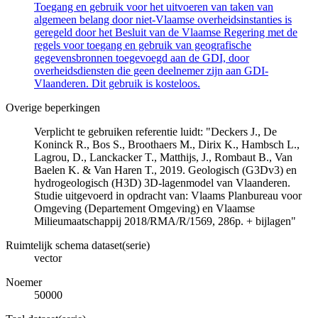
Toegang en gebruik voor het uitvoeren van taken van
algemeen belang door niet-Vlaamse overheidsinstanties is
geregeld door het Besluit van de Vlaamse Regering met de
regels voor toegang en gebruik van geografische
gegevensbronnen toegevoegd aan de GDI, door
overheidsdiensten die geen deelnemer zijn aan GDI-
Vlaanderen. Dit gebruik is kosteloos.
Overige beperkingen
Verplicht te gebruiken referentie luidt: "Deckers J., De
Koninck R., Bos S., Broothaers M., Dirix K., Hambsch L.,
Lagrou, D., Lanckacker T., Matthijs, J., Rombaut B., Van
Baelen K. & Van Haren T., 2019. Geologisch (G3Dv3) en
hydrogeologisch (H3D) 3D-lagenmodel van Vlaanderen.
Studie uitgevoerd in opdracht van: Vlaams Planbureau voor
Omgeving (Departement Omgeving) en Vlaamse
Milieumaatschappij 2018/RMA/R/1569, 286p. + bijlagen"
Ruimtelijk schema dataset(serie)
vector
Noemer
50000