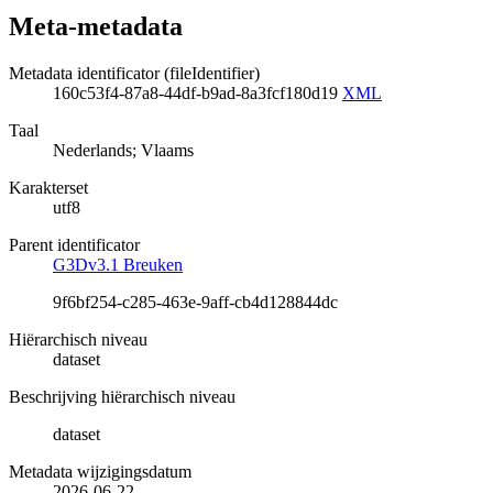
Meta-metadata
Metadata identificator (fileIdentifier)
160c53f4-87a8-44df-b9ad-8a3fcf180d19
XML
Taal
Nederlands; Vlaams
Karakterset
utf8
Parent identificator
G3Dv3.1 Breuken
9f6bf254-c285-463e-9aff-cb4d128844dc
Hiërarchisch niveau
dataset
Beschrijving hiërarchisch niveau
dataset
Metadata wijzigingsdatum
2026-06-22