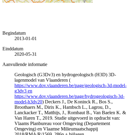
Begindatum
2013-01-01
Einddatum
2020-05-31
Aanvullende informatie
Geologisch (G3Dv3) en hydrogeologisch (H3D) 3D-
lagenmodel van Vlaanderen (
https://www.dov.vlaanderen.be/page/geologisch-3d-model-
g3dv3 en
https://www.dov.vlaanderen.be/page/hydrogeologisch-3d-
model-h3dv20
) Deckers J., De Koninck R., Bos S.,
Broothaers M., Dirix K., Hambsch L., Lagrou, D.,
Lanckacker T., Matthijs, J., Rombaut B., Van Baelen K. &
Van Haren T., 2019. Studie uitgevoerd in opdracht van:
Vlaams Planbureau voor Omgeving (Departement
Omgeving) en Vlaamse Milieumaatschappij
2018/RMA/R/1569, 286p + bijlagen.