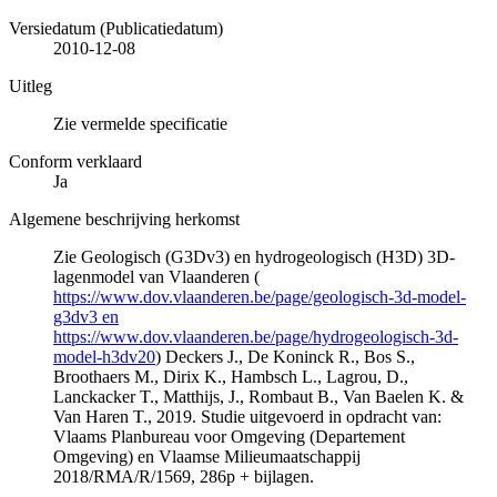
Versiedatum (Publicatiedatum)
2010-12-08
Uitleg
Zie vermelde specificatie
Conform verklaard
Ja
Algemene beschrijving herkomst
Zie Geologisch (G3Dv3) en hydrogeologisch (H3D) 3D-
lagenmodel van Vlaanderen (
https://www.dov.vlaanderen.be/page/geologisch-3d-model-
g3dv3 en
https://www.dov.vlaanderen.be/page/hydrogeologisch-3d-
model-h3dv20
) Deckers J., De Koninck R., Bos S.,
Broothaers M., Dirix K., Hambsch L., Lagrou, D.,
Lanckacker T., Matthijs, J., Rombaut B., Van Baelen K. &
Van Haren T., 2019. Studie uitgevoerd in opdracht van:
Vlaams Planbureau voor Omgeving (Departement
Omgeving) en Vlaamse Milieumaatschappij
2018/RMA/R/1569, 286p + bijlagen.