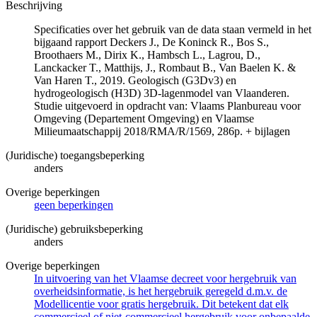
Beschrijving
Specificaties over het gebruik van de data staan vermeld in het
bijgaand rapport Deckers J., De Koninck R., Bos S.,
Broothaers M., Dirix K., Hambsch L., Lagrou, D.,
Lanckacker T., Matthijs, J., Rombaut B., Van Baelen K. &
Van Haren T., 2019. Geologisch (G3Dv3) en
hydrogeologisch (H3D) 3D-lagenmodel van Vlaanderen.
Studie uitgevoerd in opdracht van: Vlaams Planbureau voor
Omgeving (Departement Omgeving) en Vlaamse
Milieumaatschappij 2018/RMA/R/1569, 286p. + bijlagen
(Juridische) toegangsbeperking
anders
Overige beperkingen
geen beperkingen
(Juridische) gebruiksbeperking
anders
Overige beperkingen
In uitvoering van het Vlaamse decreet voor hergebruik van
overheidsinformatie, is het hergebruik geregeld d.m.v. de
Modellicentie voor gratis hergebruik. Dit betekent dat elk
commercieel of niet-commercieel hergebruik voor onbepaalde