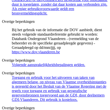
duur is toegelaten, zonder dat daar kosten aan verbonden zijn.
Als enige gebruiksvoorwaarde geldt een
bronvermeldingsplicht.
Overige beperkingen
Bij het gebruik van de informatie die DOV aanbiedt, dient
steeds volgende standaardreferentie gebruikt te worden:
Databank Ondergrond Vlaanderen - (vermelding van de
beheerder en de specifieke geraadpleegde gegevens) -
Geraadpleegd op dd/mm/jjjj, op
https://www.dov.vlaanderen.be
Overige beperkingen
Volgende aansprakelijkheidsbepalingen gelden.
Overige beperkingen
Toegang en gebruik voor het uitvoeren van taken van
algemeen belang, op niveau van Vlaamse overheidsinstanties
is geregeld door het Besluit van de Vlaamse Regering met de
regels voor toegang en gebruik van geografische
gegevensbronnen toegevoegd aan de GDI, door deelnemers
GDI-Vlaanderen. Dit gebruik is kosteloos.
Overige beperkingen