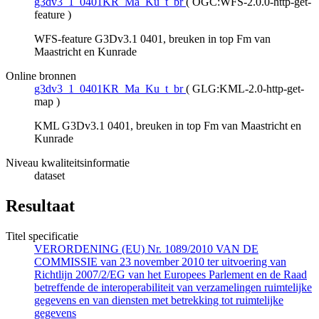
g3dv3_1_0401KR_Ma_Ku_t_br
(
OGC:WFS-2.0.0-http-get-
feature
)
WFS-feature G3Dv3.1 0401, breuken in top Fm van
Maastricht en Kunrade
Online bronnen
g3dv3_1_0401KR_Ma_Ku_t_br
(
GLG:KML-2.0-http-get-
map
)
KML G3Dv3.1 0401, breuken in top Fm van Maastricht en
Kunrade
Niveau kwaliteitsinformatie
dataset
Resultaat
Titel specificatie
VERORDENING (EU) Nr. 1089/2010 VAN DE
COMMISSIE van 23 november 2010 ter uitvoering van
Richtlijn 2007/2/EG van het Europees Parlement en de Raad
betreffende de interoperabiliteit van verzamelingen ruimtelijke
gegevens en van diensten met betrekking tot ruimtelijke
gegevens