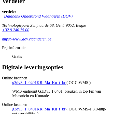
Verdeler
verdeler
Databank Ondergrond Vlaanderen (DOV)
Technologiepark-Zwijnaarde 68
,
Gent
,
9052
,
België
+32 9 240 75 00
https://www.dov.vlaanderen.be
Prijsinformatie
Gratis
Digitale leveringsopties
Online bronnen
g3dv3_1_0401KR_Ma_Ku_t_br
(
OGC:WMS
)
WMS-endpoint G3Dv3.1 0401, breuken in top Fm van
Maastricht en Kunrade
Online bronnen
g3dv3_1_0401KR_Ma_Ku_t_br
(
OGC:WMS-1.3.0-http-
get-capabilities
)