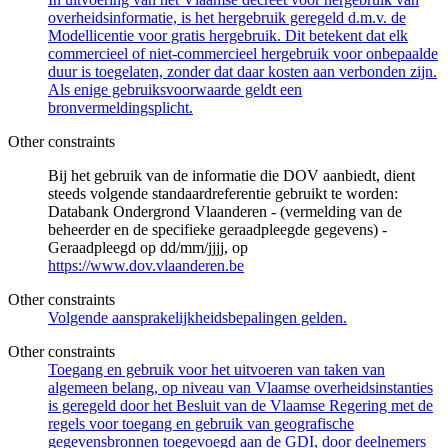
overheidsinformatie, is het hergebruik geregeld d.m.v. de
Modellicentie voor gratis hergebruik. Dit betekent dat elk
commercieel of niet-commercieel hergebruik voor onbepaalde
duur is toegelaten, zonder dat daar kosten aan verbonden zijn.
Als enige gebruiksvoorwaarde geldt een
bronvermeldingsplicht.
Other constraints
Bij het gebruik van de informatie die DOV aanbiedt, dient
steeds volgende standaardreferentie gebruikt te worden:
Databank Ondergrond Vlaanderen - (vermelding van de
beheerder en de specifieke geraadpleegde gegevens) -
Geraadpleegd op dd/mm/jjjj, op
https://www.dov.vlaanderen.be
Other constraints
Volgende aansprakelijkheidsbepalingen gelden.
Other constraints
Toegang en gebruik voor het uitvoeren van taken van
algemeen belang, op niveau van Vlaamse overheidsinstanties
is geregeld door het Besluit van de Vlaamse Regering met de
regels voor toegang en gebruik van geografische
gegevensbronnen toegevoegd aan de GDI, door deelnemers