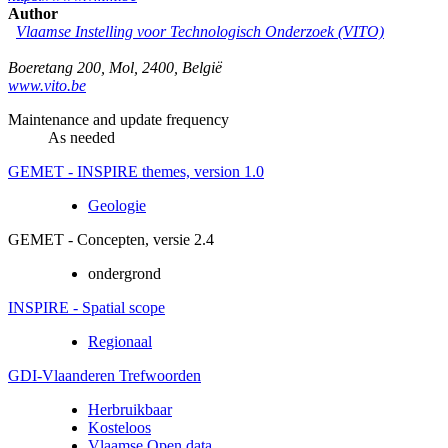
Author
Vlaamse Instelling voor Technologisch Onderzoek (VITO)
Boeretang 200
,
Mol
,
2400
,
België
www.vito.be
Maintenance and update frequency
As needed
GEMET - INSPIRE themes, version 1.0
Geologie
GEMET - Concepten, versie 2.4
ondergrond
INSPIRE - Spatial scope
Regionaal
GDI-Vlaanderen Trefwoorden
Herbruikbaar
Kosteloos
Vlaamse Open data