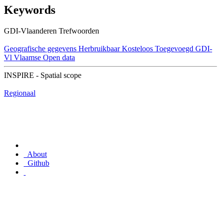
Keywords
GDI-Vlaanderen Trefwoorden
Geografische gegevens
Herbruikbaar
Kosteloos
Toegevoegd GDI-
Vl
Vlaamse Open data
INSPIRE - Spatial scope
Regionaal
About
Github