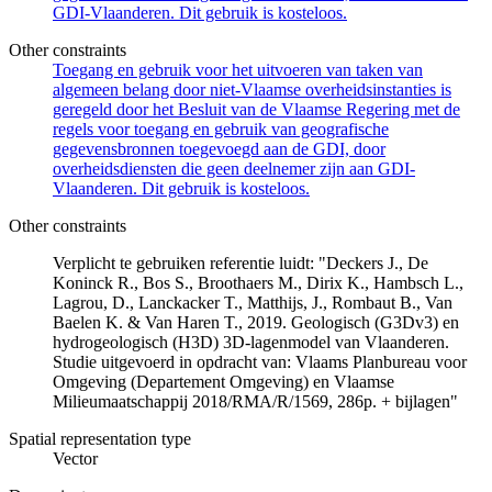
GDI-Vlaanderen. Dit gebruik is kosteloos.
Other constraints
Toegang en gebruik voor het uitvoeren van taken van
algemeen belang door niet-Vlaamse overheidsinstanties is
geregeld door het Besluit van de Vlaamse Regering met de
regels voor toegang en gebruik van geografische
gegevensbronnen toegevoegd aan de GDI, door
overheidsdiensten die geen deelnemer zijn aan GDI-
Vlaanderen. Dit gebruik is kosteloos.
Other constraints
Verplicht te gebruiken referentie luidt: "Deckers J., De
Koninck R., Bos S., Broothaers M., Dirix K., Hambsch L.,
Lagrou, D., Lanckacker T., Matthijs, J., Rombaut B., Van
Baelen K. & Van Haren T., 2019. Geologisch (G3Dv3) en
hydrogeologisch (H3D) 3D-lagenmodel van Vlaanderen.
Studie uitgevoerd in opdracht van: Vlaams Planbureau voor
Omgeving (Departement Omgeving) en Vlaamse
Milieumaatschappij 2018/RMA/R/1569, 286p. + bijlagen"
Spatial representation type
Vector