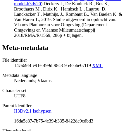
model-h3dv20
) Deckers J., De Koninck R., Bos S.,
Broothaers M., Dirix K., Hambsch L., Lagrou, D.,
Lanckacker T., Matthijs, J., Rombaut B., Van Baelen K. &
Van Haren T., 2019. Studie uitgevoerd in opdracht van:
Vlaams Planbureau voor Omgeving (Departement
Omgeving) en Vlaamse Milieumaatschappij
2018/RMA/R/1569, 286p + bijlagen.
Meta-metadata
File identifier
14ca69f4-e91e-499d-98c3-954c6be67f19
XML
Metadata language
Nederlands; Vlaams
Character set
UTF8
Parent identifier
H3Dv2.1 Isohypsen
16da5e87-7b75-4c39-b335-8422de9cdbd3
Hierarchy level