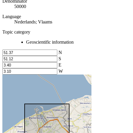
Denominator
50000
Language
Nederlands; Vlaams
Topic category
Geoscientific information
N
S
E
W