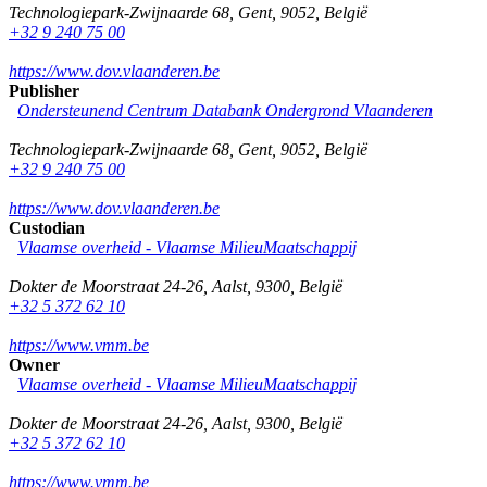
Technologiepark-Zwijnaarde 68
,
Gent
,
9052
,
België
+32 9 240 75 00
https://www.dov.vlaanderen.be
Publisher
Ondersteunend Centrum Databank Ondergrond Vlaanderen
Technologiepark-Zwijnaarde 68
,
Gent
,
9052
,
België
+32 9 240 75 00
https://www.dov.vlaanderen.be
Custodian
Vlaamse overheid - Vlaamse MilieuMaatschappij
Dokter de Moorstraat 24-26
,
Aalst
,
9300
,
België
+32 5 372 62 10
https://www.vmm.be
Owner
Vlaamse overheid - Vlaamse MilieuMaatschappij
Dokter de Moorstraat 24-26
,
Aalst
,
9300
,
België
+32 5 372 62 10
https://www.vmm.be