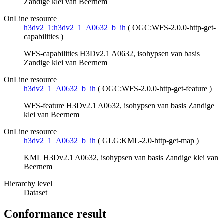
Zandige klei van Beernem
OnLine resource
h3dv2_1:h3dv2_1_A0632_b_ih
(
OGC:WFS-2.0.0-http-get-
capabilities
)
WFS-capabilities H3Dv2.1 A0632, isohypsen van basis
Zandige klei van Beernem
OnLine resource
h3dv2_1_A0632_b_ih
(
OGC:WFS-2.0.0-http-get-feature
)
WFS-feature H3Dv2.1 A0632, isohypsen van basis Zandige
klei van Beernem
OnLine resource
h3dv2_1_A0632_b_ih
(
GLG:KML-2.0-http-get-map
)
KML H3Dv2.1 A0632, isohypsen van basis Zandige klei van
Beernem
Hierarchy level
Dataset
Conformance result