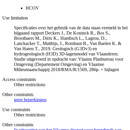
HCOV
Use limitation
Specificaties over het gebruik van de data staan vermeld in het
bijgaand rapport Deckers J., De Koninck R., Bos S.,
Broothaers M., Dirix K., Hambsch L., Lagrou, D.,
Lanckacker T., Matthijs, J., Rombaut B., Van Baelen K. &
Van Haren T., 2019. Geologisch (G3Dv3) en
hydrogeologisch (H3D) 3D-lagenmodel van Vlaanderen.
Studie uitgevoerd in opdracht van: Vlaams Planbureau voor
Omgeving (Departement Omgeving) en Vlaamse
Milieumaatschappij 2018/RMA/R/1569, 286p. + bijlagen
Access constraints
Other restrictions
Other constraints
geen beperkingen
Use constraints
Other restrictions
Other constraints
In uitvoering van het Vlaamse decreet voor hergebruik van