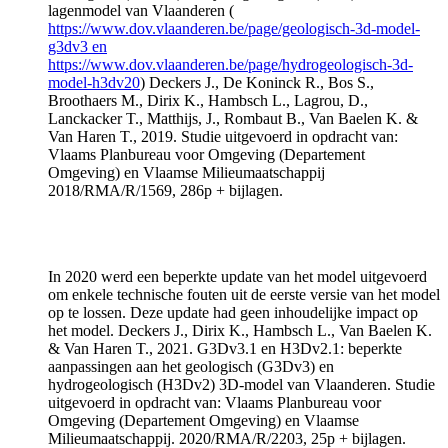
lagenmodel van Vlaanderen (
https://www.dov.vlaanderen.be/page/geologisch-3d-model-
g3dv3 en
https://www.dov.vlaanderen.be/page/hydrogeologisch-3d-
model-h3dv20
) Deckers J., De Koninck R., Bos S.,
Broothaers M., Dirix K., Hambsch L., Lagrou, D.,
Lanckacker T., Matthijs, J., Rombaut B., Van Baelen K. &
Van Haren T., 2019. Studie uitgevoerd in opdracht van:
Vlaams Planbureau voor Omgeving (Departement
Omgeving) en Vlaamse Milieumaatschappij
2018/RMA/R/1569, 286p + bijlagen.
In 2020 werd een beperkte update van het model uitgevoerd
om enkele technische fouten uit de eerste versie van het model
op te lossen. Deze update had geen inhoudelijke impact op
het model. Deckers J., Dirix K., Hambsch L., Van Baelen K.
& Van Haren T., 2021. G3Dv3.1 en H3Dv2.1: beperkte
aanpassingen aan het geologisch (G3Dv3) en
hydrogeologisch (H3Dv2) 3D-model van Vlaanderen. Studie
uitgevoerd in opdracht van: Vlaams Planbureau voor
Omgeving (Departement Omgeving) en Vlaamse
Milieumaatschappij. 2020/RMA/R/2203, 25p + bijlagen.