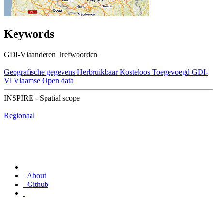
Keywords
GDI-Vlaanderen Trefwoorden
Geografische gegevens
Herbruikbaar
Kosteloos
Toegevoegd GDI-
Vl
Vlaamse Open data
INSPIRE - Spatial scope
Regionaal
About
Github