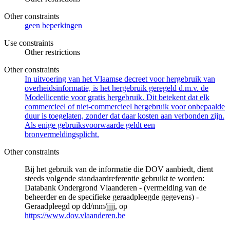
Other constraints
geen beperkingen
Use constraints
Other restrictions
Other constraints
In uitvoering van het Vlaamse decreet voor hergebruik van
overheidsinformatie, is het hergebruik geregeld d.m.v. de
Modellicentie voor gratis hergebruik. Dit betekent dat elk
commercieel of niet-commercieel hergebruik voor onbepaalde
duur is toegelaten, zonder dat daar kosten aan verbonden zijn.
Als enige gebruiksvoorwaarde geldt een
bronvermeldingsplicht.
Other constraints
Bij het gebruik van de informatie die DOV aanbiedt, dient
steeds volgende standaardreferentie gebruikt te worden:
Databank Ondergrond Vlaanderen - (vermelding van de
beheerder en de specifieke geraadpleegde gegevens) -
Geraadpleegd op dd/mm/jjjj, op
https://www.dov.vlaanderen.be