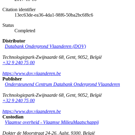
Citation identifier
13ec63de-ea36-4da1-98f6-50ba2bc6f8c6
Status
Completed
Distributor
Databank Ondergrond Vlaanderen (DOV)
Technologiepark-Zwijnaarde 68
,
Gent
,
9052
,
België
+32 9 240 75 00
https://www.dov.vlaanderen.be
Publisher
Ondersteunend Centrum Databank Ondergrond Vlaanderen
Technologiepark-Zwijnaarde 68
,
Gent
,
9052
,
België
+32 9 240 75 00
https://www.dov.vlaanderen.be
Custodian
Vlaamse overheid - Vlaamse MilieuMaatschappij
Dokter de Moorstraat 24-26
,
Aalst
,
9300
,
België