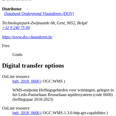
Distributor
Databank Ondergrond Vlaanderen (DOV)
Technologiepark-Zwijnaarde 68
,
Gent
,
9052
,
België
+32 9 240 75 00
https://www.dov.vlaanderen.be
Fees
Gratis
Digital transfer options
OnLine resource
hgb_2018_0600
(
OGC:WMS
)
WMS-endpoint Heffingsgebieden voor winningen, gelegen in
het Ledo-Paniseliaan Brusseliaan aquifersysteem (code 0600)
(heffingsjaar 2018-2023)
OnLine resource
hgb_2018_0600
(
OGC:WMS-1.3.0-http-get-capabilities
)