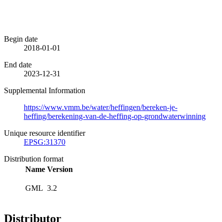
Begin date
2018-01-01
End date
2023-12-31
Supplemental Information
https://www.vmm.be/water/heffingen/bereken-je-
heffing/berekening-van-de-heffing-op-grondwaterwinning
Unique resource identifier
EPSG:31370
Distribution format
Name
Version
GML
3.2
Distributor