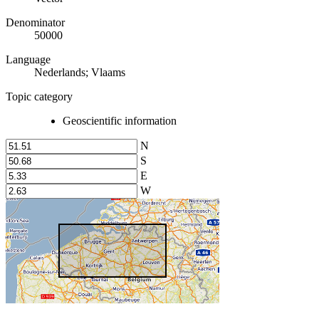
Denominator
50000
Language
Nederlands; Vlaams
Topic category
Geoscientific information
N
S
E
W