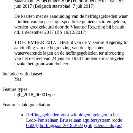
Staatsblad, 29 december 2006) en door het decreet van 30
juni 2017 (Belgisch staatsblad, 7 juli 2017).
De kaarten met de aanduiding van de heffingsgebieden waar
– indien van toepassing - specifieke gebiedsfactoren gelden,
werden goedgekeurd door de Vlaamse Regering bij besluit
dd. 1 december 2017 (BS 19/12/2017):
1 DECEMBER 2017. - Besluit van de Vlaamse Regering tot
aanduiding van de begrenzing van de afgesloten
watervoerende lagen en de heffingsgebieden ter uitvoering
van het decreet van 24 januari 1984 houdende maatregelen
inzake het grondwaterbeheer
Included with dataset
Yes
Feature types
hgb_2018_0600Type
Feature catalogue citation
Heffingsgebieden voor winningen, gelegen in het
Ledo-Paniseliaan Brusseliaan aquifersysteem (code
0600) (heffingsjaar 2018-2023) (objectencatalogus)