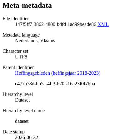
Meta-metadata
File identifier
147f5ff7-3862-4800-bdfd-1ad99beade86
XML
Metadata language
Nederlands; Vlaams
Character set
UTF8
Parent identifier
Heffingsgebieden (heffingsjaar 2018-2023)
c477a78d-bb5a-4ff3-b20f-16a23f0f7bba
Hierarchy level
Dataset
Hierarchy level name
dataset
Date stamp
2026-06-22