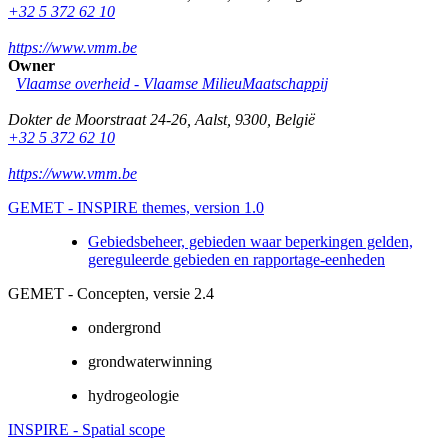
+32 5 372 62 10
https://www.vmm.be
Owner
Vlaamse overheid - Vlaamse MilieuMaatschappij
Dokter de Moorstraat 24-26
,
Aalst
,
9300
,
België
+32 5 372 62 10
https://www.vmm.be
GEMET - INSPIRE themes, version 1.0
Gebiedsbeheer, gebieden waar beperkingen gelden,
gereguleerde gebieden en rapportage-eenheden
GEMET - Concepten, versie 2.4
ondergrond
grondwaterwinning
hydrogeologie
INSPIRE - Spatial scope