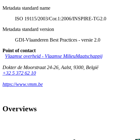
Metadata standard name
ISO 19115/2003/Cor.1:2006/INSPIRE-TG2.0
Metadata standard version
GDI-Vlaanderen Best Practices - versie 2.0
Point of contact
Vlaamse overheid - Vlaamse MilieuMaatschappij
Dokter de Moorstraat 24-26
,
Aalst
,
9300
,
België
+32 5 372 62 10
https://www.vmm.be
Overviews