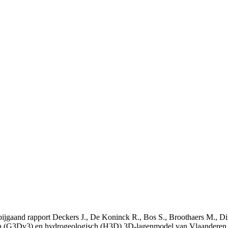
t bijgaand rapport Deckers J., De Koninck R., Bos S., Broothaers M., Di
 (G3Dv3) en hydrogeologisch (H3D) 3D-lagenmodel van Vlaanderen. S