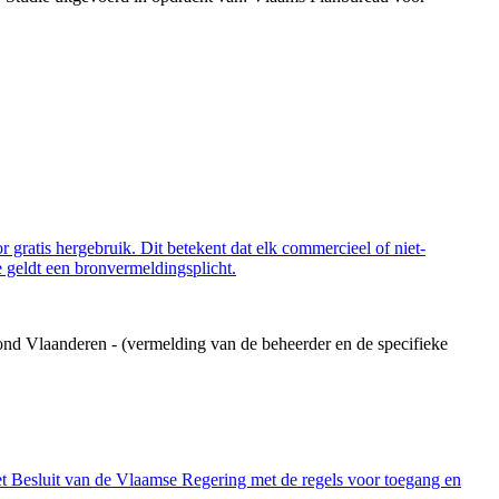
 gratis hergebruik. Dit betekent dat elk commercieel of niet-
 geldt een bronvermeldingsplicht.
ond Vlaanderen - (vermelding van de beheerder en de specifieke
et Besluit van de Vlaamse Regering met de regels voor toegang en