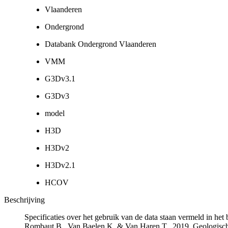
Vlaanderen
Ondergrond
Databank Ondergrond Vlaanderen
VMM
G3Dv3.1
G3Dv3
model
H3D
H3Dv2
H3Dv2.1
HCOV
Beschrijving
Specificaties over het gebruik van de data staan vermeld in he
Rombaut B., Van Baelen K. & Van Haren T., 2019. Geologisch