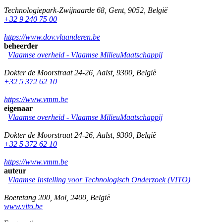
Technologiepark-Zwijnaarde 68
,
Gent
,
9052
,
België
+32 9 240 75 00
https://www.dov.vlaanderen.be
beheerder
Vlaamse overheid - Vlaamse MilieuMaatschappij
Dokter de Moorstraat 24-26
,
Aalst
,
9300
,
België
+32 5 372 62 10
https://www.vmm.be
eigenaar
Vlaamse overheid - Vlaamse MilieuMaatschappij
Dokter de Moorstraat 24-26
,
Aalst
,
9300
,
België
+32 5 372 62 10
https://www.vmm.be
auteur
Vlaamse Instelling voor Technologisch Onderzoek (VITO)
Boeretang 200
,
Mol
,
2400
,
België
www.vito.be