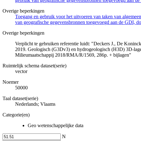
gebruik van geografische gegevensbronnen toegevoegd aan de 
Overige beperkingen
Toegang en gebruik voor het uitvoeren van taken van algemeen 
van geografische gegevensbronnen toegevoegd aan de GDI, door
Overige beperkingen
Verplicht te gebruiken referentie luidt: "Deckers J., De Koni
2019. Geologisch (G3Dv3) en hydrogeologisch (H3D) 3D-lage
Milieumaatschappij 2018/RMA/R/1569, 286p. + bijlagen"
Ruimtelijk schema dataset(serie)
vector
Noemer
50000
Taal dataset(serie)
Nederlands; Vlaams
Categorie(en)
Geo wetenschappelijke data
N