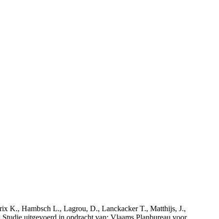
rix K., Hambsch L., Lagrou, D., Lanckacker T., Matthijs, J.,
tudie uitgevoerd in opdracht van: Vlaams Planbureau voor