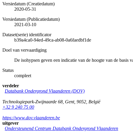
Versiedatum (Creatiedatum)
2020-05-31
Versiedatum (Publicatiedatum)
2021-03-10
Dataset(serie) identificator
b39a4ca0-94ed-49ca-ab08-0a6faedbf1de
Doel van vervaardiging
De isohypsen geven een indicatie van de hoogte van de basis
Status
compleet
verdeler
Databank Ondergrond Vlaanderen (DOV)
Technologiepark-Zwijnaarde 68
,
Gent
,
9052
,
België
+32 9 240 75 00
https://www.dov.vlaanderen.be
uitgever
Ondersteunend Centrum Databank Ondergrond Vlaanderen