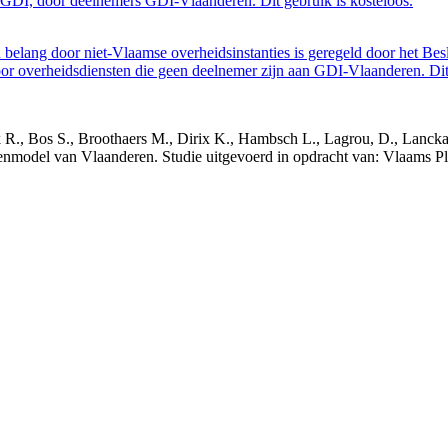
GDI, door deelnemers GDI-Vlaanderen. Dit gebruik is kosteloos.
belang door niet-Vlaamse overheidsinstanties is geregeld door het Bes
 overheidsdiensten die geen deelnemer zijn aan GDI-Vlaanderen. Dit 
nck R., Bos S., Broothaers M., Dirix K., Hambsch L., Lagrou, D., Lanck
nmodel van Vlaanderen. Studie uitgevoerd in opdracht van: Vlaams