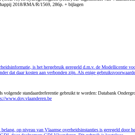
appij 2018/RMA/R/1569, 286p. + bijlagen
eidsinformatie, is het hergebruik geregeld d.m.v. de Modellicentie voor
nder dat daar kosten aan verbonden zijn. Als enige gebruiksvoorwaarde
eds volgende standaardreferentie gebruikt te worden: Databank Ondergr
ps://www.dov.vlaanderen.be
belang, op niveau van Vlaamse overheidsinstanties is geregeld door h