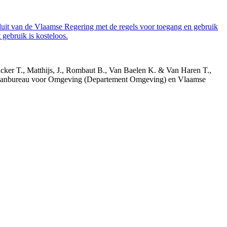
luit van de Vlaamse Regering met de regels voor toegang en gebruik
gebruik is kosteloos.
acker T., Matthijs, J., Rombaut B., Van Baelen K. & Van Haren T.,
 Planbureau voor Omgeving (Departement Omgeving) en Vlaamse