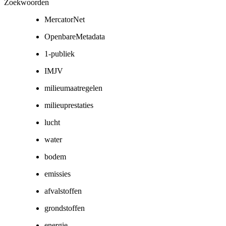
Zoekwoorden
MercatorNet
OpenbareMetadata
1-publiek
IMJV
milieumaatregelen
milieuprestaties
lucht
water
bodem
emissies
afvalstoffen
grondstoffen
energie