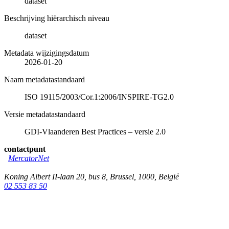
dataset
Beschrijving hiërarchisch niveau
dataset
Metadata wijzigingsdatum
2026-01-20
Naam metadatastandaard
ISO 19115/2003/Cor.1:2006/INSPIRE-TG2.0
Versie metadatastandaard
GDI-Vlaanderen Best Practices – versie 2.0
contactpunt
MercatorNet
Koning Albert II-laan 20, bus 8
,
Brussel
,
1000
,
België
02 553 83 50