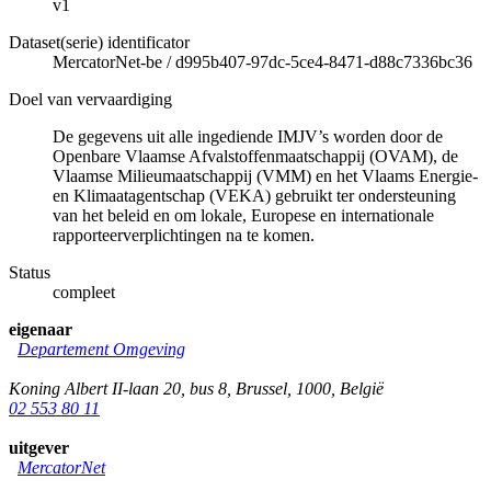
v1
Dataset(serie) identificator
MercatorNet-be
/
d995b407-97dc-5ce4-8471-d88c7336bc36
Doel van vervaardiging
De gegevens uit alle ingediende IMJV’s worden door de
Openbare Vlaamse Afvalstoffenmaatschappij (OVAM), de
Vlaamse Milieumaatschappij (VMM) en het Vlaams Energie-
en Klimaatagentschap (VEKA) gebruikt ter ondersteuning
van het beleid en om lokale, Europese en internationale
rapporteerverplichtingen na te komen.
Status
compleet
eigenaar
Departement Omgeving
Koning Albert II-laan 20, bus 8
,
Brussel
,
1000
,
België
02 553 80 11
uitgever
MercatorNet