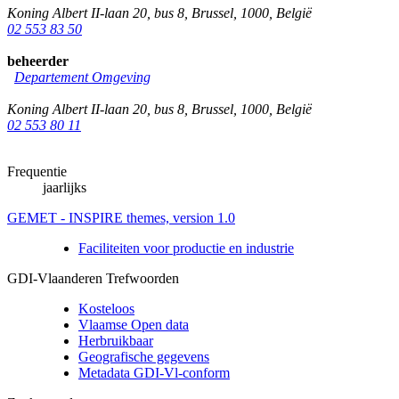
Koning Albert II-laan 20, bus 8
,
Brussel
,
1000
,
België
02 553 83 50
beheerder
Departement Omgeving
Koning Albert II-laan 20, bus 8
,
Brussel
,
1000
,
België
02 553 80 11
Frequentie
jaarlijks
GEMET - INSPIRE themes, version 1.0
Faciliteiten voor productie en industrie
GDI-Vlaanderen Trefwoorden
Kosteloos
Vlaamse Open data
Herbruikbaar
Geografische gegevens
Metadata GDI-Vl-conform