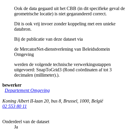
Ook de data gegaard uit het CBB (in dit specifieke geval de
geometrische locatie) is niet gegarandeerd correct.
Dit is ook vrij invoer zonder koppeling met een unieke
databron.
Bij de publicatie van deze dataset via
de MercatorNet-dienstverlening van Beleidsdomein
Omgeving
werden de volgende technische verwerkingsstappen
uitgevoerd: SnapToGrid3 (Rond coördinaten af tot 3
decimalen (millimeter).).
bewerker
Departement Omgeving
Koning Albert II-laan 20, bus 8
,
Brussel
,
1000
,
België
02 553 80 11
Onderdeel van de dataset
Ja