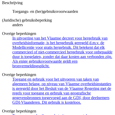
Beschrijving
Toegangs- en (her)gebruiksvoorwaarden
(Juridische) gebruiksbeperking
anders
Overige beperkingen
In uitvoering van het Vlaamse decreet voor hergebruik van
overheidsinformatie, is het hergebruik geregeld d.m.v. de
Modellicentie voor gratis hergebruik. Dit betekent dat elk
commercieel of niet-commercieel hergebruik voor onbepaalde
duur is toegelaten, zonder dat daar kosten aan verbonden zijn.
Als enige gebruiksvoorwaarde geldt een
bronvermeldingsplicht.
Overige beperkingen
Toegang en gebruik voor het uitvoeren van taken van
algemeen belang, op niveau van Vlaamse overheidsinstanties
is geregeld door het Besluit van de Vlaamse Regering met de
regels voor toegang en gebruik van geografische
gegevensbronnen toegevoegd aan de GDI, door deelnemers
GDI-Vlaanderen. Dit gebruik is kosteloos.
Overige beperkingen