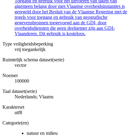
Toegang en gebruik voor het uitvoeren van taken van
algemeen belang door niet-Vlaamse overheidsinstanties is
geregeld door het Besluit van de Vlaamse Regering met de
regels voor toegang en gebruik van geografische
gegevensbronnen toegevoegd aan de GDI, door
overheidsdiensten die geen deelnemer zijn aan GDI-
Vlaanderen. Dit gebruik is kosteloos.
Type veiligheidsbeperking
vrij toegankelijk
Ruimtelijk schema dataset(serie)
vector
Noemer
100000
Taal dataset(serie)
Nederlands; Vlaams
Karakterset
utf8
Categorie(en)
natuur en milieu