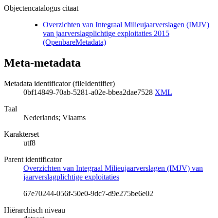
Objectencatalogus citaat
Overzichten van Integraal Milieujaarverslagen (IMJV)
van jaarverslagplichtige exploitaties 2015
(OpenbareMetadata)
Meta-metadata
Metadata identificator (fileIdentifier)
0bf14849-70ab-5281-a02e-bbea2dae7528
XML
Taal
Nederlands; Vlaams
Karakterset
utf8
Parent identificator
Overzichten van Integraal Milieujaarverslagen (IMJV) van
jaarverslagplichtige exploitaties
67e70244-056f-50e0-9dc7-d9e275be6e02
Hiërarchisch niveau