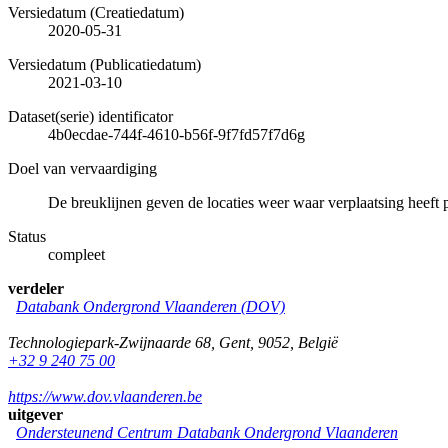
Versiedatum (Creatiedatum)
2020-05-31
Versiedatum (Publicatiedatum)
2021-03-10
Dataset(serie) identificator
4b0ecdae-744f-4610-b56f-9f7fd57f7d6g
Doel van vervaardiging
De breuklijnen geven de locaties weer waar verplaatsing heeft 
Status
compleet
verdeler
Databank Ondergrond Vlaanderen (DOV)
Technologiepark-Zwijnaarde 68
,
Gent
,
9052
,
België
+32 9 240 75 00
https://www.dov.vlaanderen.be
uitgever
Ondersteunend Centrum Databank Ondergrond Vlaanderen