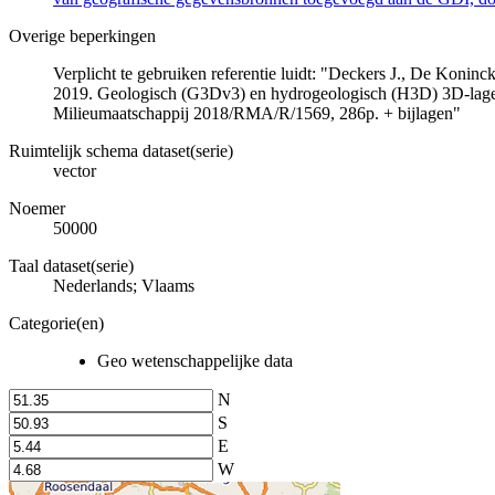
Overige beperkingen
Verplicht te gebruiken referentie luidt: "Deckers J., De Koni
2019. Geologisch (G3Dv3) en hydrogeologisch (H3D) 3D-lage
Milieumaatschappij 2018/RMA/R/1569, 286p. + bijlagen"
Ruimtelijk schema dataset(serie)
vector
Noemer
50000
Taal dataset(serie)
Nederlands; Vlaams
Categorie(en)
Geo wetenschappelijke data
N
S
E
W