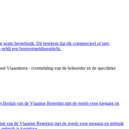
 gratis hergebruik. Dit betekent dat elk commercieel of niet-
 geldt een bronvermeldingsplicht.
ond Vlaanderen - (vermelding van de beheerder en de specifieke
et Besluit van de Vlaamse Regering met de regels voor toegang en
luit van de Vlaamse Regering met de regels voor toegang en gebruik
gebruik is kosteloos.