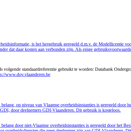
eidsinformatie, is het hergebruik geregeld d.m.v. de Modellicentie voor
nder dat daar kosten aan verbonden zijn. Als enige gebruiksvoorwaarde
eds volgende standaardreferentie gebruikt te worden: Databank Ondergr
ps://www.dov.vlaanderen.be
belang, op niveau van Vlaamse overheidsinstanties is geregeld door h
GDI, door deelnemers GDI-Vlaanderen. Dit gebruik is kosteloos.
belang door niet-Vlaamse overheidsinstanties is geregeld door het Bes
 overheidsdiensten die geen deelnemer zijn aan GDI-Vlaanderen. Dit 