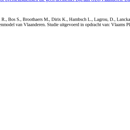
nck R., Bos S., Broothaers M., Dirix K., Hambsch L., Lagrou, D., Lanck
nmodel van Vlaanderen. Studie uitgevoerd in opdracht van: Vlaams