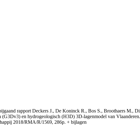
t bijgaand rapport Deckers J., De Koninck R., Bos S., Broothaers M., Di
 (G3Dv3) en hydrogeologisch (H3D) 3D-lagenmodel van Vlaanderen. S
appij 2018/RMA/R/1569, 286p. + bijlagen