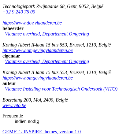
Technologiepark-Zwijnaarde 68
,
Gent
,
9052
,
België
+32 9 240 75 00
https://www.dov.vlaanderen.be
beheerder
Vlaamse overheid, Departement Omgeving
Koning Albert II-laan 15 bus 553
,
Brussel
,
1210
,
België
https://www.omgevingvlaanderen.be
eigenaar
Vlaamse overheid, Departement Omgeving
Koning Albert II-laan 15 bus 553
,
Brussel
,
1210
,
België
https://www.omgevingvlaanderen.be
auteur
Vlaamse Instelling voor Technologisch Onderzoek (VITO)
Boeretang 200
,
Mol
,
2400
,
België
www.vito.be
Frequentie
indien nodig
GEMET - INSPIRE themes, version 1.0