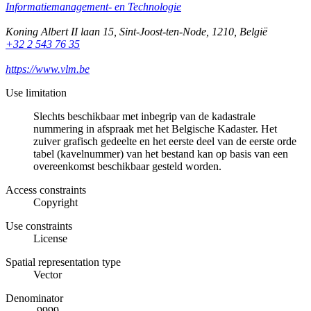
Informatiemanagement- en Technologie
Koning Albert II laan 15
,
Sint-Joost-ten-Node
,
1210
,
België
+32 2 543 76 35
https://www.vlm.be
Use limitation
Slechts beschikbaar met inbegrip van de kadastrale
nummering in afspraak met het Belgische Kadaster. Het
zuiver grafisch gedeelte en het eerste deel van de eerste orde
tabel (kavelnummer) van het bestand kan op basis van een
overeenkomst beschikbaar gesteld worden.
Access constraints
Copyright
Use constraints
License
Spatial representation type
Vector
Denominator
-9999