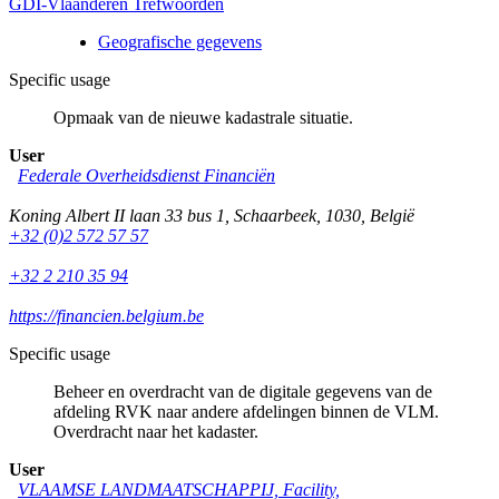
GDI-Vlaanderen Trefwoorden
Geografische gegevens
Specific usage
Opmaak van de nieuwe kadastrale situatie.
User
Federale Overheidsdienst Financiën
Koning Albert II laan 33 bus 1
,
Schaarbeek
,
1030
,
België
+32 (0)2 572 57 57
+32 2 210 35 94
https://financien.belgium.be
Specific usage
Beheer en overdracht van de digitale gegevens van de
afdeling RVK naar andere afdelingen binnen de VLM.
Overdracht naar het kadaster.
User
VLAAMSE LANDMAATSCHAPPIJ, Facility,