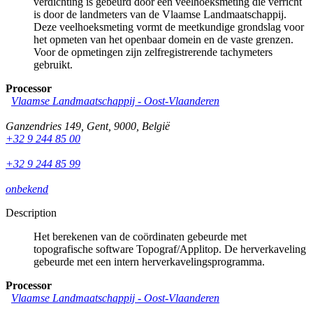
verdichting is gebeurd door een veelhoeksmeting die verricht
is door de landmeters van de Vlaamse Landmaatschappij.
Deze veelhoeksmeting vormt de meetkundige grondslag voor
het opmeten van het openbaar domein en de vaste grenzen.
Voor de opmetingen zijn zelfregistrerende tachymeters
gebruikt.
Processor
Vlaamse Landmaatschappij - Oost-Vlaanderen
Ganzendries 149
,
Gent
,
9000
,
België
+32 9 244 85 00
+32 9 244 85 99
onbekend
Description
Het berekenen van de coördinaten gebeurde met
topografische software Topograf/Applitop. De herverkaveling
gebeurde met een intern herverkavelingsprogramma.
Processor
Vlaamse Landmaatschappij - Oost-Vlaanderen