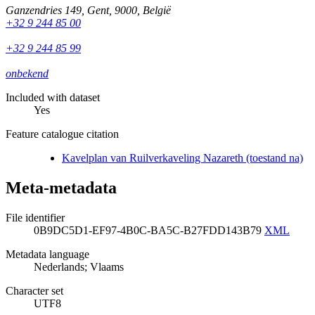
Ganzendries 149
,
Gent
,
9000
,
België
+32 9 244 85 00
+32 9 244 85 99
onbekend
Included with dataset
Yes
Feature catalogue citation
Kavelplan van Ruilverkaveling Nazareth (toestand na)
Meta-metadata
File identifier
0B9DC5D1-EF97-4B0C-BA5C-B27FDD143B79
XML
Metadata language
Nederlands; Vlaams
Character set
UTF8