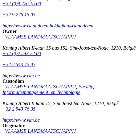
+32 (0)9 276 15 00
+32 9 276 15 05
https://www.vlaanderen.be/digitaal-vlaanderen
Owner
VLAAMSE LANDMAATSCHAPPIJ
Koning Albert II-laan 15 bus 152
,
Sint-Joost-ten-Node
,
1210
,
België
+32 (0)2 543 72 00
+32 2 543 73 97
https://www.vlm.be
Custodian
VLAAMSE LANDMAATSCHAPPIJ, Facility,
Informatiemanagement- en Technologie
Koning Albert II laan 15
,
Sint-Joost-ten-Node
,
1210
,
België
+32 2 543 76 35
https://www.vlm.be
Originator
VLAAMSE LANDMAATSCHAPPIJ