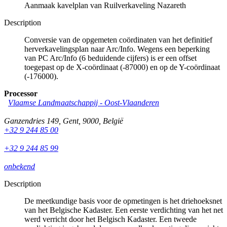
Aanmaak kavelplan van Ruilverkaveling Nazareth
Description
Conversie van de opgemeten coördinaten van het definitief
herverkavelingsplan naar Arc/Info. Wegens een beperking
van PC Arc/Info (6 beduidende cijfers) is er een offset
toegepast op de X-coördinaat (-87000) en op de Y-coördinaat
(-176000).
Processor
Vlaamse Landmaatschappij - Oost-Vlaanderen
Ganzendries 149
,
Gent
,
9000
,
België
+32 9 244 85 00
+32 9 244 85 99
onbekend
Description
De meetkundige basis voor de opmetingen is het driehoeksnet
van het Belgische Kadaster. Een eerste verdichting van het net
werd verricht door het Belgisch Kadaster. Een tweede