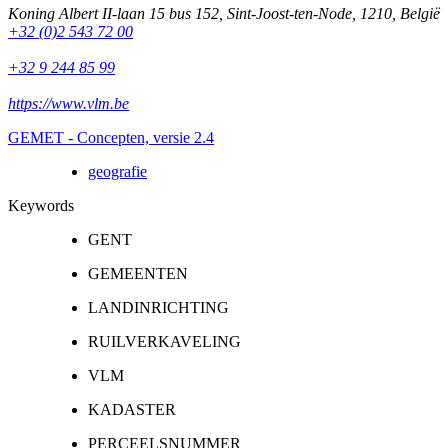
Koning Albert II-laan 15 bus 152
,
Sint-Joost-ten-Node
,
1210
,
België
+32 (0)2 543 72 00
+32 9 244 85 99
https://www.vlm.be
GEMET - Concepten, versie 2.4
geografie
Keywords
GENT
GEMEENTEN
LANDINRICHTING
RUILVERKAVELING
VLM
KADASTER
PERCEELSNUMMER