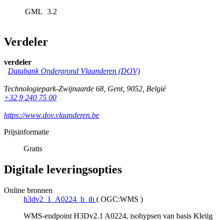
GML
3.2
Verdeler
verdeler
Databank Ondergrond Vlaanderen (DOV)
Technologiepark-Zwijnaarde 68
,
Gent
,
9052
,
België
+32 9 240 75 00
https://www.dov.vlaanderen.be
Prijsinformatie
Gratis
Digitale leveringsopties
Online bronnen
h3dv2_1_A0224_b_ih
(
OGC:WMS
)
WMS-endpoint H3Dv2.1 A0224, isohypsen van basis Kleiig