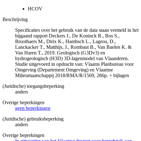
HCOV
Beschrijving
Specificaties over het gebruik van de data staan vermeld in het
bijgaand rapport Deckers J., De Koninck R., Bos S.,
Broothaers M., Dirix K., Hambsch L., Lagrou, D.,
Lanckacker T., Matthijs, J., Rombaut B., Van Baelen K. &
Van Haren T., 2019. Geologisch (G3Dv3) en
hydrogeologisch (H3D) 3D-lagenmodel van Vlaanderen.
Studie uitgevoerd in opdracht van: Vlaams Planbureau voor
Omgeving (Departement Omgeving) en Vlaamse
Milieumaatschappij 2018/RMA/R/1569, 286p. + bijlagen
(Juridische) toegangsbeperking
anders
Overige beperkingen
geen beperkingen
(Juridische) gebruiksbeperking
anders
Overige beperkingen
In uitvoering van het Vlaamse decreet voor hergebruik van