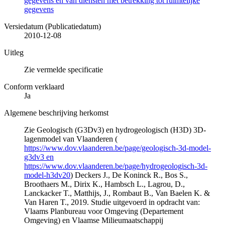
gegevens en van diensten met betrekking tot ruimtelijke
gegevens
Versiedatum (Publicatiedatum)
2010-12-08
Uitleg
Zie vermelde specificatie
Conform verklaard
Ja
Algemene beschrijving herkomst
Zie Geologisch (G3Dv3) en hydrogeologisch (H3D) 3D-
lagenmodel van Vlaanderen (
https://www.dov.vlaanderen.be/page/geologisch-3d-model-
g3dv3 en
https://www.dov.vlaanderen.be/page/hydrogeologisch-3d-
model-h3dv20
) Deckers J., De Koninck R., Bos S.,
Broothaers M., Dirix K., Hambsch L., Lagrou, D.,
Lanckacker T., Matthijs, J., Rombaut B., Van Baelen K. &
Van Haren T., 2019. Studie uitgevoerd in opdracht van:
Vlaams Planbureau voor Omgeving (Departement
Omgeving) en Vlaamse Milieumaatschappij