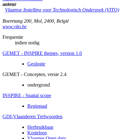
auteur
Vlaamse Instelling voor Technologisch Onderzoek (VITO)
Boeretang 200
,
Mol
,
2400
,
België
www.vito.be
Frequentie
indien nodig
GEMET - INSPIRE themes, version 1.0
Geologie
GEMET - Concepten, versie 2.4
ondergrond
INSPIRE - Spatial scope
Regionaal
GDI-Vlaanderen Trefwoorden
Herbruikbaar
Kosteloos
Vlaamse Open data