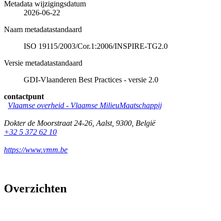
Metadata wijzigingsdatum
2026-06-22
Naam metadatastandaard
ISO 19115/2003/Cor.1:2006/INSPIRE-TG2.0
Versie metadatastandaard
GDI-Vlaanderen Best Practices - versie 2.0
contactpunt
Vlaamse overheid - Vlaamse MilieuMaatschappij
Dokter de Moorstraat 24-26
,
Aalst
,
9300
,
België
+32 5 372 62 10
https://www.vmm.be
Overzichten