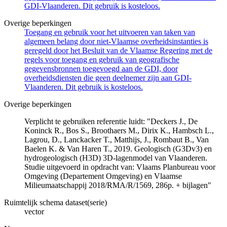
GDI-Vlaanderen. Dit gebruik is kosteloos.
Overige beperkingen
Toegang en gebruik voor het uitvoeren van taken van
algemeen belang door niet-Vlaamse overheidsinstanties is
geregeld door het Besluit van de Vlaamse Regering met de
regels voor toegang en gebruik van geografische
gegevensbronnen toegevoegd aan de GDI, door
overheidsdiensten die geen deelnemer zijn aan GDI-
Vlaanderen. Dit gebruik is kosteloos.
Overige beperkingen
Verplicht te gebruiken referentie luidt: "Deckers J., De
Koninck R., Bos S., Broothaers M., Dirix K., Hambsch L.,
Lagrou, D., Lanckacker T., Matthijs, J., Rombaut B., Van
Baelen K. & Van Haren T., 2019. Geologisch (G3Dv3) en
hydrogeologisch (H3D) 3D-lagenmodel van Vlaanderen.
Studie uitgevoerd in opdracht van: Vlaams Planbureau voor
Omgeving (Departement Omgeving) en Vlaamse
Milieumaatschappij 2018/RMA/R/1569, 286p. + bijlagen"
Ruimtelijk schema dataset(serie)
vector