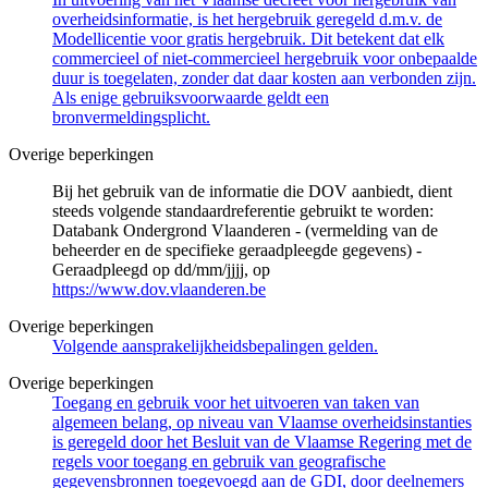
overheidsinformatie, is het hergebruik geregeld d.m.v. de
Modellicentie voor gratis hergebruik. Dit betekent dat elk
commercieel of niet-commercieel hergebruik voor onbepaalde
duur is toegelaten, zonder dat daar kosten aan verbonden zijn.
Als enige gebruiksvoorwaarde geldt een
bronvermeldingsplicht.
Overige beperkingen
Bij het gebruik van de informatie die DOV aanbiedt, dient
steeds volgende standaardreferentie gebruikt te worden:
Databank Ondergrond Vlaanderen - (vermelding van de
beheerder en de specifieke geraadpleegde gegevens) -
Geraadpleegd op dd/mm/jjjj, op
https://www.dov.vlaanderen.be
Overige beperkingen
Volgende aansprakelijkheidsbepalingen gelden.
Overige beperkingen
Toegang en gebruik voor het uitvoeren van taken van
algemeen belang, op niveau van Vlaamse overheidsinstanties
is geregeld door het Besluit van de Vlaamse Regering met de
regels voor toegang en gebruik van geografische
gegevensbronnen toegevoegd aan de GDI, door deelnemers