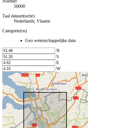
Noemer
50000
Taal dataset(serie)
Nederlands; Vlaams
Categorie(en)
Geo wetenschappelijke data
N
S
E
W