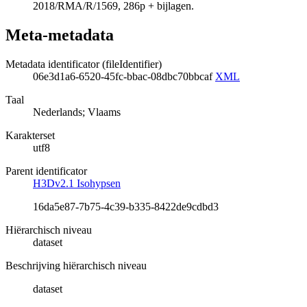
2018/RMA/R/1569, 286p + bijlagen.
Meta-metadata
Metadata identificator (fileIdentifier)
06e3d1a6-6520-45fc-bbac-08dbc70bbcaf
XML
Taal
Nederlands; Vlaams
Karakterset
utf8
Parent identificator
H3Dv2.1 Isohypsen
16da5e87-7b75-4c39-b335-8422de9cdbd3
Hiërarchisch niveau
dataset
Beschrijving hiërarchisch niveau
dataset