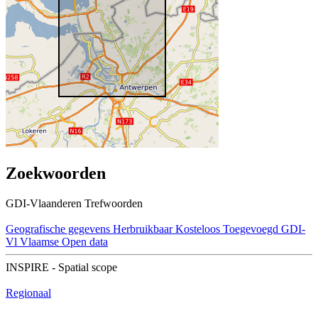
Zoekwoorden
GDI-Vlaanderen Trefwoorden
Geografische gegevens
Herbruikbaar
Kosteloos
Toegevoegd GDI-
Vl
Vlaamse Open data
INSPIRE - Spatial scope
Regionaal