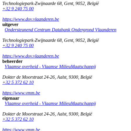
Technologiepark-Zwijnaarde 68
,
Gent
,
9052
,
België
+32 9 240 75 00
https://www.dov.vlaanderen.be
uitgever
Ondersteunend Centrum Databank Ondergrond Vlaanderen
Technologiepark-Zwijnaarde 68
,
Gent
,
9052
,
België
+32 9 240 75 00
https://www.dov.vlaanderen.be
beheerder
Vlaamse overheid - Vlaamse MilieuMaatschappij
Dokter de Moorstraat 24-26
,
Aalst
,
9300
,
België
+32 5 372 62 10
https://www.vmm.be
eigenaar
Vlaamse overheid - Vlaamse MilieuMaatschappij
Dokter de Moorstraat 24-26
,
Aalst
,
9300
,
België
+32 5 372 62 10
https://www.vmm.be