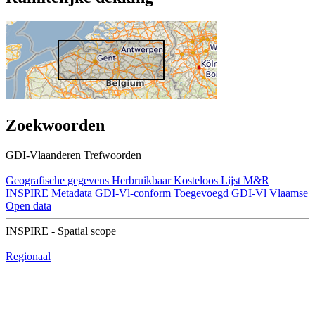
Zoekwoorden
GDI-Vlaanderen Trefwoorden
Geografische gegevens
Herbruikbaar
Kosteloos
Lijst M&R
INSPIRE
Metadata GDI-Vl-conform
Toegevoegd GDI-Vl
Vlaamse
Open data
INSPIRE - Spatial scope
Regionaal