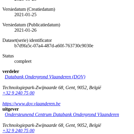
Versiedatum (Creatiedatum)
2021-01-25
Versiedatum (Publicatiedatum)
2021-01-26
Dataset(serie) identificator
b7d9fa5c-07a4-487d-a60f-763730c9030e
Status
compleet
verdeler
Databank Ondergrond Vlaanderen (DOV)
Technologiepark-Zwijnaarde 68
,
Gent
,
9052
,
België
+32 9 240 75 00
https://www.dov.vlaanderen.be
uitgever
Ondersteunend Centrum Databank Ondergrond Vlaanderen
Technologiepark-Zwijnaarde 68
,
Gent
,
9052
,
België
+32 9 240 75 00