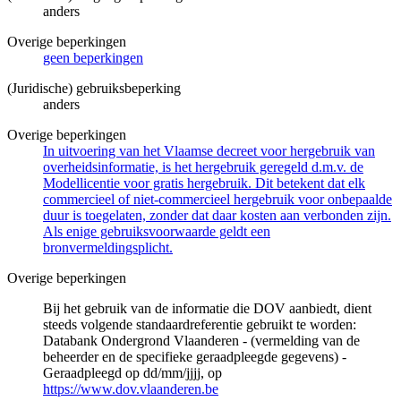
anders
Overige beperkingen
geen beperkingen
(Juridische) gebruiksbeperking
anders
Overige beperkingen
In uitvoering van het Vlaamse decreet voor hergebruik van
overheidsinformatie, is het hergebruik geregeld d.m.v. de
Modellicentie voor gratis hergebruik. Dit betekent dat elk
commercieel of niet-commercieel hergebruik voor onbepaalde
duur is toegelaten, zonder dat daar kosten aan verbonden zijn.
Als enige gebruiksvoorwaarde geldt een
bronvermeldingsplicht.
Overige beperkingen
Bij het gebruik van de informatie die DOV aanbiedt, dient
steeds volgende standaardreferentie gebruikt te worden:
Databank Ondergrond Vlaanderen - (vermelding van de
beheerder en de specifieke geraadpleegde gegevens) -
Geraadpleegd op dd/mm/jjjj, op
https://www.dov.vlaanderen.be