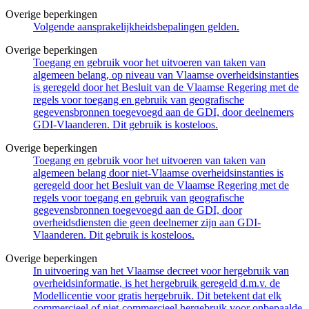
Overige beperkingen
Volgende aansprakelijkheidsbepalingen gelden.
Overige beperkingen
Toegang en gebruik voor het uitvoeren van taken van
algemeen belang, op niveau van Vlaamse overheidsinstanties
is geregeld door het Besluit van de Vlaamse Regering met de
regels voor toegang en gebruik van geografische
gegevensbronnen toegevoegd aan de GDI, door deelnemers
GDI-Vlaanderen. Dit gebruik is kosteloos.
Overige beperkingen
Toegang en gebruik voor het uitvoeren van taken van
algemeen belang door niet-Vlaamse overheidsinstanties is
geregeld door het Besluit van de Vlaamse Regering met de
regels voor toegang en gebruik van geografische
gegevensbronnen toegevoegd aan de GDI, door
overheidsdiensten die geen deelnemer zijn aan GDI-
Vlaanderen. Dit gebruik is kosteloos.
Overige beperkingen
In uitvoering van het Vlaamse decreet voor hergebruik van
overheidsinformatie, is het hergebruik geregeld d.m.v. de
Modellicentie voor gratis hergebruik. Dit betekent dat elk
commercieel of niet-commercieel hergebruik voor onbepaalde