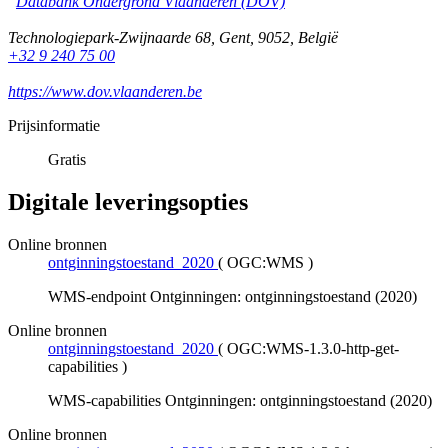
Databank Ondergrond Vlaanderen (DOV)
Technologiepark-Zwijnaarde 68
,
Gent
,
9052
,
België
+32 9 240 75 00
https://www.dov.vlaanderen.be
Prijsinformatie
Gratis
Digitale leveringsopties
Online bronnen
ontginningstoestand_2020
(
OGC:WMS
)
WMS-endpoint Ontginningen: ontginningstoestand (2020)
Online bronnen
ontginningstoestand_2020
(
OGC:WMS-1.3.0-http-get-
capabilities
)
WMS-capabilities Ontginningen: ontginningstoestand (2020)
Online bronnen