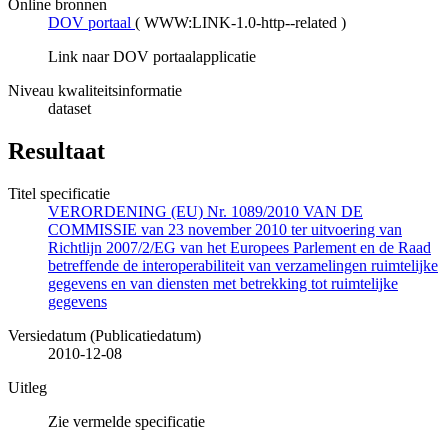
Online bronnen
DOV portaal
(
WWW:LINK-1.0-http--related
)
Link naar DOV portaalapplicatie
Niveau kwaliteitsinformatie
dataset
Resultaat
Titel specificatie
VERORDENING (EU) Nr. 1089/2010 VAN DE
COMMISSIE van 23 november 2010 ter uitvoering van
Richtlijn 2007/2/EG van het Europees Parlement en de Raad
betreffende de interoperabiliteit van verzamelingen ruimtelijke
gegevens en van diensten met betrekking tot ruimtelijke
gegevens
Versiedatum (Publicatiedatum)
2010-12-08
Uitleg
Zie vermelde specificatie