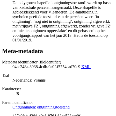
De polygonenshapefile ‘ontginningstoestand’ wordt op basis
van kadastrale percelen aangemaakt. Deze shapefile is
gebiedsdekkend voor Vlaanderen. De aanduiding in
symbolen geeft de toestand van de percelen weer: ‘in
ontginning’, ‘nog niet in ontginning’, ontginning afgewerkt,
met vrijgave FZ’, ontginning afgewerkt, zonder vrijgave FZ’
en ‘niet te ontginnen oppervlakte’ en dit gebaseerd op het
voortgangsrapport van het jaar 2018. Het is de toestand op
01/01/2019.
Meta-metadata
Metadata identificator (fileIdentifier)
04ae248a-3938-4cdb-9a0f-f5754cad70c9
XML
Taal
Nederlands; Vlaams
Karakterset
utf8
Parent identificator
Ontginningen: ontginningstoestand
d87a0fab-428d-49a6-8764-68ce523eca9f