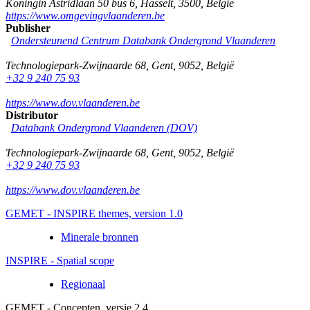
Koningin Astridlaan 50 bus 6
,
Hasselt
,
3500
,
België
https://www.omgevingvlaanderen.be
Publisher
Ondersteunend Centrum Databank Ondergrond Vlaanderen
Technologiepark-Zwijnaarde 68
,
Gent
,
9052
,
België
+32 9 240 75 93
https://www.dov.vlaanderen.be
Distributor
Databank Ondergrond Vlaanderen (DOV)
Technologiepark-Zwijnaarde 68
,
Gent
,
9052
,
België
+32 9 240 75 93
https://www.dov.vlaanderen.be
GEMET - INSPIRE themes, version 1.0
Minerale bronnen
INSPIRE - Spatial scope
Regionaal
GEMET - Concepten, versie 2.4