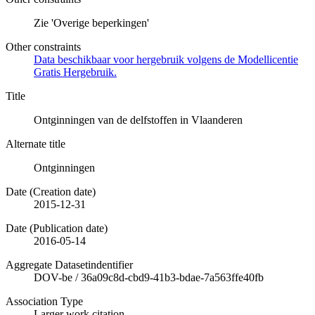
Zie 'Overige beperkingen'
Other constraints
Data beschikbaar voor hergebruik volgens de Modellicentie
Gratis Hergebruik.
Title
Ontginningen van de delfstoffen in Vlaanderen
Alternate title
Ontginningen
Date (Creation date)
2015-12-31
Date (Publication date)
2016-05-14
Aggregate Datasetindentifier
DOV-be
/
36a09c8d-cbd9-41b3-bdae-7a563ffe40fb
Association Type
Larger work citation