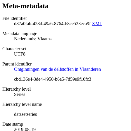
Meta-metadata
File identifier
d87a0fab-428d-49a6-8764-68ce523eca9f
XML
Metadata language
Nederlands; Vlaams
Character set
UTF8
Parent identifier
Ontginningen van de delfstoffen in Vlaanderen
cbd136e4-3de4-4950-b6a5-7d59e9f10fc3
Hierarchy level
Series
Hierarchy level name
datasetseries
Date stamp
2019-08-19