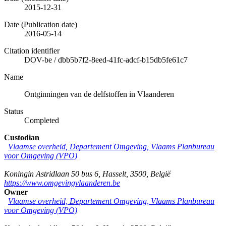
2015-12-31
Date (Publication date)
2016-05-14
Citation identifier
DOV-be
/
dbb5b7f2-8eed-41fc-adcf-b15db5fe61c7
Name
Ontginningen van de delfstoffen in Vlaanderen
Status
Completed
Custodian
Vlaamse overheid, Departement Omgeving, Vlaams Planbureau
voor Omgeving (VPO)
Koningin Astridlaan 50 bus 6
,
Hasselt
,
3500
,
België
https://www.omgevingvlaanderen.be
Owner
Vlaamse overheid, Departement Omgeving, Vlaams Planbureau
voor Omgeving (VPO)