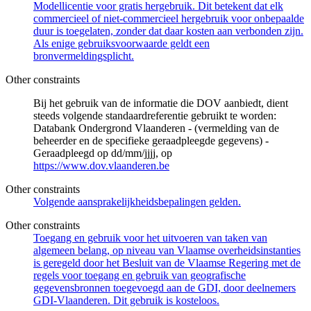
Modellicentie voor gratis hergebruik. Dit betekent dat elk
commercieel of niet-commercieel hergebruik voor onbepaalde
duur is toegelaten, zonder dat daar kosten aan verbonden zijn.
Als enige gebruiksvoorwaarde geldt een
bronvermeldingsplicht.
Other constraints
Bij het gebruik van de informatie die DOV aanbiedt, dient
steeds volgende standaardreferentie gebruikt te worden:
Databank Ondergrond Vlaanderen - (vermelding van de
beheerder en de specifieke geraadpleegde gegevens) -
Geraadpleegd op dd/mm/jjjj, op
https://www.dov.vlaanderen.be
Other constraints
Volgende aansprakelijkheidsbepalingen gelden.
Other constraints
Toegang en gebruik voor het uitvoeren van taken van
algemeen belang, op niveau van Vlaamse overheidsinstanties
is geregeld door het Besluit van de Vlaamse Regering met de
regels voor toegang en gebruik van geografische
gegevensbronnen toegevoegd aan de GDI, door deelnemers
GDI-Vlaanderen. Dit gebruik is kosteloos.