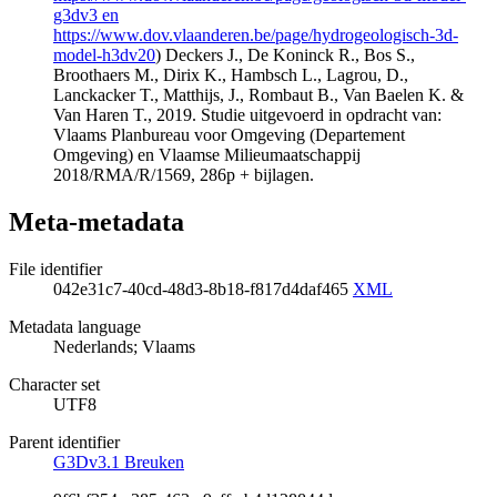
g3dv3 en
https://www.dov.vlaanderen.be/page/hydrogeologisch-3d-
model-h3dv20
) Deckers J., De Koninck R., Bos S.,
Broothaers M., Dirix K., Hambsch L., Lagrou, D.,
Lanckacker T., Matthijs, J., Rombaut B., Van Baelen K. &
Van Haren T., 2019. Studie uitgevoerd in opdracht van:
Vlaams Planbureau voor Omgeving (Departement
Omgeving) en Vlaamse Milieumaatschappij
2018/RMA/R/1569, 286p + bijlagen.
Meta-metadata
File identifier
042e31c7-40cd-48d3-8b18-f817d4daf465
XML
Metadata language
Nederlands; Vlaams
Character set
UTF8
Parent identifier
G3Dv3.1 Breuken