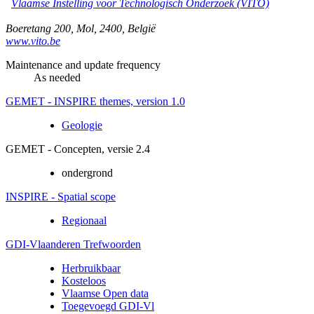
Vlaamse Instelling voor Technologisch Onderzoek (VITO)
Boeretang 200
,
Mol
,
2400
,
België
www.vito.be
Maintenance and update frequency
As needed
GEMET - INSPIRE themes, version 1.0
Geologie
GEMET - Concepten, versie 2.4
ondergrond
INSPIRE - Spatial scope
Regionaal
GDI-Vlaanderen Trefwoorden
Herbruikbaar
Kosteloos
Vlaamse Open data
Toegevoegd GDI-Vl