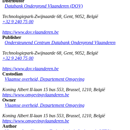
Distributor
Databank Ondergrond Vlaanderen (DOV)
Technologiepark-Zwijnaarde 68
,
Gent
,
9052
,
België
+32 9 240 75 00
https://www.dov.vlaanderen.be
Publisher
Ondersteunend Centrum Databank Ondergrond Vlaanderen
Technologiepark-Zwijnaarde 68
,
Gent
,
9052
,
België
+32 9 240 75 00
https://www.dov.vlaanderen.be
Custodian
Vlaamse overheid, Departement Omgeving
Koning Albert II-laan 15 bus 553
,
Brussel
,
1210
,
België
https://www.omgevingvlaanderen.be
Owner
Vlaamse overheid, Departement Omgeving
Koning Albert II-laan 15 bus 553
,
Brussel
,
1210
,
België
https://www.omgevingvlaanderen.be
Author