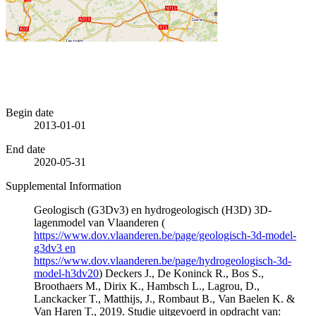
Begin date
2013-01-01
End date
2020-05-31
Supplemental Information
Geologisch (G3Dv3) en hydrogeologisch (H3D) 3D-
lagenmodel van Vlaanderen (
https://www.dov.vlaanderen.be/page/geologisch-3d-model-
g3dv3 en
https://www.dov.vlaanderen.be/page/hydrogeologisch-3d-
model-h3dv20
) Deckers J., De Koninck R., Bos S.,
Broothaers M., Dirix K., Hambsch L., Lagrou, D.,
Lanckacker T., Matthijs, J., Rombaut B., Van Baelen K. &
Van Haren T., 2019. Studie uitgevoerd in opdracht van: