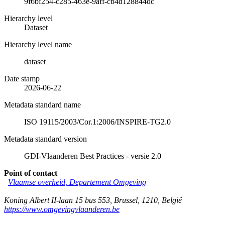
9f6bf254-c285-463e-9aff-cb4d128844dc
Hierarchy level
Dataset
Hierarchy level name
dataset
Date stamp
2026-06-22
Metadata standard name
ISO 19115/2003/Cor.1:2006/INSPIRE-TG2.0
Metadata standard version
GDI-Vlaanderen Best Practices - versie 2.0
Point of contact
Vlaamse overheid, Departement Omgeving
Koning Albert II-laan 15 bus 553
,
Brussel
,
1210
,
België
https://www.omgevingvlaanderen.be