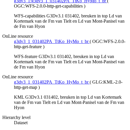
g3dv3_1:g3dv3_1_031402PA_TtKo_HyMo_t_br
(
OGC:WFS-2.0.0-http-get-capabilities
)
WFS-capabilities G3Dv3.1 031402, breuken in top Ld van
Kortemark van de Fm van Tielt en Ld van Mont-Panisel van
de Fm van Hyon
OnLine resource
g3dv3_1_031402PA_TtKo_HyMo_t_br
(
OGC:WFS-2.0.0-
http-get-feature
)
WFS-feature G3Dv3.1 031402, breuken in top Ld van
Kortemark van de Fm van Tielt en Ld van Mont-Panisel van
de Fm van Hyon
OnLine resource
g3dv3_1_031402PA_TtKo_HyMo_t_br
(
GLG:KML-2.0-
http-get-map
)
KML G3Dv3.1 031402, breuken in top Ld van Kortemark
van de Fm van Tielt en Ld van Mont-Panisel van de Fm van
Hyon
Hierarchy level
Dataset