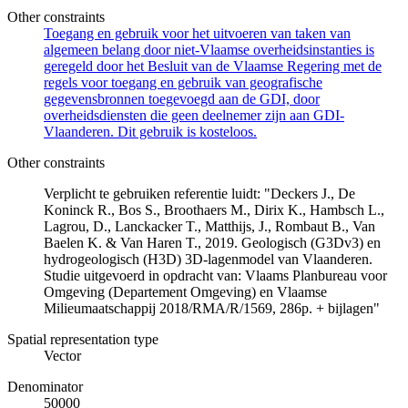
Other constraints
Toegang en gebruik voor het uitvoeren van taken van
algemeen belang door niet-Vlaamse overheidsinstanties is
geregeld door het Besluit van de Vlaamse Regering met de
regels voor toegang en gebruik van geografische
gegevensbronnen toegevoegd aan de GDI, door
overheidsdiensten die geen deelnemer zijn aan GDI-
Vlaanderen. Dit gebruik is kosteloos.
Other constraints
Verplicht te gebruiken referentie luidt: "Deckers J., De
Koninck R., Bos S., Broothaers M., Dirix K., Hambsch L.,
Lagrou, D., Lanckacker T., Matthijs, J., Rombaut B., Van
Baelen K. & Van Haren T., 2019. Geologisch (G3Dv3) en
hydrogeologisch (H3D) 3D-lagenmodel van Vlaanderen.
Studie uitgevoerd in opdracht van: Vlaams Planbureau voor
Omgeving (Departement Omgeving) en Vlaamse
Milieumaatschappij 2018/RMA/R/1569, 286p. + bijlagen"
Spatial representation type
Vector
Denominator
50000