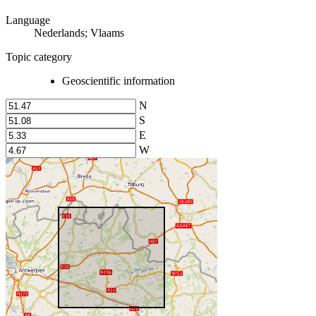
Language
Nederlands; Vlaams
Topic category
Geoscientific information
N
S
E
W