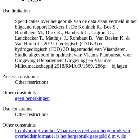
HCOV
Use limitation
Specificaties over het gebruik van de data staan vermeld in het
bijgaand rapport Deckers J., De Koninck R., Bos S.,
Broothaers M., Dirix K., Hambsch L., Lagrou, D.,
Lanckacker T., Matthijs, J., Rombaut B., Van Baelen K. &
Van Haren T., 2019. Geologisch (G3Dv3) en
hydrogeologisch (H3D) 3D-lagenmodel van Vlaanderen.
Studie uitgevoerd in opdracht van: Vlaams Planbureau voor
Omgeving (Departement Omgeving) en Vlaamse
Milieumaatschappij 2018/RMA/R/1569, 286p. + bijlagen
Access constraints
Other restrictions
Other constraints
geen beperkingen
Use constraints
Other restrictions
Other constraints
In uitvoering van het Vlaamse decreet voor hergebruik van
overheidsinformatie, is het hergebruik geregeld d.m.v. de