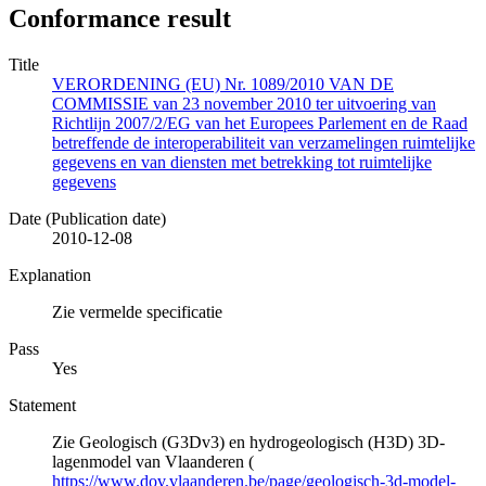
Conformance result
Title
VERORDENING (EU) Nr. 1089/2010 VAN DE
COMMISSIE van 23 november 2010 ter uitvoering van
Richtlijn 2007/2/EG van het Europees Parlement en de Raad
betreffende de interoperabiliteit van verzamelingen ruimtelijke
gegevens en van diensten met betrekking tot ruimtelijke
gegevens
Date (Publication date)
2010-12-08
Explanation
Zie vermelde specificatie
Pass
Yes
Statement
Zie Geologisch (G3Dv3) en hydrogeologisch (H3D) 3D-
lagenmodel van Vlaanderen (
https://www.dov.vlaanderen.be/page/geologisch-3d-model-