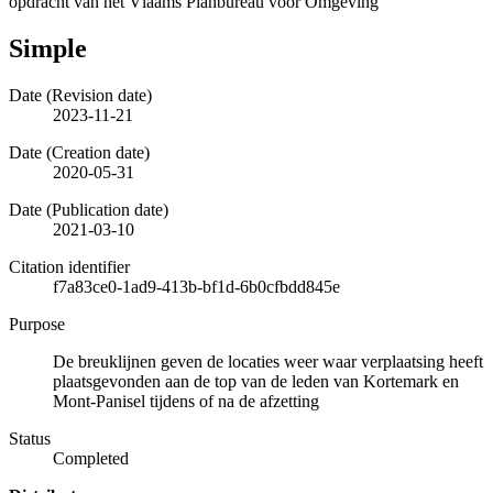
opdracht van het Vlaams Planbureau voor Omgeving
Simple
Date (Revision date)
2023-11-21
Date (Creation date)
2020-05-31
Date (Publication date)
2021-03-10
Citation identifier
f7a83ce0-1ad9-413b-bf1d-6b0cfbdd845e
Purpose
De breuklijnen geven de locaties weer waar verplaatsing heeft
plaatsgevonden aan de top van de leden van Kortemark en
Mont-Panisel tijdens of na de afzetting
Status
Completed