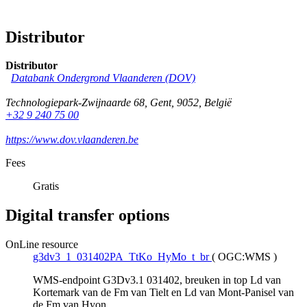
Distributor
Distributor
Databank Ondergrond Vlaanderen (DOV)
Technologiepark-Zwijnaarde 68
,
Gent
,
9052
,
België
+32 9 240 75 00
https://www.dov.vlaanderen.be
Fees
Gratis
Digital transfer options
OnLine resource
g3dv3_1_031402PA_TtKo_HyMo_t_br
(
OGC:WMS
)
WMS-endpoint G3Dv3.1 031402, breuken in top Ld van
Kortemark van de Fm van Tielt en Ld van Mont-Panisel van
de Fm van Hyon