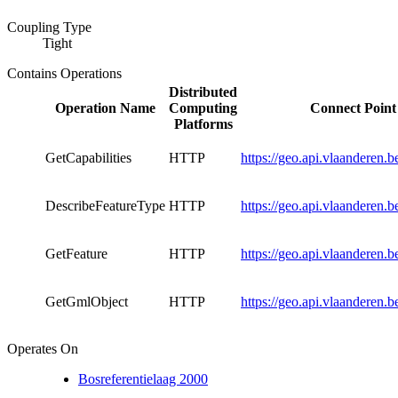
Coupling Type
Tight
Contains Operations
Distributed
Operation Name
Computing
Connect Point
Platforms
GetCapabilities
HTTP
https://geo.api.vlaanderen.
DescribeFeatureType
HTTP
https://geo.api.vlaanderen.
GetFeature
HTTP
https://geo.api.vlaanderen.
GetGmlObject
HTTP
https://geo.api.vlaanderen.
Operates On
Bosreferentielaag 2000