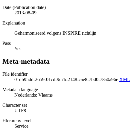
Date (Publication date)
2013-08-09
Explanation
Geharmoniseerd volgens INSPIRE richtlijn
Pass
Yes
Meta-metadata
File identifier
01db95dd-2659-01cd-9c7b-2148-cae8-7bd0-78a0a96e
XML
Metadata language
Nederlands; Vlaams
Character set
UTF8
Hierarchy level
Service