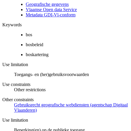
Geografische gegevens
Vlaamse Open data Service
Metadata GDI-Vl-conform
Keywords
bos
bosbeleid
boskartering
Use limitation
Toegangs- en (her)gebruiksvoorwaarden
Use constraints
Other restrictions
Other constraints
Gebruiksrecht geografische webdiensten (agentschap Digitaal
Vlaanderen)
Use limitation
Beperking(en) op de publieke toegang