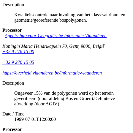
Description
Kwaliteitscontrole naar invulling van het klasse-attribuut en
geometrie/georeferentie bospolygonen.
Processor
Agentschap voor Geografische Informatie Vlaanderen
Koningin Maria Hendrikaplein 70
,
Gent
,
9000
,
België
+32 9 276 15 00
+32 9 276 15 05
https://overheid.vlaanderen.be/informatie-vlaanderen
Description
Ongeveer 15% van de polygonen werd op het terrein
geverifieerd (door afdeling Bos en Groen).Definitieve
afwerking (door AGIV)
Date / Time
1999-07-01T12:00:00
Processor