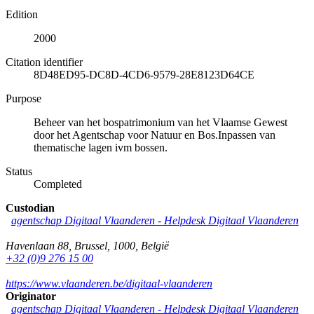
Edition
2000
Citation identifier
8D48ED95-DC8D-4CD6-9579-28E8123D64CE
Purpose
Beheer van het bospatrimonium van het Vlaamse Gewest
door het Agentschap voor Natuur en Bos.Inpassen van
thematische lagen ivm bossen.
Status
Completed
Custodian
agentschap Digitaal Vlaanderen -
Helpdesk Digitaal Vlaanderen
Havenlaan 88
,
Brussel
,
1000
,
België
+32 (0)9 276 15 00
https://www.vlaanderen.be/digitaal-vlaanderen
Originator
agentschap Digitaal Vlaanderen -
Helpdesk Digitaal Vlaanderen