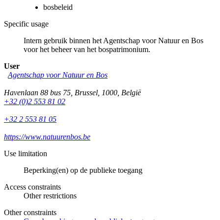
bosbeleid
Specific usage
Intern gebruik binnen het Agentschap voor Natuur en Bos
voor het beheer van het bospatrimonium.
User
Agentschap voor Natuur en Bos
Havenlaan 88 bus 75
,
Brussel
,
1000
,
België
+32 (0)2 553 81 02
+32 2 553 81 05
https://www.natuurenbos.be
Use limitation
Beperking(en) op de publieke toegang
Access constraints
Other restrictions
Other constraints