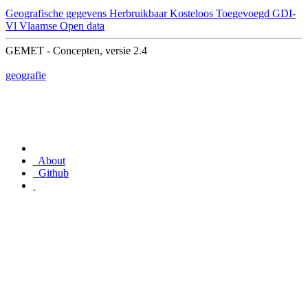
Geografische gegevens
Herbruikbaar
Kosteloos
Toegevoegd GDI-
Vl
Vlaamse Open data
GEMET - Concepten, versie 2.4
geografie
About
Github