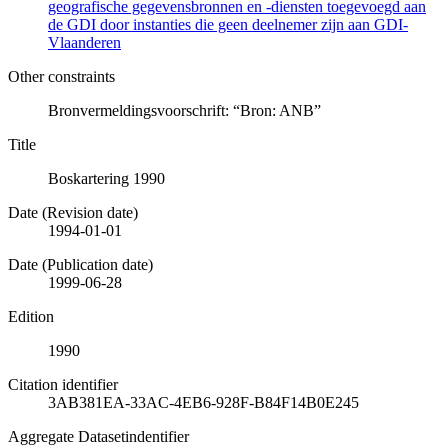
geografische gegevensbronnen en -diensten toegevoegd aan
de GDI door instanties die geen deelnemer zijn aan GDI-
Vlaanderen
Other constraints
Bronvermeldingsvoorschrift: “Bron: ANB”
Title
Boskartering 1990
Date (Revision date)
1994-01-01
Date (Publication date)
1999-06-28
Edition
1990
Citation identifier
3AB381EA-33AC-4EB6-928F-B84F14B0E245
Aggregate Datasetindentifier