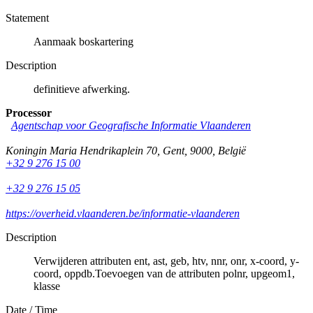
Statement
Aanmaak boskartering
Description
definitieve afwerking.
Processor
Agentschap voor Geografische Informatie Vlaanderen
Koningin Maria Hendrikaplein 70
,
Gent
,
9000
,
België
+32 9 276 15 00
+32 9 276 15 05
https://overheid.vlaanderen.be/informatie-vlaanderen
Description
Verwijderen attributen ent, ast, geb, htv, nnr, onr, x-coord, y-
coord, oppdb.Toevoegen van de attributen polnr, upgeom1,
klasse
Date / Time