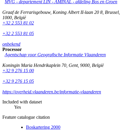
MVG - departement LIN - AMINAL - afdeling Bos en Groen
Graaf de Ferrarisgebouw, Koning Albert II-laan 20 8
,
Brussel
,
1000
,
België
+32 2 553 81 02
+32 2 553 81 05
onbekend
Processor
Agentschap voor Geografische Informatie Vlaanderen
Koningin Maria Hendrikaplein 70
,
Gent
,
9000
,
België
+32 9 276 15 00
+32 9 276 15 05
https://overheid.vlaanderen.be/informatie-vlaanderen
Included with dataset
Yes
Feature catalogue citation
Boskartering 2000