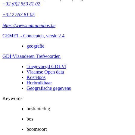
+32 (0)2 553 81 02
+32 2 553 81 05
https://www.natuurenbos.be
GEMET - Concepten, versie 2.4
geografie
GDI-Vlaanderen Trefwoorden
Toegevoegd GDI-Vl
Vlaamse Open data
Kosteloos
Herbruikbaar
Geografische gegevens
Keywords
boskartering
bos
boomsoort