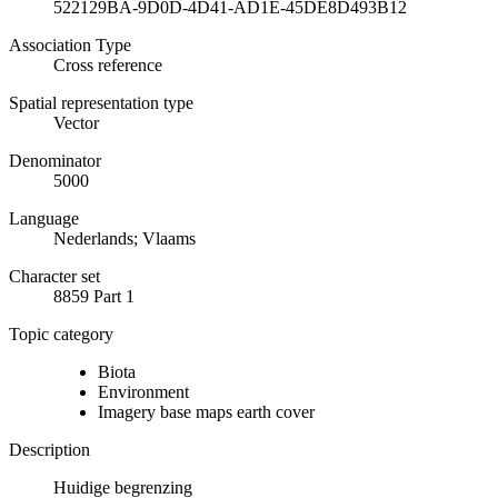
522129BA-9D0D-4D41-AD1E-45DE8D493B12
Association Type
Cross reference
Spatial representation type
Vector
Denominator
5000
Language
Nederlands; Vlaams
Character set
8859 Part 1
Topic category
Biota
Environment
Imagery base maps earth cover
Description
Huidige begrenzing