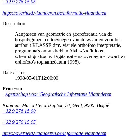
+32 9 276 15 05
https://overheid.vlaanderen.be/informatie-vlaanderen
Description
Aanpassen van geometrie en georeferentie van de
bospolygonen, en toevoegen van de waarden voor het
attribuut KLASSE dmv visuele orthofoto-interpretatie,
programma's ontwikkeld in AML-Arc/Info en
schermdigitalisatie. Digitalisatie na overlay met zwart-wit
orthofoto's (opnamedatum 1995).
Date / Time
1998-05-01T12:00:00
Processor
Agentschap voor Geografische Informatie Vlaanderen
Koningin Maria Hendrikaplein 70
,
Gent
,
9000
,
België
+32 9 276 15 00
+32 9 276 15 05
https://overheid.vlaanderen.be/informatie-vlaanderen