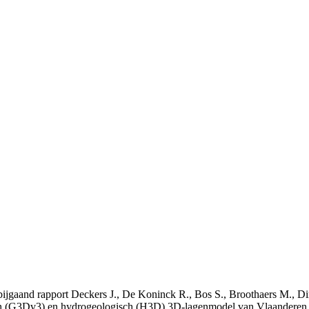
t bijgaand rapport Deckers J., De Koninck R., Bos S., Broothaers M., Di
 (G3Dv3) en hydrogeologisch (H3D) 3D-lagenmodel van Vlaanderen. S