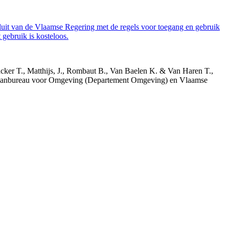
luit van de Vlaamse Regering met de regels voor toegang en gebruik
gebruik is kosteloos.
acker T., Matthijs, J., Rombaut B., Van Baelen K. & Van Haren T.,
 Planbureau voor Omgeving (Departement Omgeving) en Vlaamse