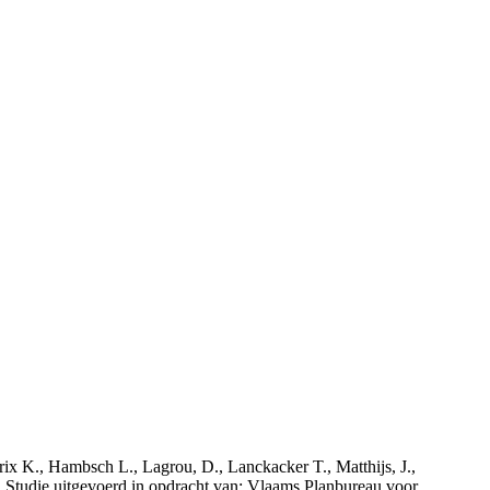
rix K., Hambsch L., Lagrou, D., Lanckacker T., Matthijs, J.,
tudie uitgevoerd in opdracht van: Vlaams Planbureau voor