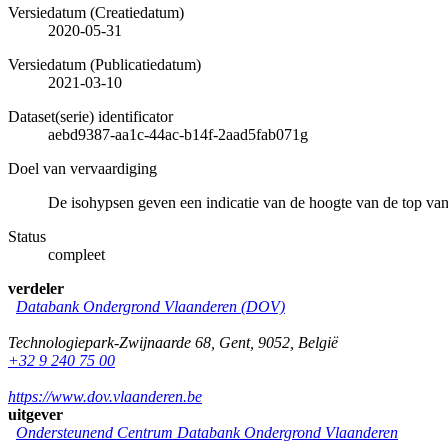
Versiedatum (Creatiedatum)
2020-05-31
Versiedatum (Publicatiedatum)
2021-03-10
Dataset(serie) identificator
aebd9387-aa1c-44ac-b14f-2aad5fab071g
Doel van vervaardiging
De isohypsen geven een indicatie van de hoogte van de top v
Status
compleet
verdeler
Databank Ondergrond Vlaanderen (DOV)
Technologiepark-Zwijnaarde 68
,
Gent
,
9052
,
België
+32 9 240 75 00
https://www.dov.vlaanderen.be
uitgever
Ondersteunend Centrum Databank Ondergrond Vlaanderen