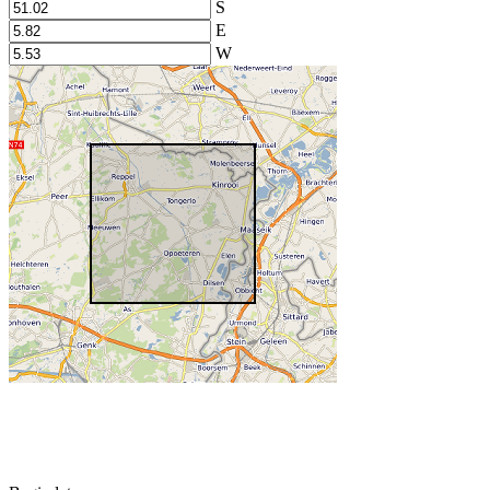
S
E
W