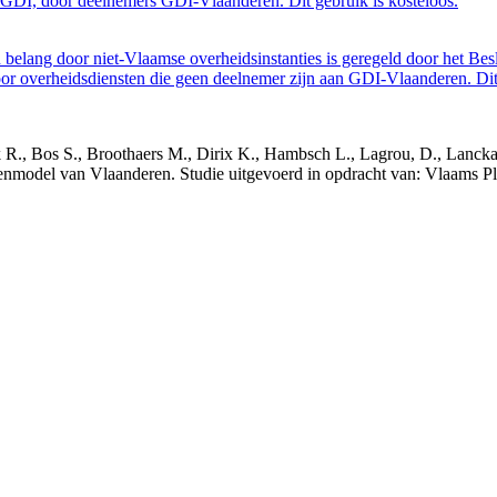
GDI, door deelnemers GDI-Vlaanderen. Dit gebruik is kosteloos.
belang door niet-Vlaamse overheidsinstanties is geregeld door het Bes
 overheidsdiensten die geen deelnemer zijn aan GDI-Vlaanderen. Dit 
nck R., Bos S., Broothaers M., Dirix K., Hambsch L., Lagrou, D., Lanck
nmodel van Vlaanderen. Studie uitgevoerd in opdracht van: Vlaams