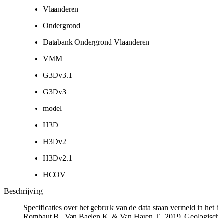
Vlaanderen
Ondergrond
Databank Ondergrond Vlaanderen
VMM
G3Dv3.1
G3Dv3
model
H3D
H3Dv2
H3Dv2.1
HCOV
Beschrijving
Specificaties over het gebruik van de data staan vermeld in he
Rombaut B., Van Baelen K. & Van Haren T., 2019. Geologisch