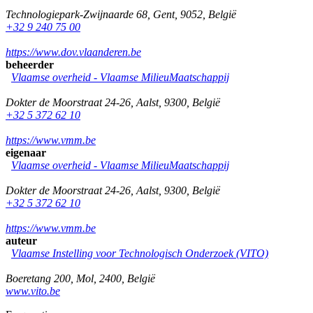
Technologiepark-Zwijnaarde 68
,
Gent
,
9052
,
België
+32 9 240 75 00
https://www.dov.vlaanderen.be
beheerder
Vlaamse overheid - Vlaamse MilieuMaatschappij
Dokter de Moorstraat 24-26
,
Aalst
,
9300
,
België
+32 5 372 62 10
https://www.vmm.be
eigenaar
Vlaamse overheid - Vlaamse MilieuMaatschappij
Dokter de Moorstraat 24-26
,
Aalst
,
9300
,
België
+32 5 372 62 10
https://www.vmm.be
auteur
Vlaamse Instelling voor Technologisch Onderzoek (VITO)
Boeretang 200
,
Mol
,
2400
,
België
www.vito.be