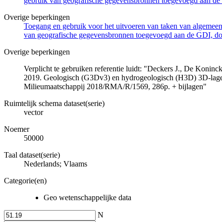
gebruik van geografische gegevensbronnen toegevoegd aan de 
Overige beperkingen
Toegang en gebruik voor het uitvoeren van taken van algemeen 
van geografische gegevensbronnen toegevoegd aan de GDI, door
Overige beperkingen
Verplicht te gebruiken referentie luidt: "Deckers J., De Koni
2019. Geologisch (G3Dv3) en hydrogeologisch (H3D) 3D-lage
Milieumaatschappij 2018/RMA/R/1569, 286p. + bijlagen"
Ruimtelijk schema dataset(serie)
vector
Noemer
50000
Taal dataset(serie)
Nederlands; Vlaams
Categorie(en)
Geo wetenschappelijke data
N