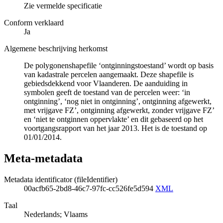
Zie vermelde specificatie
Conform verklaard
Ja
Algemene beschrijving herkomst
De polygonenshapefile ‘ontginningstoestand’ wordt op basis
van kadastrale percelen aangemaakt. Deze shapefile is
gebiedsdekkend voor Vlaanderen. De aanduiding in
symbolen geeft de toestand van de percelen weer: ‘in
ontginning’, ‘nog niet in ontginning’, ontginning afgewerkt,
met vrijgave FZ’, ontginning afgewerkt, zonder vrijgave FZ’
en ‘niet te ontginnen oppervlakte’ en dit gebaseerd op het
voortgangsrapport van het jaar 2013. Het is de toestand op
01/01/2014.
Meta-metadata
Metadata identificator (fileIdentifier)
00acfb65-2bd8-46c7-97fc-cc526fe5d594
XML
Taal
Nederlands; Vlaams