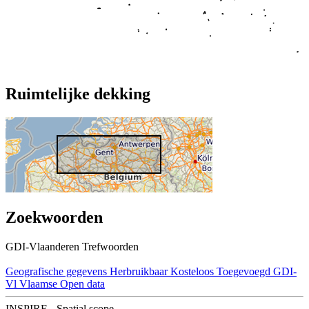
Ruimtelijke dekking
Zoekwoorden
GDI-Vlaanderen Trefwoorden
Geografische gegevens
Herbruikbaar
Kosteloos
Toegevoegd GDI-
Vl
Vlaamse Open data
INSPIRE - Spatial scope