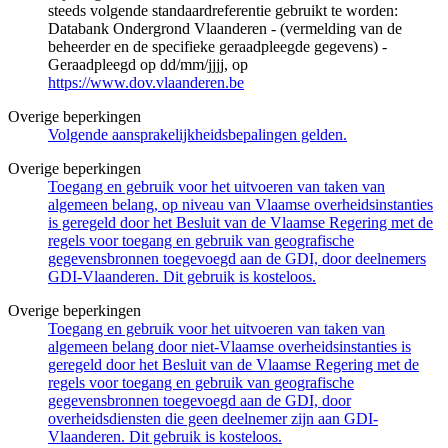
steeds volgende standaardreferentie gebruikt te worden:
Databank Ondergrond Vlaanderen - (vermelding van de
beheerder en de specifieke geraadpleegde gegevens) -
Geraadpleegd op dd/mm/jjjj, op
https://www.dov.vlaanderen.be
Overige beperkingen
Volgende aansprakelijkheidsbepalingen gelden.
Overige beperkingen
Toegang en gebruik voor het uitvoeren van taken van
algemeen belang, op niveau van Vlaamse overheidsinstanties
is geregeld door het Besluit van de Vlaamse Regering met de
regels voor toegang en gebruik van geografische
gegevensbronnen toegevoegd aan de GDI, door deelnemers
GDI-Vlaanderen. Dit gebruik is kosteloos.
Overige beperkingen
Toegang en gebruik voor het uitvoeren van taken van
algemeen belang door niet-Vlaamse overheidsinstanties is
geregeld door het Besluit van de Vlaamse Regering met de
regels voor toegang en gebruik van geografische
gegevensbronnen toegevoegd aan de GDI, door
overheidsdiensten die geen deelnemer zijn aan GDI-
Vlaanderen. Dit gebruik is kosteloos.