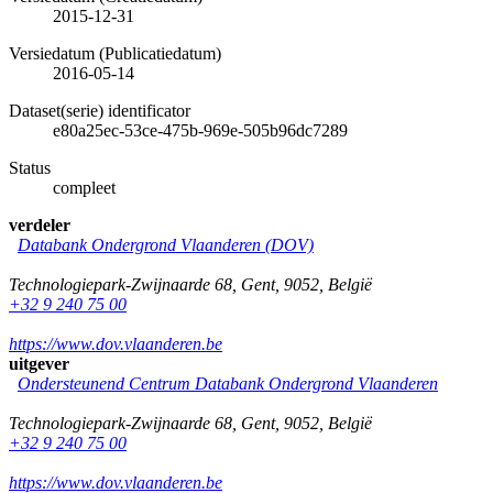
2015-12-31
Versiedatum (Publicatiedatum)
2016-05-14
Dataset(serie) identificator
e80a25ec-53ce-475b-969e-505b96dc7289
Status
compleet
verdeler
Databank Ondergrond Vlaanderen (DOV)
Technologiepark-Zwijnaarde 68
,
Gent
,
9052
,
België
+32 9 240 75 00
https://www.dov.vlaanderen.be
uitgever
Ondersteunend Centrum Databank Ondergrond Vlaanderen
Technologiepark-Zwijnaarde 68
,
Gent
,
9052
,
België
+32 9 240 75 00
https://www.dov.vlaanderen.be