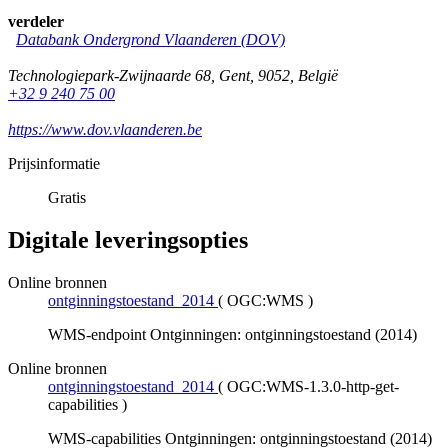
verdeler
Databank Ondergrond Vlaanderen (DOV)
Technologiepark-Zwijnaarde 68
,
Gent
,
9052
,
België
+32 9 240 75 00
https://www.dov.vlaanderen.be
Prijsinformatie
Gratis
Digitale leveringsopties
Online bronnen
ontginningstoestand_2014
(
OGC:WMS
)
WMS-endpoint Ontginningen: ontginningstoestand (2014)
Online bronnen
ontginningstoestand_2014
(
OGC:WMS-1.3.0-http-get-
capabilities
)
WMS-capabilities Ontginningen: ontginningstoestand (2014)