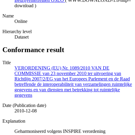
Bedrijventerreinen OSLO
(
WWW:DOWNLOAD-1.0-http--
download
)
Name
Online
Hierarchy level
Dataset
Conformance result
Title
VERORDENING (EU) Nr. 1089/2010 VAN DE
COMMISSIE van 23 november 2010 ter uitvoering van
Richtlijn 2007/2/EG van het Europees Parlement en de Raad
betreffende de interoperabiliteit van verzamelingen ruimtelijke
gegevens en van diensten met betrekking tot ruimtelijke
gegevens
Date (Publication date)
2010-12-08
Explanation
Geharmoniseerd volgens INSPIRE verordening