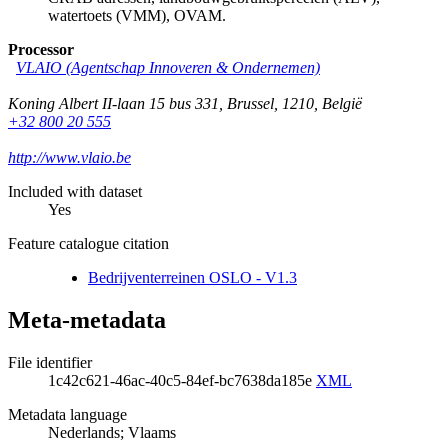
watertoets (VMM), OVAM.
Processor
VLAIO (Agentschap Innoveren & Ondernemen)
Koning Albert II-laan 15 bus 331
,
Brussel
,
1210
,
België
+32 800 20 555
http://www.vlaio.be
Included with dataset
Yes
Feature catalogue citation
Bedrijventerreinen OSLO - V1.3
Meta-metadata
File identifier
1c42c621-46ac-40c5-84ef-bc7638da185e
XML
Metadata language
Nederlands; Vlaams