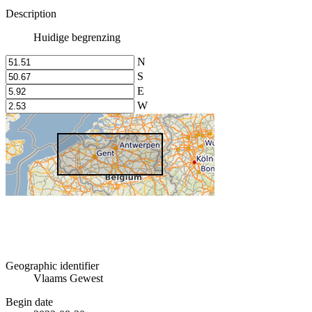
Description
Huidige begrenzing
N
S
E
W
Geographic identifier
Vlaams Gewest
Begin date