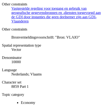
Other constraints
Vastgestelde regeling voor toegang en gebruik van
geografische gegevensbronnen en -diensten toegevoegd aan
de GDI door instanties die geen deelnemer zijn aan GDI-
Vlaanderen
Other constraints
Bronvermeldingsvoorschrift: "Bron: VLAIO"
Spatial representation type
Vector
Denominator
10000
Language
Nederlands; Vlaams
Character set
8859 Part 1
Topic category
Economy