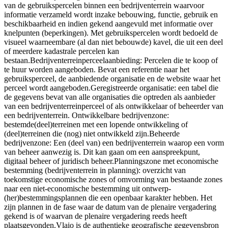
van de gebruikspercelen binnen een bedrijventerrein waarvoor
informatie verzameld wordt inzake bebouwing, functie, gebruik en
beschikbaarheid en indien gekend aangevuld met informatie over
knelpunten (beperkingen). Met gebruikspercelen wordt bedoeld de
visueel waarneembare (al dan niet bebouwde) kavel, die uit een deel
of meerdere kadastrale percelen kan
bestaan.Bedrijventerreinperceelaanbieding: Percelen die te koop of
te huur worden aangeboden. Bevat een referentie naar het
gebruiksperceel, de aanbiedende organisatie en de website waar het
perceel wordt aangeboden.Geregistreerde organisatie: een tabel die
de gegevens bevat van alle organisaties die optreden als aanbieder
van een bedrijventerreinperceel of als ontwikkelaar of beheerder van
een bedrijventerrein. Ontwikkelbare bedrijvenzone:
bestemde(deel)terreinen met een lopende ontwikkeling of
(deel)terreinen die (nog) niet ontwikkeld zijn.Beheerde
bedrijvenzone: Een (deel van) een bedrijventerrein waarop een vorm
van beheer aanwezig is. Dit kan gaan om een aanspreekpunt,
digitaal beheer of juridisch beheer.Planningszone met economische
bestemming (bedrijventerrein in planning): overzicht van
toekomstige economische zones of omvorming van bestaande zones
naar een niet-economische bestemming uit ontwerp-
(her)bestemmingsplannen die een openbaar karakter hebben. Het
zijn plannen in de fase waar de datum van de plenaire vergadering
gekend is of waarvan de plenaire vergadering reeds heeft
plaatsgevonden.Vlaio is de authentieke geografische gegevensbron