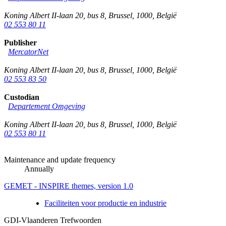
Koning Albert II-laan 20, bus 8
,
Brussel
,
1000
,
België
02 553 80 11
Publisher
MercatorNet
Koning Albert II-laan 20, bus 8
,
Brussel
,
1000
,
België
02 553 83 50
Custodian
Departement Omgeving
Koning Albert II-laan 20, bus 8
,
Brussel
,
1000
,
België
02 553 80 11
Maintenance and update frequency
Annually
GEMET - INSPIRE themes, version 1.0
Faciliteiten voor productie en industrie
GDI-Vlaanderen Trefwoorden