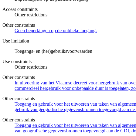
Access constraints
Other restrictions
Other constraints
Geen beperkingen op de publieke toegang.
Use limitation
Toegangs- en (her)gebruiksvoorwaarden
Use constraints
Other restrictions
Other constraints
In uitvoering van het Vlaamse decreet voor hergebruik van overh
commercieel hergebruik voor onbepaalde duur is toegelaten, zo
Other constraints
Toegang en gebruik voor het uitvoeren van taken van algemeen 
gebruik van geografische gegevensbronnen toegevoegd aan de 
Other constraints
Toegang en gebruik voor het uitvoeren van taken van algemeen 
van geografische gegevensbronnen toegevoegd aan de GDI, door