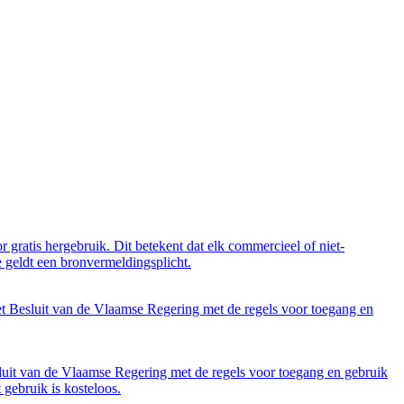
 gratis hergebruik. Dit betekent dat elk commercieel of niet-
 geldt een bronvermeldingsplicht.
et Besluit van de Vlaamse Regering met de regels voor toegang en
luit van de Vlaamse Regering met de regels voor toegang en gebruik
gebruik is kosteloos.