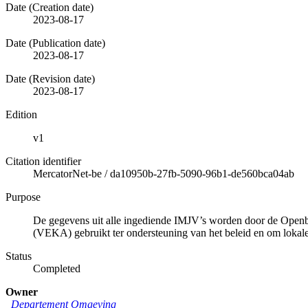
Date (Creation date)
2023-08-17
Date (Publication date)
2023-08-17
Date (Revision date)
2023-08-17
Edition
v1
Citation identifier
MercatorNet-be
/
da10950b-27fb-5090-96b1-de560bca04ab
Purpose
De gegevens uit alle ingediende IMJV’s worden door de Ope
(VEKA) gebruikt ter ondersteuning van het beleid en om lokale
Status
Completed
Owner
Departement Omgeving