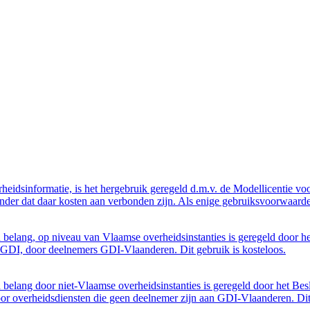
eidsinformatie, is het hergebruik geregeld d.m.v. de Modellicentie voor
nder dat daar kosten aan verbonden zijn. Als enige gebruiksvoorwaarde
belang, op niveau van Vlaamse overheidsinstanties is geregeld door h
GDI, door deelnemers GDI-Vlaanderen. Dit gebruik is kosteloos.
belang door niet-Vlaamse overheidsinstanties is geregeld door het Bes
 overheidsdiensten die geen deelnemer zijn aan GDI-Vlaanderen. Dit 