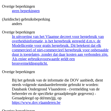
Overige beperkingen
geen beperkingen
(Juridische) gebruiksbeperking
anders
Overige beperkingen
In uitvoering van het Vlaamse decreet voor hergebruik van
overheidsinformatie, is het hergebruik geregeld d.m.v. de
Modellicentie voor gratis hergebruik. Dit betekent dat elk
commercieel of niet-commercieel hergebruik voor onbepaalde
duur is toegelaten, zonder dat daar kosten aan verbonden zijn.
Als enige gebruiksvoorwaarde geldt een
bronvermeldingsplicht.
Overige beperkingen
Bij het gebruik van de informatie die DOV aanbiedt, dient
steeds volgende standaardreferentie gebruikt te worden:
Databank Ondergrond Vlaanderen - (vermelding van de
beheerder en de specifieke geraadpleegde gegevens) -
Geraadpleegd op dd/mm/jjjj, op
https://www.dov.vlaanderen.be
Overige beperkingen