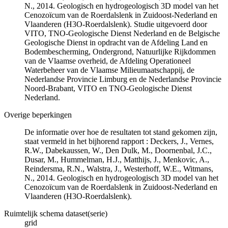
N., 2014. Geologisch en hydrogeologisch 3D model van het
Cenozoïcum van de Roerdalslenk in Zuidoost-Nederland en
Vlaanderen (H3O-Roerdalslenk). Studie uitgevoerd door
VITO, TNO-Geologische Dienst Nederland en de Belgische
Geologische Dienst in opdracht van de Afdeling Land en
Bodembescherming, Ondergrond, Natuurlijke Rijkdommen
van de Vlaamse overheid, de Afdeling Operationeel
Waterbeheer van de Vlaamse Milieumaatschappij, de
Nederlandse Provincie Limburg en de Nederlandse Provincie
Noord-Brabant, VITO en TNO-Geologische Dienst
Nederland.
Overige beperkingen
De informatie over hoe de resultaten tot stand gekomen zijn,
staat vermeld in het bijhorend rapport : Deckers, J., Vernes,
R.W., Dabekaussen, W., Den Dulk, M., Doornenbal, J.C.,
Dusar, M., Hummelman, H.J., Matthijs, J., Menkovic, A.,
Reindersma, R.N., Walstra, J., Westerhoff, W.E., Witmans,
N., 2014. Geologisch en hydrogeologisch 3D model van het
Cenozoïcum van de Roerdalslenk in Zuidoost-Nederland en
Vlaanderen (H3O-Roerdalslenk).
Ruimtelijk schema dataset(serie)
grid