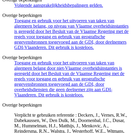
Volgende aansprakelijkheidsbepalingen gelden.
Overige beperkingen
Toegang en gebruik voor het uitvoeren van taken van
algemeen belang, op niveau van Vlaamse overheidsinstanties
is geregeld door het Besluit van de Vlaamse Regering met de
regels voor toegang en gebruik van geografische
gegevensbronnen toegevoegd aan de GDI, door deelnemers
GDI-Vlaanderen. Dit gebruik is kosteloos.
Overige beperkingen
Toegang en gebruik voor het uitvoeren van taken van
algemeen belang door niet-Vlaamse overheidsinstanties is
geregeld door het Besluit van de Vlaamse Regering met de
regels voor toegang en gebruik van geografische
gegevensbronnen toegevoegd aan de GDI, door
overheidsdiensten die geen deelnemer zijn aan GDI-
Vlaanderen. Dit gebruik is kosteloos.
Overige beperkingen
Verplicht te gebruiken referentie : Deckers, J., Vernes, R.W.,
Dabekaussen, W., Den Dulk, M., Doornenbal, J.C., Dusar,
M., Hummelman, H.J., Matthijs, J., Menkovic, A.,
Reindersma, R.N., Walstra, J., Westerhoff, W.E., Witmans,