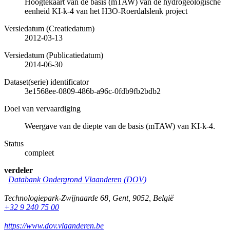
Hoogtekaart van de basis (mTAW) van de hydrogeologische
eenheid KI-k-4 van het H3O-Roerdalslenk project
Versiedatum (Creatiedatum)
2012-03-13
Versiedatum (Publicatiedatum)
2014-06-30
Dataset(serie) identificator
3e1568ee-0809-486b-a96c-0fdb9fb2bdb2
Doel van vervaardiging
Weergave van de diepte van de basis (mTAW) van KI-k-4.
Status
compleet
verdeler
Databank Ondergrond Vlaanderen (DOV)
Technologiepark-Zwijnaarde 68
,
Gent
,
9052
,
België
+32 9 240 75 00
https://www.dov.vlaanderen.be