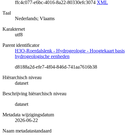
ffc4c077-e6bc-4016-8a22-80330efc3074
XML
Taal
Nederlands; Vlaams
Karakterset
utf8
Parent identificator
H3O-Roerdalslenk - Hydrogeologie - Hoogtekaart basis
hydrogeologische eenheden
d8188a2d-efe7-4f04-846d-741aa7616b38
Hiërarchisch niveau
dataset
Beschrijving hiërarchisch niveau
dataset
Metadata wijzigingsdatum
2026-06-22
Naam metadatastandaard