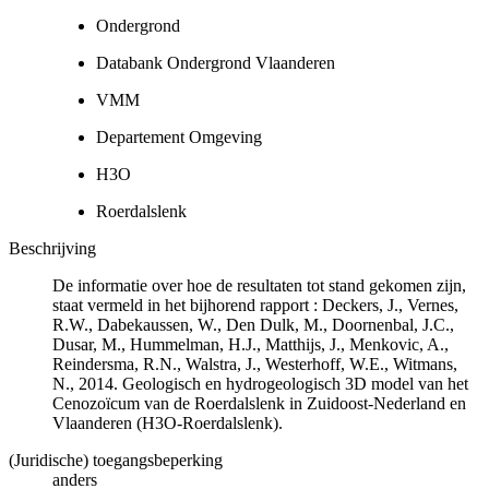
Ondergrond
Databank Ondergrond Vlaanderen
VMM
Departement Omgeving
H3O
Roerdalslenk
Beschrijving
De informatie over hoe de resultaten tot stand gekomen zijn,
staat vermeld in het bijhorend rapport : Deckers, J., Vernes,
R.W., Dabekaussen, W., Den Dulk, M., Doornenbal, J.C.,
Dusar, M., Hummelman, H.J., Matthijs, J., Menkovic, A.,
Reindersma, R.N., Walstra, J., Westerhoff, W.E., Witmans,
N., 2014. Geologisch en hydrogeologisch 3D model van het
Cenozoïcum van de Roerdalslenk in Zuidoost-Nederland en
Vlaanderen (H3O-Roerdalslenk).
(Juridische) toegangsbeperking
anders