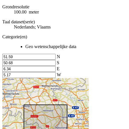
Grondresolutie
100.00 meter
Taal dataset(serie)
Nederlands; Vlaams
Categorie(en)
Geo wetenschappelijke data
N
S
E
W