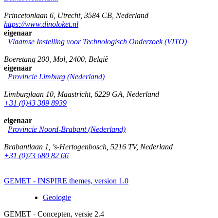
Princetonlaan 6
,
Utrecht
,
3584 CB
,
Nederland
https://www.dinoloket.nl
eigenaar
Vlaamse Instelling voor Technologisch Onderzoek (VITO)
Boeretang 200
,
Mol
,
2400
,
België
eigenaar
Provincie Limburg (Nederland)
Limburglaan 10
,
Maastricht
,
6229 GA
,
Nederland
+31 (0)43 389 8939
eigenaar
Provincie Noord-Brabant (Nederland)
Brabantlaan 1
,
's-Hertogenbosch
,
5216 TV
,
Nederland
+31 (0)73 680 82 66
GEMET - INSPIRE themes, version 1.0
Geologie
GEMET - Concepten, versie 2.4