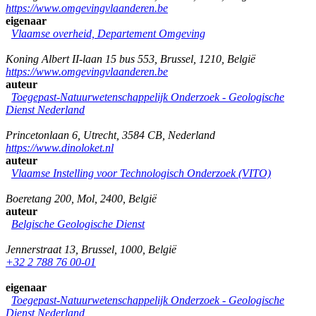
https://www.omgevingvlaanderen.be
eigenaar
Vlaamse overheid, Departement Omgeving
Koning Albert II-laan 15 bus 553
,
Brussel
,
1210
,
België
https://www.omgevingvlaanderen.be
auteur
Toegepast-Natuurwetenschappelijk Onderzoek - Geologische
Dienst Nederland
Princetonlaan 6
,
Utrecht
,
3584 CB
,
Nederland
https://www.dinoloket.nl
auteur
Vlaamse Instelling voor Technologisch Onderzoek (VITO)
Boeretang 200
,
Mol
,
2400
,
België
auteur
Belgische Geologische Dienst
Jennerstraat 13
,
Brussel
,
1000
,
België
+32 2 788 76 00-01
eigenaar
Toegepast-Natuurwetenschappelijk Onderzoek - Geologische
Dienst Nederland