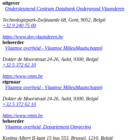
uitgever
Ondersteunend Centrum Databank Ondergrond Vlaanderen
Technologiepark-Zwijnaarde 68
,
Gent
,
9052
,
België
+32 9 240 75 00
https://www.dov.vlaanderen.be
beheerder
Vlaamse overheid - Vlaamse MilieuMaatschappij
Dokter de Moorstraat 24-26
,
Aalst
,
9300
,
België
+32 5 372 62 10
https://www.vmm.be
eigenaar
Vlaamse overheid - Vlaamse MilieuMaatschappij
Dokter de Moorstraat 24-26
,
Aalst
,
9300
,
België
+32 5 372 62 10
https://www.vmm.be
beheerder
Vlaamse overheid, Departement Omgeving
Koning Albert II-laan 15 bus 553
,
Brussel
,
1210
,
België