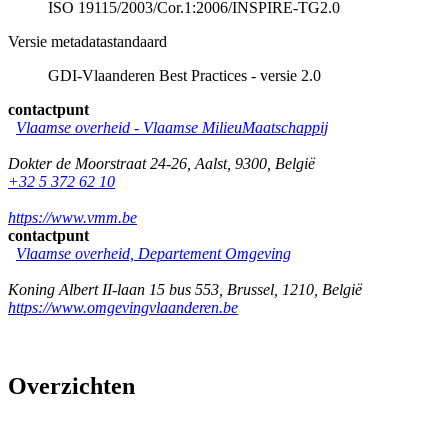
ISO 19115/2003/Cor.1:2006/INSPIRE-TG2.0
Versie metadatastandaard
GDI-Vlaanderen Best Practices - versie 2.0
contactpunt
Vlaamse overheid - Vlaamse MilieuMaatschappij
Dokter de Moorstraat 24-26
,
Aalst
,
9300
,
België
+32 5 372 62 10
https://www.vmm.be
contactpunt
Vlaamse overheid, Departement Omgeving
Koning Albert II-laan 15 bus 553
,
Brussel
,
1210
,
België
https://www.omgevingvlaanderen.be
Overzichten