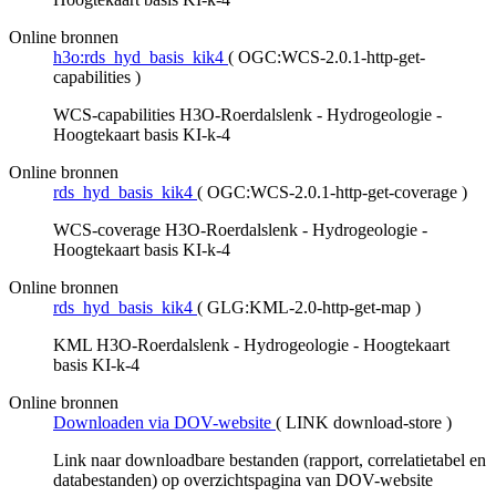
Online bronnen
h3o:rds_hyd_basis_kik4
(
OGC:WCS-2.0.1-http-get-
capabilities
)
WCS-capabilities H3O-Roerdalslenk - Hydrogeologie -
Hoogtekaart basis KI-k-4
Online bronnen
rds_hyd_basis_kik4
(
OGC:WCS-2.0.1-http-get-coverage
)
WCS-coverage H3O-Roerdalslenk - Hydrogeologie -
Hoogtekaart basis KI-k-4
Online bronnen
rds_hyd_basis_kik4
(
GLG:KML-2.0-http-get-map
)
KML H3O-Roerdalslenk - Hydrogeologie - Hoogtekaart
basis KI-k-4
Online bronnen
Downloaden via DOV-website
(
LINK download-store
)
Link naar downloadbare bestanden (rapport, correlatietabel en
databestanden) op overzichtspagina van DOV-website