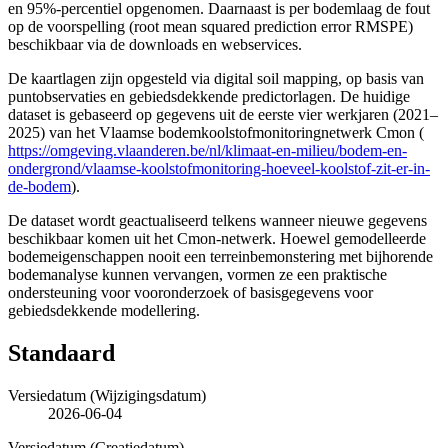
en 95%-percentiel opgenomen. Daarnaast is per bodemlaag de fout
op de voorspelling (root mean squared prediction error RMSPE)
beschikbaar via de downloads en webservices.
De kaartlagen zijn opgesteld via digital soil mapping, op basis van
puntobservaties en gebiedsdekkende predictorlagen. De huidige
dataset is gebaseerd op gegevens uit de eerste vier werkjaren (2021–
2025) van het Vlaamse bodemkoolstofmonitoringnetwerk Cmon (
https://omgeving.vlaanderen.be/nl/klimaat-en-milieu/bodem-en-
ondergrond/vlaamse-koolstofmonitoring-hoeveel-koolstof-zit-er-in-
de-bodem
).
De dataset wordt geactualiseerd telkens wanneer nieuwe gegevens
beschikbaar komen uit het Cmon-netwerk. Hoewel gemodelleerde
bodemeigenschappen nooit een terreinbemonstering met bijhorende
bodemanalyse kunnen vervangen, vormen ze een praktische
ondersteuning voor vooronderzoek of basisgegevens voor
gebiedsdekkende modellering.
Standaard
Versiedatum (Wijzigingsdatum)
2026-06-04
Versiedatum (Creatiedatum)