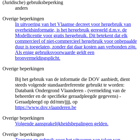
(Juridische) gebruiksbeperking
anders
Overige beperkingen
In uitvoering van het Vlaamse decreet voor hergebruik van
overheidsinformatie, is het hergebruik geregeld d.m.v. de
Modellicentie voor gratis hergebruik. Dit betekent dat elk
commercieel of niet-commercieel hergebruik voor onbepaalde
duur is toegelaten, zonder dat daar kosten aan verbonden zijn.
Als enige gebruiksvoorwaarde geldt een
bronvermeldingsplicht.
Overige beperkingen
Bij het gebruik van de informatie die DOV aanbiedt, dient
steeds volgende standaardreferentie gebruikt te worden:
Databank Ondergrond Vlaanderen - (vermelding van de
beheerder en de specifieke geraadpleegde gegevens) -
Geraadpleegd op dd/mm/jjjj, op
https://www.dov.vlaanderen.be
Overige beperkingen
Volgende aansprakelijkheidsbepalingen gelden.
Overige beperkingen
Toegang en gebruik voor het uitvoeren van taken van