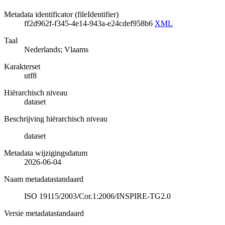
Metadata identificator (fileIdentifier)
ff2d962f-f345-4e14-943a-e24cdef958b6
XML
Taal
Nederlands; Vlaams
Karakterset
utf8
Hiërarchisch niveau
dataset
Beschrijving hiërarchisch niveau
dataset
Metadata wijzigingsdatum
2026-06-04
Naam metadatastandaard
ISO 19115/2003/Cor.1:2006/INSPIRE-TG2.0
Versie metadatastandaard