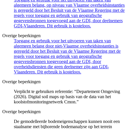
algemeen belang, op niveau van Vlaamse overheidsinstanties
is geregeld door het Besluit van de Vlaamse Regering met de
regels voor toegang en gebruik van geografische
gegevensbronnen toegevoegd aan de GDI, door deelnemers
GDI-Vlaanderen. Dit gebruik is kosteloos.
Overige beperkingen
Toegang en gebruik voor het uitvoeren van taken van
algemeen belang door niet-Vlaamse overheidsinstanties is
geregeld door het Besluit van de Vlaamse Regering met de
regels voor toegang en gebruik van geografische
gegevensbronnen toegevoegd aan de GDI, door
overheidsdiensten die geen deelnemer zijn aan GDI-
Vlaanderen. Dit gebruik is kosteloos.
Overige beperkingen
Verplicht te gebruiken referentie: “Departement Omgeving
(2026). Digital soil maps op basis van de data van het
koolstofmonitoringnetwerk Cmon.”
Overige beperkingen
De gemodelleerde bodemeigenschappen kunnen nooit een
staalname met bijhorende bodemanalyse op het terrein