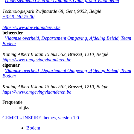
Ondersteunend Centrum Databank Ondergrond Vlaanderen
Technologiepark-Zwijnaarde 68
,
Gent
,
9052
,
België
+32 9 240 75 00
https://www.dov.vlaanderen.be
beheerder
Vlaamse overheid, Departement Omgeving, Afdeling Beleid, Team
Bodem
Koning Albert II-laan 15 bus 552
,
Brussel
,
1210
,
België
https://www.omgevingvlaanderen.be
eigenaar
Vlaamse overheid, Departement Omgeving, Afdeling Beleid, Team
Bodem
Koning Albert II-laan 15 bus 552
,
Brussel
,
1210
,
België
https://www.omgevingvlaanderen.be
Frequentie
jaarlijks
GEMET - INSPIRE themes, version 1.0
Bodem