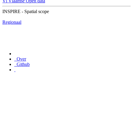
Vl
Vlaamse Open data
INSPIRE - Spatial scope
Regionaal
Over
Github