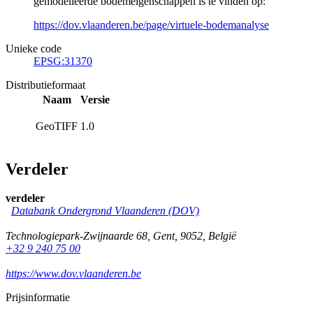
gemodelleerde bodemeigenschappen is te vinden op:
https://dov.vlaanderen.be/page/virtuele-bodemanalyse
Unieke code
EPSG:31370
Distributieformaat
Naam
Versie
GeoTIFF
1.0
Verdeler
verdeler
Databank Ondergrond Vlaanderen (DOV)
Technologiepark-Zwijnaarde 68
,
Gent
,
9052
,
België
+32 9 240 75 00
https://www.dov.vlaanderen.be
Prijsinformatie