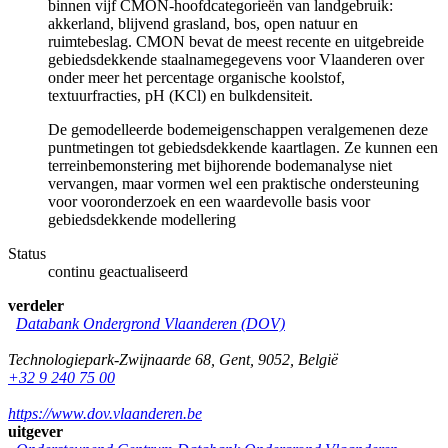
binnen vijf CMON‑hoofdcategorieën van landgebruik:
akkerland, blijvend grasland, bos, open natuur en
ruimtebeslag. CMON bevat de meest recente en uitgebreide
gebiedsdekkende staalnamegegevens voor Vlaanderen over
onder meer het percentage organische koolstof,
textuurfracties, pH (KCl) en bulkdensiteit.
De gemodelleerde bodemeigenschappen veralgemenen deze
puntmetingen tot gebiedsdekkende kaartlagen. Ze kunnen een
terreinbemonstering met bijhorende bodemanalyse niet
vervangen, maar vormen wel een praktische ondersteuning
voor vooronderzoek en een waardevolle basis voor
gebiedsdekkende modellering
Status
continu geactualiseerd
verdeler
Databank Ondergrond Vlaanderen (DOV)
Technologiepark-Zwijnaarde 68
,
Gent
,
9052
,
België
+32 9 240 75 00
https://www.dov.vlaanderen.be
uitgever