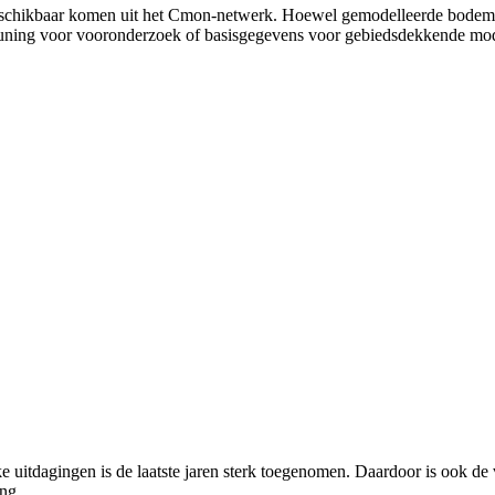
eschikbaar komen uit het Cmon-netwerk. Hoewel gemodelleerde bodeme
uning voor vooronderzoek of basisgegevens voor gebiedsdekkende mod
e uitdagingen is de laatste jaren sterk toegenomen. Daardoor is ook d
ng.