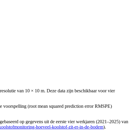
solutie van 10 × 10 m. Deze data zijn beschikbaar voor vier
de voorspelling (root mean squared prediction error RMSPE)
s gebaseerd op gegevens uit de eerste vier werkjaren (2021–2025) van
oolstofmonitoring-hoeveel-koolstof-zit-er-in-de-bodem
).