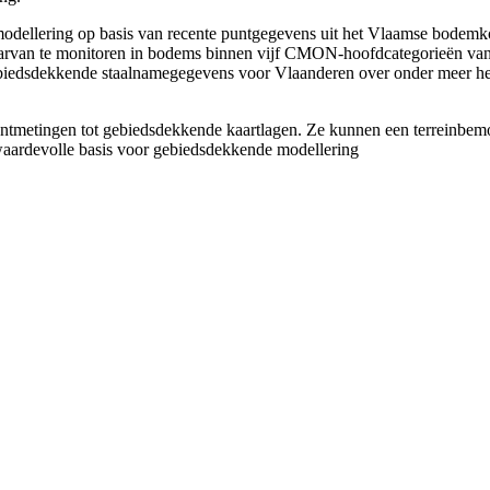
modellering op basis van recente puntgegevens uit het Vlaamse bodem
aarvan te monitoren in bodems binnen vijf CMON‑hoofdcategorieën van l
iedsdekkende staalnamegegevens voor Vlaanderen over onder meer het p
metingen tot gebiedsdekkende kaartlagen. Ze kunnen een terreinbemo
waardevolle basis voor gebiedsdekkende modellering