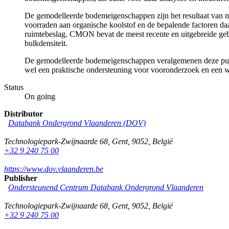
De gemodelleerde bodemeigenschappen zijn het resultaat van 
voorraden aan organische koolstof en de bepalende factoren d
ruimtebeslag. CMON bevat de meest recente en uitgebreide geb
bulkdensiteit.
De gemodelleerde bodemeigenschappen veralgemenen deze punt
wel een praktische ondersteuning voor vooronderzoek en een 
Status
On going
Distributor
Databank Ondergrond Vlaanderen (DOV)
Technologiepark-Zwijnaarde 68
,
Gent
,
9052
,
België
+32 9 240 75 00
https://www.dov.vlaanderen.be
Publisher
Ondersteunend Centrum Databank Ondergrond Vlaanderen
Technologiepark-Zwijnaarde 68
,
Gent
,
9052
,
België
+32 9 240 75 00