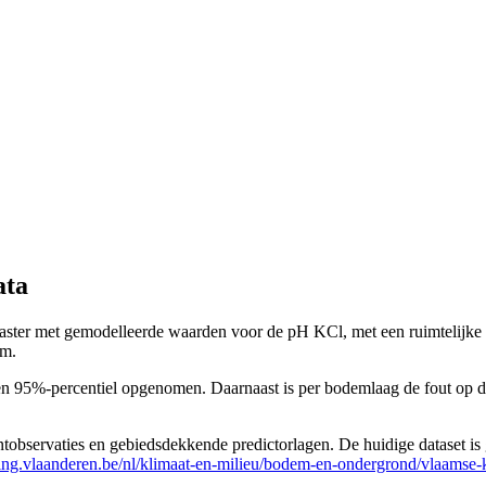
ata
ster met gemodelleerde waarden voor de pH KCl, met een ruimtelijke re
cm.
 en 95%-percentiel opgenomen. Daarnaast is per bodemlaag de fout op 
untobservaties en gebiedsdekkende predictorlagen. De huidige dataset i
ing.vlaanderen.be/nl/klimaat-en-milieu/bodem-en-ondergrond/vlaamse-k