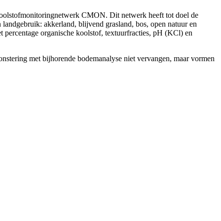
koolstofmonitoringnetwerk CMON. Dit netwerk heeft tot doel de
andgebruik: akkerland, blijvend grasland, bos, open natuur en
ercentage organische koolstof, textuurfracties, pH (KCl) en
nstering met bijhorende bodemanalyse niet vervangen, maar vormen