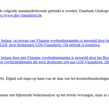
eds volgende standaardreferentie gebruikt te worden: Databank Ondergr
ps://www.dov.vlaanderen.be
belang, op niveau van Vlaamse overheidsinstanties is geregeld door h
GDI, door deelnemers GDI-Vlaanderen. Dit gebruik is kosteloos.
belang door niet-Vlaamse overheidsinstanties is geregeld door het Bes
 overheidsdiensten die geen deelnemer zijn aan GDI-Vlaanderen. Dit 
6). Digital soil maps op basis van de data van het koolstofmonitoring
me met bijhorende bodemanalyse op het terrein vervangen, maar ze zijn