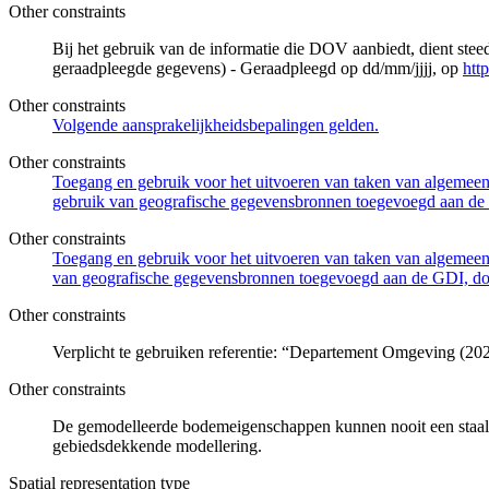
Other constraints
Bij het gebruik van de informatie die DOV aanbiedt, dient ste
geraadpleegde gegevens) - Geraadpleegd op dd/mm/jjjj, op
htt
Other constraints
Volgende aansprakelijkheidsbepalingen gelden.
Other constraints
Toegang en gebruik voor het uitvoeren van taken van algemeen 
gebruik van geografische gegevensbronnen toegevoegd aan de 
Other constraints
Toegang en gebruik voor het uitvoeren van taken van algemeen 
van geografische gegevensbronnen toegevoegd aan de GDI, door
Other constraints
Verplicht te gebruiken referentie: “Departement Omgeving (202
Other constraints
De gemodelleerde bodemeigenschappen kunnen nooit een staalna
gebiedsdekkende modellering.
Spatial representation type