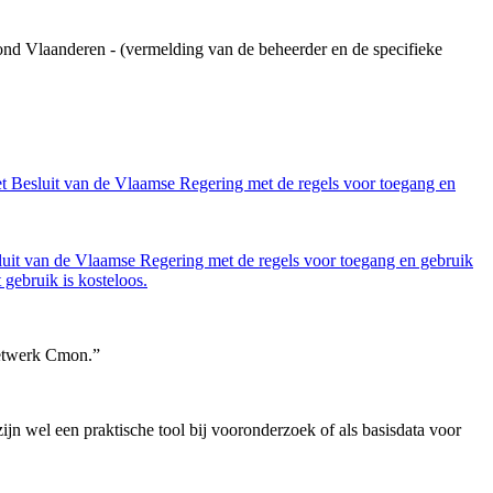
ond Vlaanderen - (vermelding van de beheerder en de specifieke
et Besluit van de Vlaamse Regering met de regels voor toegang en
luit van de Vlaamse Regering met de regels voor toegang en gebruik
gebruik is kosteloos.
netwerk Cmon.”
 wel een praktische tool bij vooronderzoek of als basisdata voor