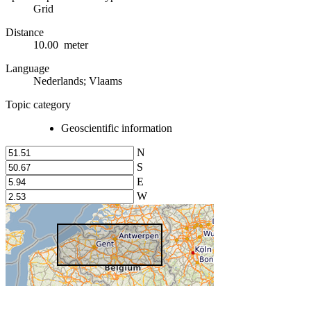
Grid
Distance
10.00 meter
Language
Nederlands; Vlaams
Topic category
Geoscientific information
N
S
E
W