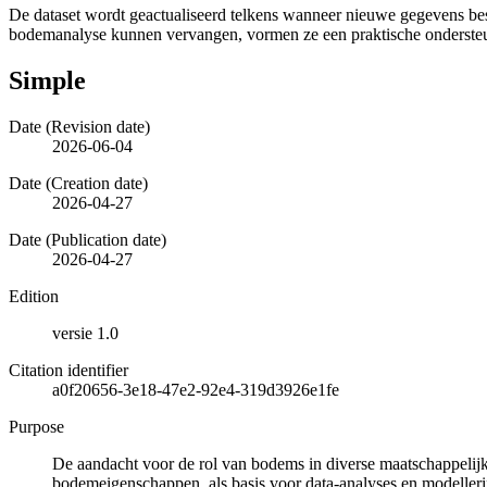
De dataset wordt geactualiseerd telkens wanneer nieuwe gegevens b
bodemanalyse kunnen vervangen, vormen ze een praktische onderste
Simple
Date (Revision date)
2026-06-04
Date (Creation date)
2026-04-27
Date (Publication date)
2026-04-27
Edition
versie 1.0
Citation identifier
a0f20656-3e18-47e2-92e4-319d3926e1fe
Purpose
De aandacht voor de rol van bodems in diverse maatschappelijk
bodemeigenschappen, als basis voor data-analyses en modelleri